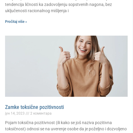
tendencija ličnosti ka zadovoljenju sopstvenih nagona, bez
uključenosti racionalnog mišljenja i
Pročitaj više »
Zamke toksične pozitivnosti
јун 14, 2023
2 коментара
Pojam toksična pozitivnost (ili kako se još naziva pozitivna
toksičnost) odnosi se na uverenje osobe da je poželjno i dozvoljeno