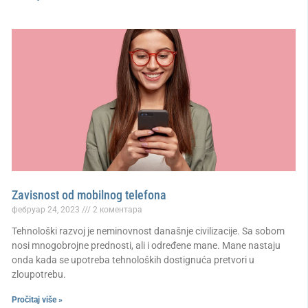
Zavisnost od mobilnog telefona
фебруар 24, 2023
2 коментара
Tehnološki razvoj je neminovnost današnje civilizacije. Sa sobom
nosi mnogobrojne prednosti, ali i određene mane. Mane nastaju
onda kada se upotreba tehnoloških dostignuća pretvori u
zloupotrebu.
Pročitaj više »