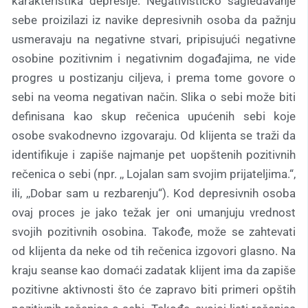
karakteristika depresije. Negativističko sagledavanje
sebe proizilazi iz navike depresivnih osoba da pažnju
usmeravaju na negativne stvari, pripisujući negativne
osobine pozitivnim i negativnim događajima, ne vide
progres u postizanju ciljeva, i prema tome govore o
sebi na veoma negativan način. Slika o sebi može biti
definisana kao skup rečenica upućenih sebi koje
osobe svakodnevno izgovaraju. Od klijenta se traži da
identifikuje i zapiše najmanje pet uopštenih pozitivnih
rečenica o sebi (npr. ,, Lojalan sam svojim prijateljima.“,
ili, ,,Dobar sam u rezbarenju“). Kod depresivnih osoba
ovaj proces je jako težak jer oni umanjuju vrednost
svojih pozitivnih osobina. Takođe, može se zahtevati
od klijenta da neke od tih rečenica izgovori glasno. Na
kraju seanse kao domaći zadatak klijent ima da zapiše
pozitivne aktivnosti što će zapravo biti primeri opštih