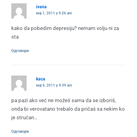
ivana
мај 1, 2011 у 9:26 am
kako da pobedim depresiju? nemam volju ni za
sta
Одговори
kaca
мај 6, 2011 у 9:39 am
pa pazi ako već ne možeš sama da se izboriš,
onda bi verovatano trebalo da pričaš sa nekim ko
je stručan…
Одговори