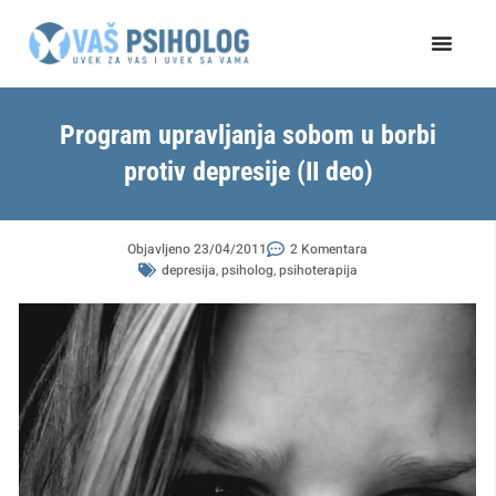
Пређи
на
садржај
Program upravljanja sobom u borbi
protiv depresije (II deo)
Objavljeno
23/04/2011
2 Komentara
depresija
,
psiholog
,
psihoterapija