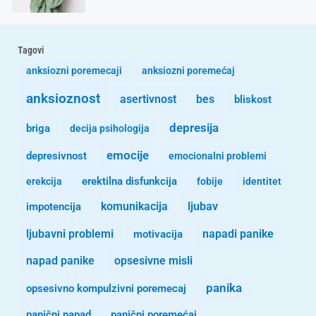
Tagovi
anksiozni poremecaji
anksiozni poremećaj
anksioznost
asertivnost
bes
bliskost
depresija
briga
decija psihologija
emocije
depresivnost
emocionalni problemi
erekcija
erektilna disfunkcija
fobije
identitet
komunikacija
ljubav
impotencija
ljubavni problemi
motivacija
napadi panike
opsesivne misli
napad panike
panika
opsesivno kompulzivni poremecaj
panični napad
panični poremećaj