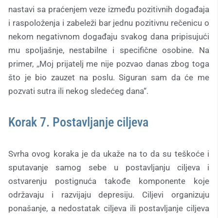
nastavi sa praćenjem veze između pozitivnih događaja
i raspoloženja i zabeleži bar jednu pozitivnu rečenicu o
nekom negativnom događaju svakog dana pripisujući
mu spoljašnje, nestabilne i specifične osobine. Na
primer, ,,Moj prijatelj me nije pozvao danas zbog toga
što je bio zauzet na poslu. Siguran sam da će me
pozvati sutra ili nekog sledećeg dana“.
Korak 7. Postavljanje ciljeva
Svrha ovog koraka je da ukaže na to da su teškoće i
sputavanje samog sebe u postavljanju ciljeva i
ostvarenju postignuća takođe komponente koje
održavaju i razvijaju depresiju. Ciljevi organizuju
ponašanje, a nedostatak ciljeva ili postavljanje ciljeva