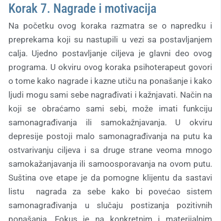
Korak 7. Nagrade i motivacija
Na početku ovog koraka razmatra se o napredku i
preprekama koji su nastupili u vezi sa postavljanjem
calja. Ujedno postavljanje ciljeva je glavni deo ovog
programa. U okviru ovog koraka psihoterapeut govori
o tome kako nagrade i kazne utiču na ponašanje i kako
ljudi mogu sami sebe nagrađivati i kažnjavati. Način na
koji se obraćamo sami sebi, može imati funkciju
samonagrađivanja ili samokažnjavanja. U okviru
depresije postoji malo samonagrađivanja na putu ka
ostvarivanju ciljeva i sa druge strane veoma mnogo
samokažanjavanja ili samoosporavanja na ovom putu.
Suština ove etape je da pomogne klijentu da sastavi
listu nagrada za sebe kako bi povećao sistem
samonagrađivanja u slučaju postizanja pozitivnih
ponašanja. Fokus je na konkretnim i materijalnim