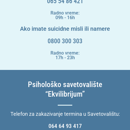
065 54 86 421
Radno vreme:
09h - 16h
Ako imate suicidne misli ili namere
0800 300 303
Radno vreme:
17h - 23h
Psihološko savetovalište
“Ekvilibrijum”
Telefon za zakazivanje termina u Savetovalištu:
064 64 93 417