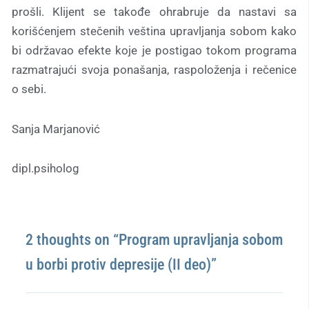
prošli. Klijent se takođe ohrabruje da nastavi sa
korišćenjem stečenih veština upravljanja sobom kako
bi održavao efekte koje je postigao tokom programa
razmatrajući svoja ponašanja, raspoloženja i rečenice
o sebi.
Sanja Marjanović
dipl.psiholog
2 thoughts on “Program upravljanja sobom
u borbi protiv depresije (II deo)”