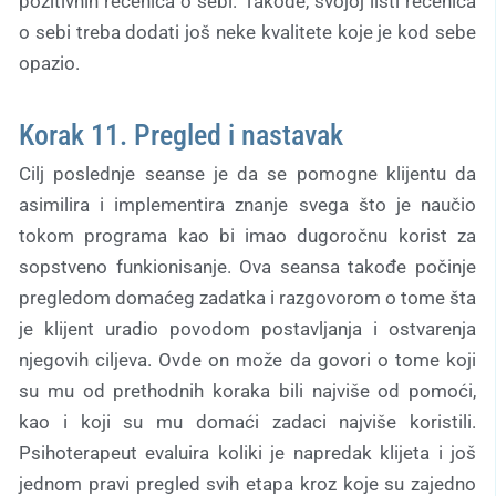
pozitivnih rečenica o sebi. Takođe, svojoj listi rečenica
o sebi treba dodati još neke kvalitete koje je kod sebe
opazio.
Korak 11. Pregled i nastavak
Cilj poslednje seanse je da se pomogne klijentu da
asimilira i implementira znanje svega što je naučio
tokom programa kao bi imao dugoročnu korist za
sopstveno funkionisanje. Ova seansa takođe počinje
pregledom domaćeg zadatka i razgovorom o tome šta
je klijent uradio povodom postavljanja i ostvarenja
njegovih ciljeva. Ovde on može da govori o tome koji
su mu od prethodnih koraka bili najviše od pomoći,
kao i koji su mu domaći zadaci najviše koristili.
Psihoterapeut evaluira koliki je napredak klijeta i još
jednom pravi pregled svih etapa kroz koje su zajedno