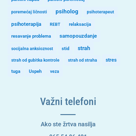
psiholog
poremećaj ličnosti
psihoterapeut
psihoterapija
REBT
relaksacija
samopouzdanje
resavanje problema
strah
stid
socijalna anksioznost
stres
strah od gubitka kontrole
strah od straha
tuga
Uspeh
veza
Važni telefoni
Ako ste žrtva nasilja