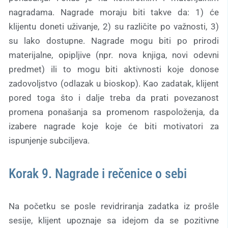
nagradama. Nagrade moraju biti takve da: 1) će
klijentu doneti uživanje, 2) su različite po važnosti, 3)
su lako dostupne. Nagrade mogu biti po prirodi
materijalne, opipljive (npr. nova knjiga, novi odevni
predmet) ili to mogu biti aktivnosti koje donose
zadovoljstvo (odlazak u bioskop). Kao zadatak, klijent
pored toga što i dalje treba da prati povezanost
promena ponašanja sa promenom raspoloženja, da
izabere nagrade koje koje će biti motivatori za
ispunjenje subciljeva.
Korak 9. Nagrade i rečenice o sebi
Na početku se posle revidriranja zadatka iz prošle
sesije, klijent upoznaje sa idejom da se pozitivne