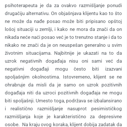
psihoterapeuta je da za ovakvo razmišljanje ponudi
drugačiju alternativu. On objašnjava klijentu kao to što
ne može da nađe posao može biti pripisano opštoj
lošoj situaciji u zemlji, i kako ne mora da znači da on
nikada neće naći posao već je to trenutno stanje i da to
nikako ne znači da je on neuspešan generalno u svim
životnim situacijama. Najbitnije je ukazati na to da
uzrok negativnih događaja nisu oni sami već da
negativni događaji mogu često biti izazvani
spoljašnjim okolnostima. Istovremeno, klijent se ne
ohrabruje da misli da je samo on uzrok pozitivnih
događaja niti da uzroci pozitivnih događaja ne mogu
biti spoljašnji. Umesto toga, podržava se izbalansirano
i realistično razmišljanje nasuprot pesimističkog
razmišljanja koje je karakteristično za depresivne
osobe. Na kraju ovog koraka, klijent dobija zadatak da