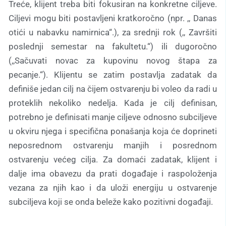
Treće, klijent treba biti fokusiran na konkretne ciljeve.
Ciljevi mogu biti postavljeni kratkoročno (npr. ,, Danas
otići u nabavku namirnica“.), za srednji rok (,, Završiti
poslednji semestar na fakultetu.“) ili dugoročno
(,,Sačuvati novac za kupovinu novog štapa za
pecanje.“). Klijentu se zatim postavlja zadatak da
definiše jedan cilj na čijem ostvarenju bi voleo da radi u
proteklih nekoliko nedelja. Kada je cilj definisan,
potrebno je definisati manje ciljeve odnosno subciljeve
u okviru njega i specifična ponašanja koja će doprineti
neposrednom ostvarenju manjih i posrednom
ostvarenju većeg cilja. Za domaći zadatak, klijent i
dalje ima obavezu da prati događaje i raspoloženja
vezana za njih kao i da uloži energiju u ostvarenje
subciljeva koji se onda beleže kako pozitivni događaji.