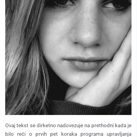
Ovaj tekst se dirketno nadovezuje na prethodni kada je
bilo reči o prvih pet koraka programa upravljanja