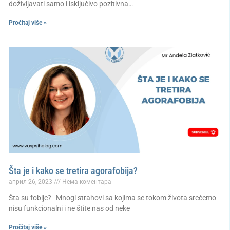
doživljavati samo i isključivo pozitivna…
Pročitaj više »
Šta je i kako se tretira agorafobija?
април 26, 2023
Нема коментара
Šta su fobije? Mnogi strahovi sa kojima se tokom života srećemo
nisu funkcionalni i ne štite nas od neke
Pročitaj više »