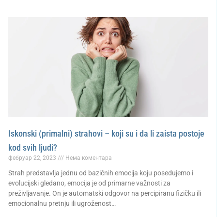
Iskonski (primalni) strahovi – koji su i da li zaista postoje
kod svih ljudi?
фебруар 22, 2023
Нема коментара
Strah predstavlja jednu od bazičnih emocija koju posedujemo i
evolucijski gledano, emocija je od primarne važnosti za
preživljavanje. On je automatski odgovor na percipiranu fizičku ili
emocionalnu pretnju ili ugroženost…