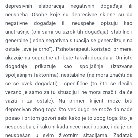
depresivnih elaboracija negativnih događaja ili
neuspeha. Osobe koje su depresivne sklone su da
negativne događaje ili neuspehe opisuju kao
unutrašnje (oni sami su uzrok tih događaja), stabilne i
generalne (jedna negativna situacija se generalizuje na
ostale ,,sve je crno“). Psihoterapeut, koristeći primere,
ukazuje na suprotne atribute takvih događaja. On iste
događaje prikazuje kao spoljašnje (izazvane
spoljašnjim faktorima), nestabilne (ne mora značiti da
će se uvek događati) i specifične (to što se desilo
vezano je samo za tu situaciju i ne mora značiti da će
važiti i za ostale). Na primer, klijent može biti
depresivan zbog toga što već dugo ne može da nađe
posao i pritom govori sebi kako je to zbog toga što je
nesposoban, i kako nikada neće naći posao, i da je on
neuspešan u svim životnim sitacijama. Zadatak