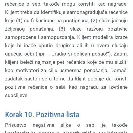
rečenice o sebi takođe mogu koristiti kao nagrade.
Klijent treba da identifikuje samonagrađujuće rečenice
koje (1) su fokusirane na postignuća, (2) služe jačanju
željenjog ponašanja, (3) služe razvoju pozitivne
samoprocene i samopuzdanja. Klijent modelira izraze
koje bi inače uputio drugima ali ih u ovom slučaju
upućuje sebi (npr. ,, Uradio si odličan posao!“). Zatim,
klijent beleži najmanje pet rečenica koje će mu služiti
kao motivatori za cilju usmerena ponašanja. Domaći
zadatak sastoji se u tome da klijnt počinje da koristi
pozitivne rečenice o sebi, kao nagradu za izvršene
subciljeve.
Korak 10. Pozitivna lista
Prisustvo negativne slike o sebi je takođe