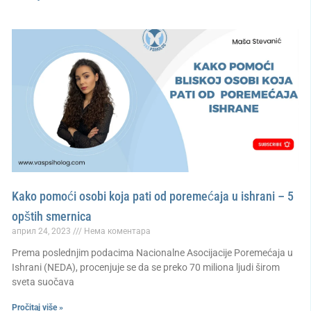
Kako pomoći osobi koja pati od poremećaja u ishrani – 5
opštih smernica
април 24, 2023
Нема коментара
Prema poslednjim podacima Nacionalne Asocijacije Poremećaja u
Ishrani (NEDA), procenjuje se da se preko 70 miliona ljudi širom
sveta suočava
Pročitaj više »