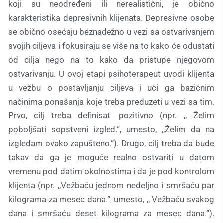
koji su neodređeni ili nerealistični, je obično
karakteristika depresivnih klijenata. Depresivne osobe
se obično osećaju beznadežno u vezi sa ostvarivanjem
svojih ciljeva i fokusiraju se više na to kako će odustati
od cilja nego na to kako da pristupe njegovom
ostvarivanju. U ovoj etapi psihoterapeut uvodi klijenta
u vežbu o postavljanju ciljeva i uči ga bazičnim
načinima ponašanja koje treba preduzeti u vezi sa tim.
Prvo, cilj treba definisati pozitivno (npr. ,, Želim
poboljšati sopstveni izgled.“, umesto, ,,Želim da na
izgledam ovako zapušteno.“). Drugo, cilj treba da bude
takav da ga je moguće realno ostvariti u datom
vremenu pod datim okolnostima i da je pod kontrolom
klijenta (npr. ,,Vežbaću jednom nedeljno i smršaću par
kilograma za mesec dana.“, umesto, ,, Vežbaću svakog
dana i smršaću deset kilograma za mesec dana.“).