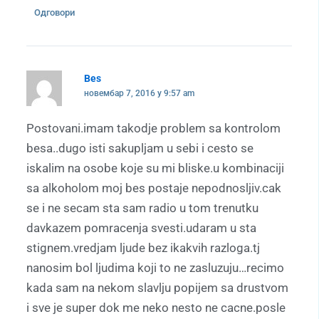
Одговори
Bes
новембар 7, 2016 у 9:57 am
Postovani.imam takodje problem sa kontrolom
besa..dugo isti sakupljam u sebi i cesto se
iskalim na osobe koje su mi bliske.u kombinaciji
sa alkoholom moj bes postaje nepodnosljiv.cak
se i ne secam sta sam radio u tom trenutku
davkazem pomracenja svesti.udaram u sta
stignem.vredjam ljude bez ikakvih razloga.tj
nanosim bol ljudima koji to ne zasluzuju…recimo
kada sam na nekom slavlju popijem sa drustvom
i sve je super dok me neko nesto ne cacne.posle