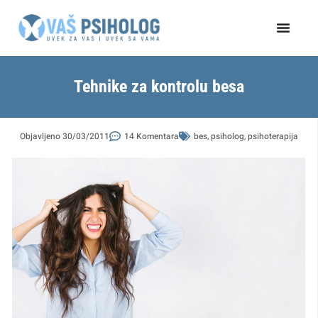
Пређи
на
садржај
Tehnike za kontrolu besa
Objavljeno
30/03/2011
14 Komentara
bes
,
psiholog
,
psihoterapija