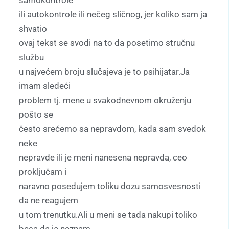
ili autokontrole ili nečeg sličnog, jer koliko sam ja
shvatio
ovaj tekst se svodi na to da posetimo stručnu
službu
u najvećem broju slučajeva je to psihijatar.Ja
imam sledeći
problem tj. mene u svakodnevnom okruženju
pošto se
često srećemo sa nepravdom, kada sam svedok
neke
nepravde ili je meni nanesena nepravda, ceo
proključam i
naravno posedujem toliku dozu samosvesnosti
da ne reagujem
u tom trenutku.Ali u meni se tada nakupi toliko
besa da ja neznam