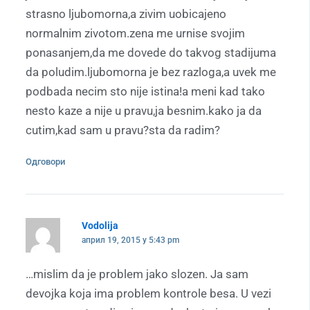
strasno ljubomorna,a zivim uobicajeno
normalnim zivotom.zena me urnise svojim
ponasanjem,da me dovede do takvog stadijuma
da poludim.ljubomorna je bez razloga,a uvek me
podbada necim sto nije istina!a meni kad tako
nesto kaze a nije u pravu,ja besnim.kako ja da
cutim,kad sam u pravu?sta da radim?
Одговори
Vodolija
април 19, 2015 у 5:43 pm
…mislim da je problem jako slozen. Ja sam
devojka koja ima problem kontrole besa. U vezi