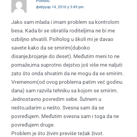
Pomoć
фебруар 14, 2016 у 3:49 pm
Jako sam mlada i imam problem sa kontrolom
besa. Kada bi se obratila roditeljima ne bi me
ozbiljno shvatili. Psiholog u školi mi je davao
savete kako da se smirim(duboko
disanje,brojanje do deset). Međutim meni to ne
pomaže,ima suprotno dejstvo još više me naljuti
zato što onda shvatim da ne mogu da se smirim.
Vremenom(od ovog problema patim već godinu
dana) sam razvila tehniku sa kojom se smirim.
Jednostavno povredim sebe. Šutnem u
nešto,udarim u nešto. Svesna sam da se
povređujem. Međutim svesna sam i toga da ne
povređujem druge.
Problem je što živim previše težak život.