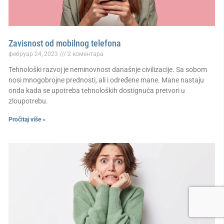
Zavisnost od mobilnog telefona
фебруар 24, 2023
2 коментара
Tehnološki razvoj je neminovnost današnje civilizacije. Sa sobom
nosi mnogobrojne prednosti, ali i određene mane. Mane nastaju
onda kada se upotreba tehnoloških dostignuća pretvori u
zloupotrebu.
Pročitaj više »