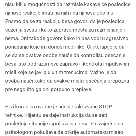
nisu bili u mogućnosti da razmisle kakave će posledice
njihove reakcije imati na njih i na njihovu okolinu.
Znamo da se za reakciju besa govori da je posledica
suženja svesti i kako zapravo mesta za razmišljanje i
nema. Oni takođe govore kako ih bes vodi u agresivno
ponašanje koje im donosi neprilike. Cilj terapije je da
se da se ovakve osobe nauče da kontrolišu osećanje
besa, što podrazumeva zapravo i kontrolu impulsivnih
misli koje se javljaju u tim trenucima. Važno je da
osoba nauči kako da ovakve misli i osećanja prepozna
pre nego što ga oni potpuno preplave.
Prvi korak ka ovome je učenje takozvane STOP
tehnike. Klijentu se daje instrukcija da se seti
poslednje situacije ispoljavanja besa. On zajedno sa
psihologom pokušava da otkrije automatsku misao