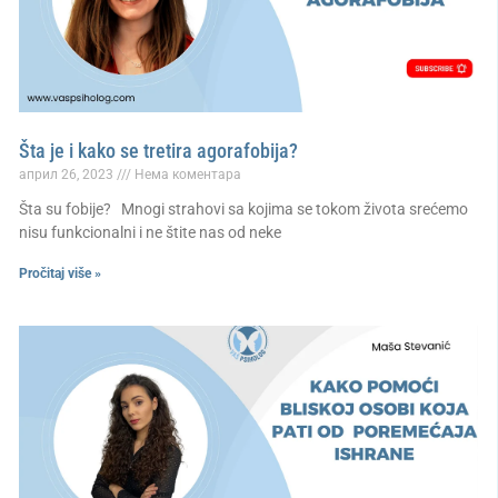
Šta je i kako se tretira agorafobija?
април 26, 2023
Нема коментара
Šta su fobije? Mnogi strahovi sa kojima se tokom života srećemo
nisu funkcionalni i ne štite nas od neke
Pročitaj više »