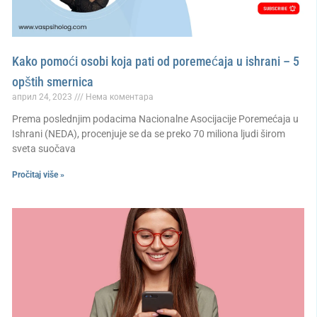
Kako pomoći osobi koja pati od poremećaja u ishrani – 5
opštih smernica
април 24, 2023
Нема коментара
Prema poslednjim podacima Nacionalne Asocijacije Poremećaja u
Ishrani (NEDA), procenjuje se da se preko 70 miliona ljudi širom
sveta suočava
Pročitaj više »