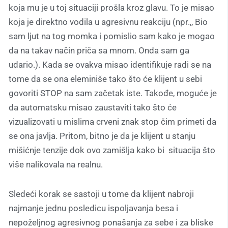
koja mu je u toj situaciji prošla kroz glavu. To je misao
koja je direktno vodila u agresivnu reakciju (npr.,, Bio
sam ljut na tog momka i pomislio sam kako je mogao
da na takav način priča sa mnom. Onda sam ga
udario.). Kada se ovakva misao identifikuje radi se na
tome da se ona eleminiše tako što će klijent u sebi
govoriti STOP na sam začetak iste. Takođe, moguće je
da automatsku misao zaustaviti tako što će
vizualizovati u mislima crveni znak stop čim primeti da
se ona javlja. Pritom, bitno je da je klijent u stanju
mišićnje tenzije dok ovo zamišlja kako bi situacija što
više nalikovala na realnu.
Sledeći korak se sastoji u tome da klijent nabroji
najmanje jednu posledicu ispoljavanja besa i
nepoželjnog agresivnog ponašanja za sebe i za bliske