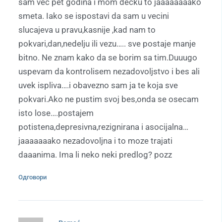
sam vec pet godina i mom decku to jaaaaaaaako
smeta. Iako se ispostavi da sam u vecini
slucajeva u pravu,kasnije ,kad nam to
pokvari,dan,nedelju ili vezu….. sve postaje manje
bitno. Ne znam kako da se borim sa tim.Duuugo
uspevam da kontrolisem nezadovoljstvo i bes ali
uvek ispliva….i obavezno sam ja te koja sve
pokvari.Ako ne pustim svoj bes,onda se osecam
isto lose….postajem
potistena,depresivna,rezignirana i asocijalna…
jaaaaaaako nezadovoljna i to moze trajati
daaanima. Ima li neko neki predlog? pozz
Одговори