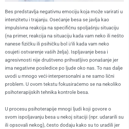
Bes predstavlja negativnu emociju koja može varirati u
intenzitetu i trajanju. Osećanje besa se javlja kao
impulsivna reakcija na specifičnu spoljašnju situaciju
(na primer, reakcija na situaciju kada vam neko ili nešto
nanese fizičku ili psihičku bol i/ili kada vam neko
osujeti ostvarenje vaših želja). Ispljavanje besa i
agresivnosti nije društveno prihvatljivo ponašanje jer
ima negativne posledice po ljude oko nas. To nas dalje
uvodi u mnogo veći-interpersonalni a ne samo lični
problem. U ovom tekstu fokusiraćemo se na nekoliko
psihoterapijskih tehnika kontrole besa.
U procesu psihoterapije mnogi ljudi koji govore o
svom ispoljavanju besa u nekoj sitaciji (npr. udararili su
ili opsovali nekog), često dodaju kako su to uradili jer