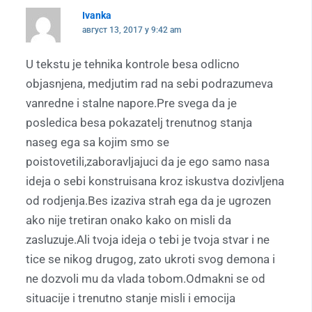
Ivanka
август 13, 2017 у 9:42 am
U tekstu je tehnika kontrole besa odlicno
objasnjena, medjutim rad na sebi podrazumeva
vanredne i stalne napore.Pre svega da je
posledica besa pokazatelj trenutnog stanja
naseg ega sa kojim smo se
poistovetili,zaboravljajuci da je ego samo nasa
ideja o sebi konstruisana kroz iskustva dozivljena
od rodjenja.Bes izaziva strah ega da je ugrozen
ako nije tretiran onako kako on misli da
zasluzuje.Ali tvoja ideja o tebi je tvoja stvar i ne
tice se nikog drugog, zato ukroti svog demona i
ne dozvoli mu da vlada tobom.Odmakni se od
situacije i trenutno stanje misli i emocija