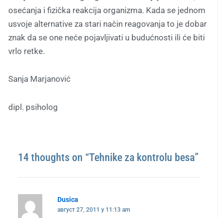
osećanja i fizička reakcija organizma. Kada se jednom
usvoje alternative za stari način reagovanja to je dobar
znak da se one neće pojavljivati u budućnosti ili će biti
vrlo retke.
Sanja Marjanović
dipl. psiholog
14 thoughts on “Tehnike za kontrolu besa”
Dusica
август 27, 2011 у 11:13 am