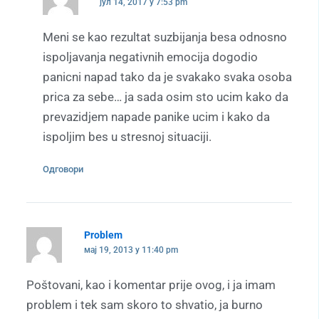
јул 14, 2017 у 7:53 pm
Meni se kao rezultat suzbijanja besa odnosno
ispoljavanja negativnih emocija dogodio
panicni napad tako da je svakako svaka osoba
prica za sebe… ja sada osim sto ucim kako da
prevazidjem napade panike ucim i kako da
ispoljim bes u stresnoj situaciji.
Одговори
Problem
мај 19, 2013 у 11:40 pm
Poštovani, kao i komentar prije ovog, i ja imam
problem i tek sam skoro to shvatio, ja burno