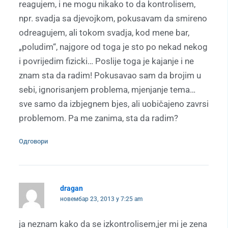
reagujem, i ne mogu nikako to da kontrolisem,
npr. svadja sa djevojkom, pokusavam da smireno
odreagujem, ali tokom svadja, kod mene bar,
„poludim“, najgore od toga je sto po nekad nekog
i povrijedim fizicki… Poslije toga je kajanje i ne
znam sta da radim! Pokusavao sam da brojim u
sebi, ignorisanjem problema, mjenjanje tema…
sve samo da izbjegnem bjes, ali uobičajeno zavrsi
problemom. Pa me zanima, sta da radim?
Одговори
dragan
новембар 23, 2013 у 7:25 am
ja neznam kako da se izkontrolisem,jer mi je zena