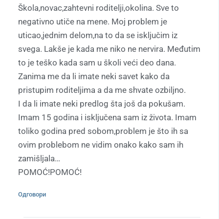
Škola,novac,zahtevni roditelji,okolina. Sve to
negativno utiče na mene. Moj problem je
uticao,jednim delom,na to da se isključim iz
svega. Lakše je kada me niko ne nervira. Međutim
to je teško kada sam u školi veći deo dana.
Zanima me da li imate neki savet kako da
pristupim roditeljima a da me shvate ozbiljno.
I da li imate neki predlog šta još da pokušam.
Imam 15 godina i isključena sam iz života. Imam
toliko godina pred sobom,problem je što ih sa
ovim problebom ne vidim onako kako sam ih
zamišljala…
POMOĆ!POMOĆ!
Одговори