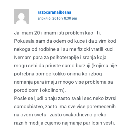
razocaranaibesna
април 6, 2016 у 8:30 pm
Ja imam 20 i imam isti problem kao i ti.
Pokusala sam da odem od kuce i da zivim kod
nekoga od rodbine ali su me fizicki vratili kuci.
Nemam para za psihoterapije i sranja koja
mogu sebi da priuste samo burzuji (kojima nije
potrebna pomoc koliko onima koji zbog
nemanja para imaju mnogo vise problema sa
porodicom i okolinom).
Posle se ljudi pitaju zasto svaki sec neko izvrsi
samoubistvo, zasto ima sve vise poremecenih
na ovom svetu i zasto svakodnevno preko
raznih medija cujemo najmanje par losih vesti.