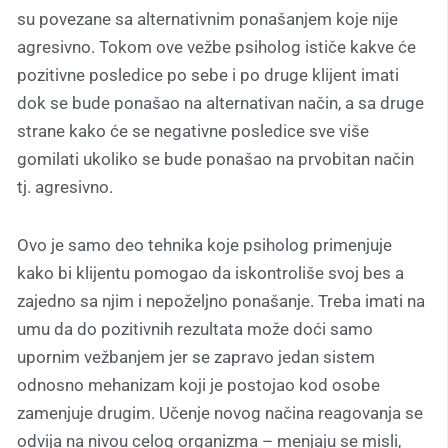
su povezane sa alternativnim ponašanjem koje nije
agresivno. Tokom ove vežbe psiholog ističe kakve će
pozitivne posledice po sebe i po druge klijent imati
dok se bude ponašao na alternativan način, a sa druge
strane kako će se negativne posledice sve više
gomilati ukoliko se bude ponašao na prvobitan način
tj. agresivno.
Ovo je samo deo tehnika koje psiholog primenjuje
kako bi klijentu pomogao da iskontroliše svoj bes a
zajedno sa njim i nepoželjno ponašanje. Treba imati na
umu da do pozitivnih rezultata može doći samo
upornim vežbanjem jer se zapravo jedan sistem
odnosno mehanizam koji je postojao kod osobe
zamenjuje drugim. Učenje novog načina reagovanja se
odvija na nivou celog organizma – menjaju se misli,