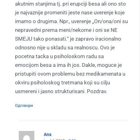
akutnim stanjima tj. pri erupciji besa ali ono sto
je najvaznije promeniti jeste nase uverenje koje
imamo o drugima. Npr., uverenje „On/ona/oni su
nepravedni prema meni/nekome i oni se NE
SMEJU tako ponasati.“ je zapravo iracionalno
odnosno nije u skladu sa realnoscu. Ovo je
pocetna tacka u psiholoskom radu sa
emocijom besa a ima ih jos. Dakle, moguce je
pristupiti ovom problemu bez medikamenata u
okviru psiholoskog tretmana koji su cilju
usmereni i jasno strukturisani. Pozdrav.
Одговори
Ana