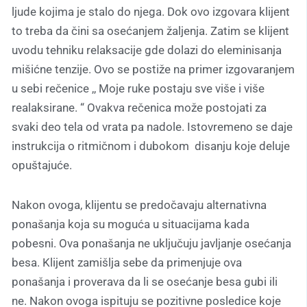
ljude kojima je stalo do njega. Dok ovo izgovara klijent
to treba da čini sa osećanjem žaljenja. Zatim se klijent
uvodu tehniku relaksacije gde dolazi do eleminisanja
mišićne tenzije. Ovo se postiže na primer izgovaranjem
u sebi rečenice ,, Moje ruke postaju sve više i više
realaksirane. “ Ovakva rečenica može postojati za
svaki deo tela od vrata pa nadole. Istovremeno se daje
instrukcija o ritmičnom i dubokom disanju koje deluje
opuštajuće.
Nakon ovoga, klijentu se predočavaju alternativna
ponašanja koja su moguća u situacijama kada
pobesni. Ova ponašanja ne uključuju javljanje osećanja
besa. Klijent zamišlja sebe da primenjuje ova
ponašanja i proverava da li se osećanje besa gubi ili
ne. Nakon ovoga ispituju se pozitivne posledice koje