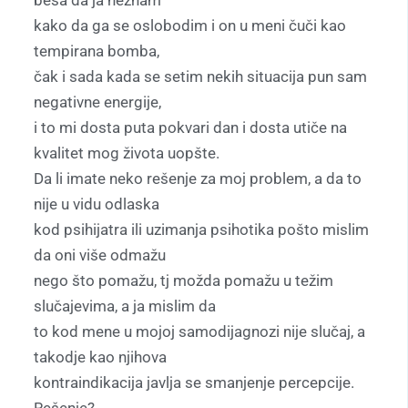
kako da ga se oslobodim i on u meni čuči kao
tempirana bomba,
čak i sada kada se setim nekih situacija pun sam
negativne energije,
i to mi dosta puta pokvari dan i dosta utiče na
kvalitet mog života uopšte.
Da li imate neko rešenje za moj problem, a da to
nije u vidu odlaska
kod psihijatra ili uzimanja psihotika pošto mislim
da oni više odmažu
nego što pomažu, tj možda pomažu u težim
slučajevima, a ja mislim da
to kod mene u mojoj samodijagnozi nije slučaj, a
takodje kao njihova
kontraindikacija javlja se smanjenje percepcije.
Rešenje?