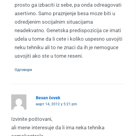
prosto ga izbaciti iz sebe, pa onda odreagovati
asertivno. Samo praznjenje besa moze biti u
odredjenim socijalnim situacijama
neadekvatno. Genetska predispozicija ce imati
udela u tome da li cete i koliko uspesno usvojiti
neku tehniku ali to ne znaci da ih je nemoguce
usvojiti ako ste u tome reseni.
Одговори
Besan čovek
март 14, 2012 у 5:21 pm
Izvinite poštovani,
ali mene interesuje da li ima neka tehnika
samokontrole