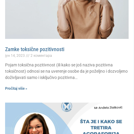
Zamke toksične pozitivnosti
јун 14, 2023
2 коментара
Pojam toksična pozitivnost (ili kako se još naziva pozitivna
toksičnost) odnosi se na uverenje osobe da je poželjno i dozvoljeno
doživljavati samo i isključivo pozitivna…
Pročitaj više »