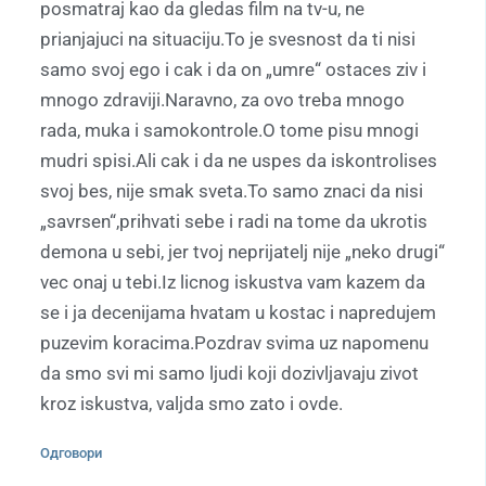
posmatraj kao da gledas film na tv-u, ne
prianjajuci na situaciju.To je svesnost da ti nisi
samo svoj ego i cak i da on „umre“ ostaces ziv i
mnogo zdraviji.Naravno, za ovo treba mnogo
rada, muka i samokontrole.O tome pisu mnogi
mudri spisi.Ali cak i da ne uspes da iskontrolises
svoj bes, nije smak sveta.To samo znaci da nisi
„savrsen“,prihvati sebe i radi na tome da ukrotis
demona u sebi, jer tvoj neprijatelj nije „neko drugi“
vec onaj u tebi.Iz licnog iskustva vam kazem da
se i ja decenijama hvatam u kostac i napredujem
puzevim koracima.Pozdrav svima uz napomenu
da smo svi mi samo ljudi koji dozivljavaju zivot
kroz iskustva, valjda smo zato i ovde.
Одговори