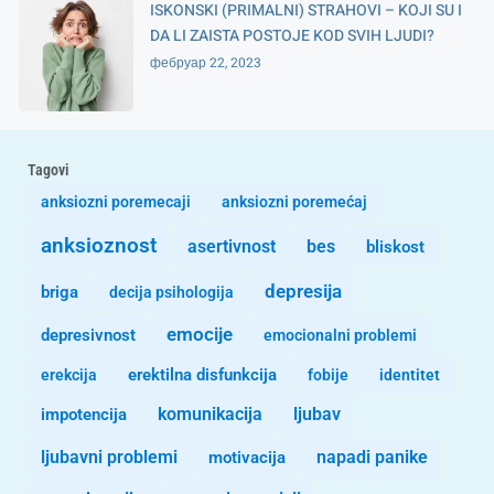
ISKONSKI (PRIMALNI) STRAHOVI – KOJI SU I
DA LI ZAISTA POSTOJE KOD SVIH LJUDI?
фебруар 22, 2023
Tagovi
anksiozni poremecaji
anksiozni poremećaj
anksioznost
asertivnost
bes
bliskost
depresija
briga
decija psihologija
emocije
depresivnost
emocionalni problemi
erekcija
erektilna disfunkcija
fobije
identitet
komunikacija
ljubav
impotencija
ljubavni problemi
motivacija
napadi panike