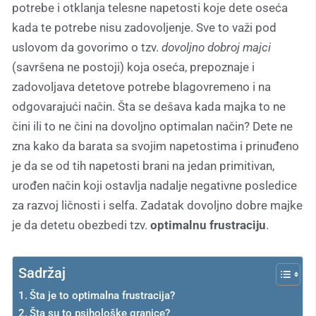
potrebe i otklanja telesne napetosti koje dete oseća
kada te potrebe nisu zadovoljenje. Sve to važi pod
uslovom da govorimo o tzv.
dovoljno dobroj majci
(savršena ne postoji) koja oseća, prepoznaje i
zadovoljava detetove potrebe blagovremeno i na
odgovarajući način. Šta se dešava kada majka to ne
čini ili to ne čini na dovoljno optimalan način? Dete ne
zna kako da barata sa svojim napetostima i prinuđeno
je da se od tih napetosti brani na jedan primitivan,
urođen način koji ostavlja nadalje negativne posledice
za razvoj ličnosti i selfa. Zadatak dovoljno dobre majke
je da detetu obezbedi tzv.
optimalnu frustraciju
.
Sadržaj
Šta je to optimalna frustracija?
Šta su to psihološke granice?