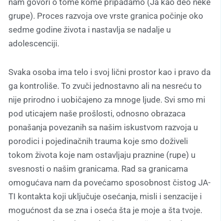
nam govori o tome kome pripadamo (Ja kao deo neke
grupe). Proces razvoja ove vrste granica počinje oko
sedme godine života i nastavlja se nadalje u
adolescenciji.
Svaka osoba ima telo i svoj lični prostor kao i pravo da
ga kontroliše. To zvuči jednostavno ali na nesreću to
nije prirodno i uobičajeno za mnoge ljude. Svi smo mi
pod uticajem naše prošlosti, odnosno obrazaca
ponašanja povezanih sa našim iskustvom razvoja u
porodici i pojedinačnih trauma koje smo doživeli
tokom života koje nam ostavljaju praznine (rupe) u
svesnosti o našim granicama. Rad sa granicama
omogućava nam da povećamo sposobnost čistog JA-
TI kontakta koji uključuje osećanja, misli i senzacije i
mogućnost da se zna i oseća šta je moje a šta tvoje.