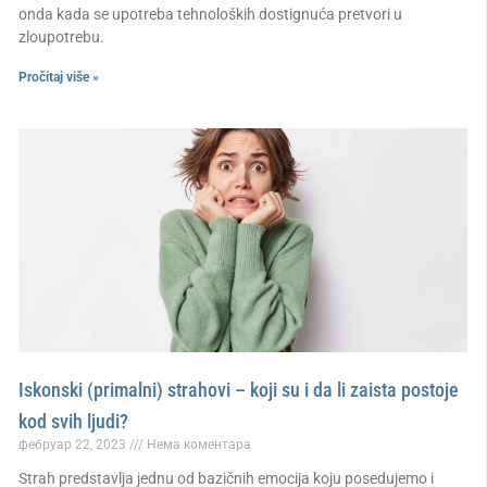
onda kada se upotreba tehnoloških dostignuća pretvori u
zloupotrebu.
Pročitaj više »
Iskonski (primalni) strahovi – koji su i da li zaista postoje
kod svih ljudi?
фебруар 22, 2023
Нема коментара
Strah predstavlja jednu od bazičnih emocija koju posedujemo i