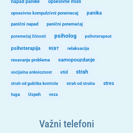
opsesivne misli
napad panike
panika
opsesivno kompulzivni poremecaj
panični napad
panični poremećaj
psiholog
poremećaj ličnosti
psihoterapeut
psihoterapija
REBT
relaksacija
samopouzdanje
resavanje problema
strah
stid
socijalna anksioznost
stres
strah od gubitka kontrole
strah od straha
tuga
Uspeh
veza
Važni telefoni