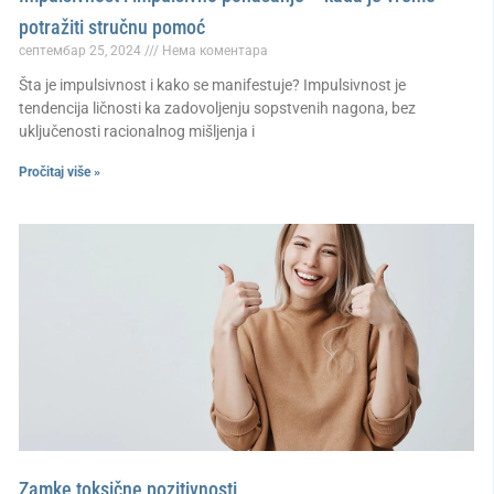
potražiti stručnu pomoć
септембар 25, 2024
Нема коментара
Šta je impulsivnost i kako se manifestuje? Impulsivnost je
tendencija ličnosti ka zadovoljenju sopstvenih nagona, bez
uključenosti racionalnog mišljenja i
Pročitaj više »
Zamke toksične pozitivnosti