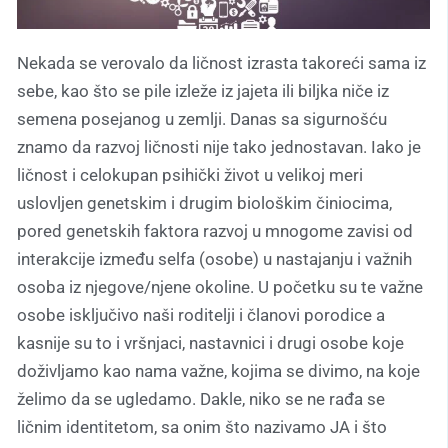
Nekada se verovalo da ličnost izrasta takoreći sama iz
sebe, kao što se pile izleže iz jajeta ili biljka niče iz
semena posejanog u zemlji. Danas sa sigurnošću
znamo da razvoj ličnosti nije tako jednostavan. Iako je
ličnost i celokupan psihički život u velikoj meri
uslovljen genetskim i drugim biološkim činiocima,
pored genetskih faktora razvoj u mnogome zavisi od
interakcije između selfa (osobe) u nastajanju i važnih
osoba iz njegove/njene okoline. U početku su te važne
osobe isključivo naši roditelji i članovi porodice a
kasnije su to i vršnjaci, nastavnici i drugi osobe koje
doživljamo kao nama važne, kojima se divimo, na koje
želimo da se ugledamo. Dakle, niko se ne rađa se
ličnim identitetom, sa onim što nazivamo JA i što