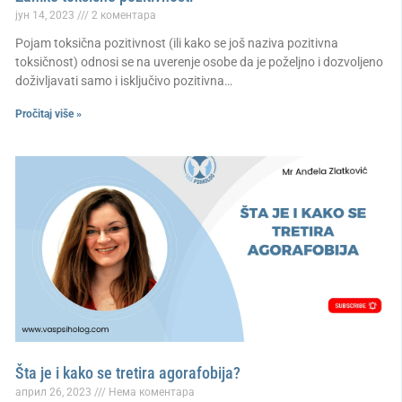
јун 14, 2023
2 коментара
Pojam toksična pozitivnost (ili kako se još naziva pozitivna
toksičnost) odnosi se na uverenje osobe da je poželjno i dozvoljeno
doživljavati samo i isključivo pozitivna…
Pročitaj više »
Šta je i kako se tretira agorafobija?
април 26, 2023
Нема коментара