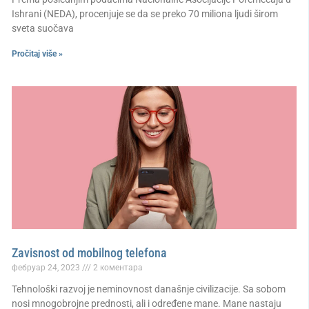
Ishrani (NEDA), procenjuje se da se preko 70 miliona ljudi širom
sveta suočava
Pročitaj više »
Zavisnost od mobilnog telefona
фебруар 24, 2023
2 коментара
Tehnološki razvoj je neminovnost današnje civilizacije. Sa sobom
nosi mnogobrojne prednosti, ali i određene mane. Mane nastaju