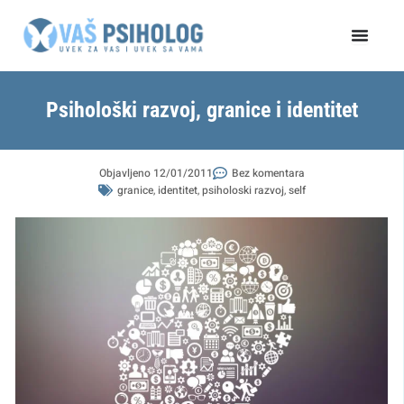
Пређи
на
садржај
Psihološki razvoj, granice i identitet
Objavljeno
12/01/2011
Bez komentara
granice
,
identitet
,
psiholoski razvoj
,
self