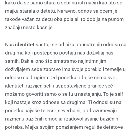
kako da se samo stara o sebi na isti način kao što se
majka starala o detetu. Naravno, odnos sa ocem je
takođe važan za decu oba pola ali to dobija na punom
značaju nešto kasnije.
Naš
identitet
sastoji se od niza pounutrenih odnosa sa
drugima koji postepeno postaju naš doživljaj nas
samih. Dakle, ono što smatramo najintimnijim
doživljajem sebe zapravo ima svoje poreklo i temelje u
odnosu sa drugima. Od početka odojče nema svoj
identitet, razvijen self i uspostavljene granice već
možemo govoriti samo o selfu u nastajanju. To je self
koji nastaje kroz odnose sa drugima. Ti odnosi su na
početku najviše telesni, neverbalni, podrazumevaju
razmenu bazičnih emocija i zadovoljavanje bazičnih
potreba. Majka svojim ponašanjem reguliše detetove