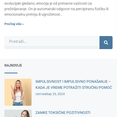
evolucijski gledano, emocija je od primarne važnosti za
preživljavanje. On je automatski odgovor na percipiranu fizičku ili
emocionalnu pretnju ili ugroženost…
Pročitaj više »
Претрага
NAJNOVIJE
IMPULSIVNOST I IMPULSIVNO PONAŠANJE –
KADA JE VREME POTRAŽITI STRUČNU POMOĆ
септембар 25, 2024
ZAMKE TOKSIČNE POZITIVNOSTI