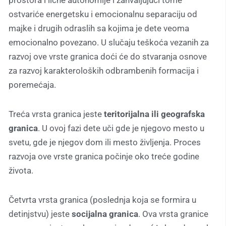
prostora i lične autonomije i zahvaljujući tome
ostvariće energetsku i emocionalnu separaciju od
majke i drugih odraslih sa kojima je dete veoma
emocionalno povezano. U slučaju teškoća vezanih za
razvoj ove vrste granica doći će do stvaranja osnove
za razvoj karakteroloških odbrambenih formacija i
poremećaja.
Treća vrsta granica jeste
teritorijalna ili geografska
granica
. U ovoj fazi dete uči gde je njegovo mesto u
svetu, gde je njegov dom ili mesto življenja. Proces
razvoja ove vrste granica počinje oko treće godine
života.
Četvrta vrsta granica (poslednja koja se formira u
detinjstvu) jeste
socijalna granica
. Ova vrsta granice