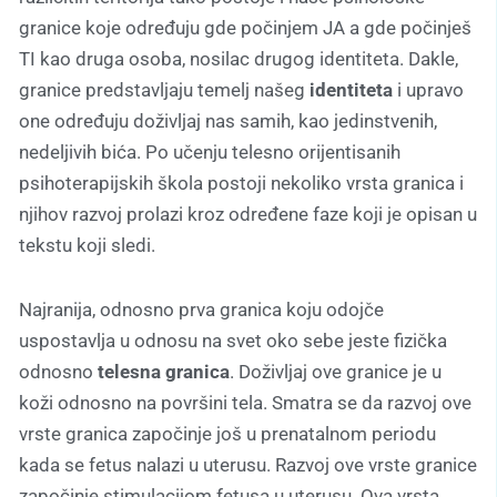
granice koje određuju gde počinjem JA a gde počinješ
TI kao druga osoba, nosilac drugog identiteta. Dakle,
granice predstavljaju temelj našeg
identiteta
i upravo
one određuju doživljaj nas samih, kao jedinstvenih,
nedeljivih bića. Po učenju telesno orijentisanih
psihoterapijskih škola postoji nekoliko vrsta granica i
njihov razvoj prolazi kroz određene faze koji je opisan u
tekstu koji sledi.
Najranija, odnosno prva granica koju odojče
uspostavlja u odnosu na svet oko sebe jeste fizička
odnosno
telesna granica
. Doživljaj ove granice je u
koži odnosno na površini tela. Smatra se da razvoj ove
vrste granica započinje još u prenatalnom periodu
kada se fetus nalazi u uterusu. Razvoj ove vrste granice
započinje stimulacijom fetusa u uterusu. Ova vrsta