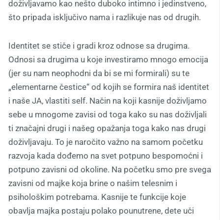
doživljavamo kao nešto duboko intimno i jedinstveno,
što pripada isključivo nama i razlikuje nas od drugih.
Identitet se stiče i gradi kroz odnose sa drugima.
Odnosi sa drugima u koje investiramo mnogo emocija
(jer su nam neophodni da bi se mi formirali) su te
„elementarne čestice“ od kojih se formira naš identitet
i naše JA, vlastiti self. Način na koji kasnije doživljamo
sebe u mnogome zavisi od toga kako su nas doživljali
ti značajni drugi i našeg opažanja toga kako nas drugi
doživljavaju. To je naročito važno na samom početku
razvoja kada dođemo na svet potpuno bespomoćni i
potpuno zavisni od okoline. Na početku smo pre svega
zavisni od majke koja brine o našim telesnim i
psihološkim potrebama. Kasnije te funkcije koje
obavlja majka postaju polako pounutrene, dete uči