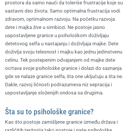
prostora da samo nauči da toleriše frustracije koje su
sastavni deo života. Samo optimalna frustracija vodi
zdravom, optimalnom razvoju. Na početku razvoja
dete i majka žive u simbiozi. Ne postoje jasno
uspostavljene granice u psihološkom doživljaju
detetovog selfa u nastajanju i doživljaja majke. Dete
doživlja svoju telesnost i majku kao jednu jedinstvenu
celinu. Tek postepenim odvajanjem od majke dete
ocrtava svoje psihološke granice i dolazi do saznanja
gde se nalaze granice selfa, šta one uključuju a šta ne.
Dakle, razvoj ličnosti podrazumeva niz sepracija i
uspostavljanje složenijih ondosa sa drugima.
Šta su to psihološke granice?
Kao što postoje zamišljene granice između država i
različitih teritorija tako postoje i naše psihološke