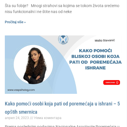
Šta su fobije? Mnogi strahovi sa kojima se tokom života srećemo
nisu funkcionalni i ne štite nas od neke
Pročitaj više »
Kako pomoći osobi koja pati od poremećaja u ishrani – 5
opštih smernica
април 24, 2023
Нема коментара
Prema poslednjim podacima Nacionalne Asocijacije Poremećaja u