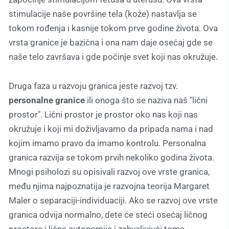
stimulacije naše površine tela (kože) nastavlja se
tokom rođenja i kasnije tokom prve godine života. Ova
vrsta granice je bazična i ona nam daje osećaj gde se
naše telo završava i gde počinje svet koji nas okružuje.
Druga faza u razvoju granica jeste razvoj tzv.
personalne granice
ili onoga što se naziva naš ″lični
prostor″. Lični prostor je prostor oko nas koji nas
okružuje i koji mi doživljavamo da pripada nama i nad
kojim imamo pravo da imamo kontrolu. Personalna
granica razvija se tokom prvih nekoliko godina života.
Mnogi psiholozi su opisivali razvoj ove vrste granica,
među njima najpoznatija je razvojna teorija Margaret
Maler o separaciji-individuaciji. Ako se razvoj ove vrste
granica odvija normalno, dete će steći osećaj ličnog