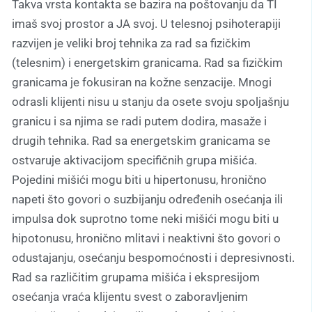
Takva vrsta kontakta se bazira na poštovanju da TI
imaš svoj prostor a JA svoj. U telesnoj psihoterapiji
razvijen je veliki broj tehnika za rad sa fizičkim
(telesnim) i energetskim granicama. Rad sa fizičkim
granicama je fokusiran na kožne senzacije. Mnogi
odrasli klijenti nisu u stanju da osete svoju spoljašnju
granicu i sa njima se radi putem dodira, masaže i
drugih tehnika. Rad sa energetskim granicama se
ostvaruje aktivacijom specifičnih grupa mišića.
Pojedini mišići mogu biti u hipertonusu, hronično
napeti što govori o suzbijanju određenih osećanja ili
impulsa dok suprotno tome neki mišići mogu biti u
hipotonusu, hronično mlitavi i neaktivni što govori o
odustajanju, osećanju bespomoćnosti i depresivnosti.
Rad sa različitim grupama mišića i ekspresijom
osećanja vraća klijentu svest o zaboravljenim