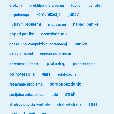
erekcija
erektilna disfunkcija
fobije
identitet
komunikacija
ljubav
impotencija
ljubavni problemi
motivacija
napadi panike
opsesivne misli
napad panike
panika
opsesivno kompulzivni poremecaj
panični napad
panični poremećaj
psiholog
poremećaj ličnosti
psihoterapeut
psihoterapija
REBT
relaksacija
samopouzdanje
resavanje problema
strah
stid
socijalna anksioznost
stres
strah od gubitka kontrole
strah od straha
tuga
Uspeh
veza