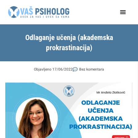
Пређи
на
садржај
Odlaganje učenja (akademska
prokrastinacija)
Objavljeno
17/06/2022
Bez komentara