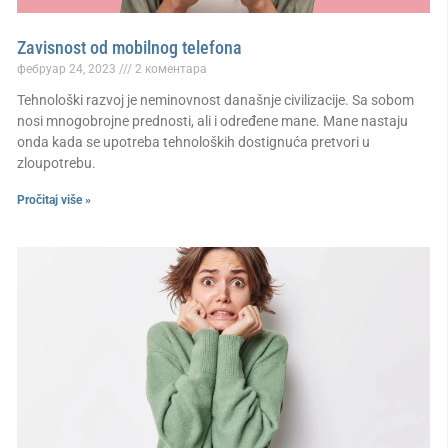
Zavisnost od mobilnog telefona
фебруар 24, 2023
2 коментара
Tehnološki razvoj je neminovnost današnje civilizacije. Sa sobom
nosi mnogobrojne prednosti, ali i određene mane. Mane nastaju
onda kada se upotreba tehnoloških dostignuća pretvori u
zloupotrebu.
Pročitaj više »