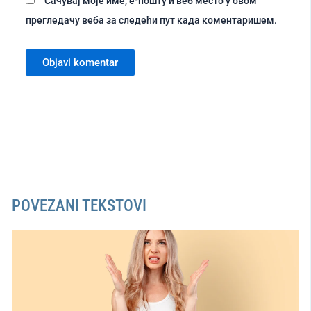
Сачувај моје име, е-пошту и веб место у овом
прегледачу веба за следећи пут када коментаришем.
POVEZANI TEKSTOVI