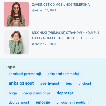
ZAVISNOST OD MOBILNOG TELEFONA
фебруар 24, 2023
ISKONSKI (PRIMALNI) STRAHOVI – KOJI SU I
DA LI ZAISTA POSTOJE KOD SVIH LJUDI?
фебруар 22, 2023
Tagovi
anksiozni poremecaji
anksiozni poremećaj
anksioznost
asertivnost
bes
bliskost
depresija
briga
decija psihologija
emocije
depresivnost
emocionalni problemi