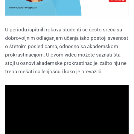
U periodu ispitnih rokova studenti se često sreću sa
dobrovoljnim odlaganjem učenja iako postoji svesnost
o štetnim posledicama, odnosno sa akademskom
prokrastinacijom. U ovom videu možete saznati šta
stoji u osnovi akademske prokrastinacije, zašto nju ne
treba mešati sa lenjošću i kako je prevazići.