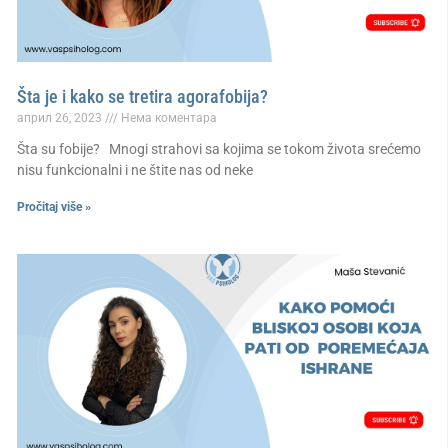
Šta je i kako se tretira agorafobija?
април 26, 2023
Нема коментара
Šta su fobije? Mnogi strahovi sa kojima se tokom života srećemo
nisu funkcionalni i ne štite nas od neke
Pročitaj više »