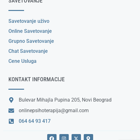
SAVETOVANJE
Savetovanje uživo
Online Savetovanje
Grupno Savetovanje
Chat Savetovanje
Cene Usluga
KONTAKT INFORMACIJE
Bulevar Mihajla Pupina 205, Novi Beograd
onlinepsihoterapija@gmail.com
064 64 93 417
F
I
X
M