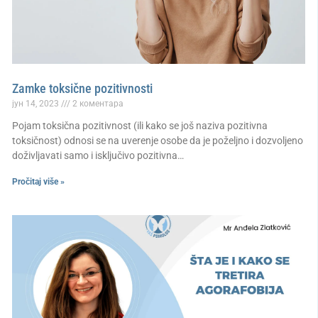
Zamke toksične pozitivnosti
јун 14, 2023
2 коментара
Pojam toksična pozitivnost (ili kako se još naziva pozitivna
toksičnost) odnosi se na uverenje osobe da je poželjno i dozvoljeno
doživljavati samo i isključivo pozitivna…
Pročitaj više »