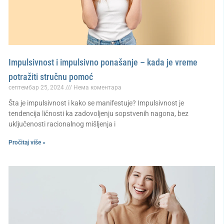
Impulsivnost i impulsivno ponašanje – kada je vreme
potražiti stručnu pomoć
септембар 25, 2024
Нема коментара
Šta je impulsivnost i kako se manifestuje? Impulsivnost je
tendencija ličnosti ka zadovoljenju sopstvenih nagona, bez
uključenosti racionalnog mišljenja i
Pročitaj više »