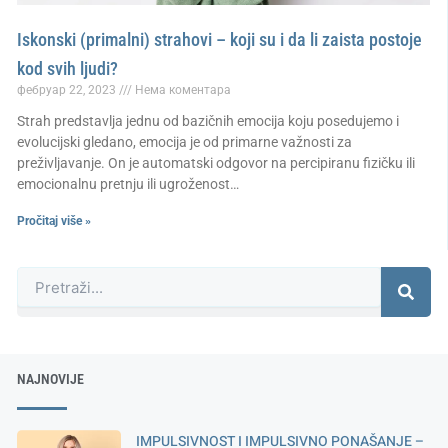
Iskonski (primalni) strahovi – koji su i da li zaista postoje
kod svih ljudi?
фебруар 22, 2023
Нема коментара
Strah predstavlja jednu od bazičnih emocija koju posedujemo i
evolucijski gledano, emocija je od primarne važnosti za
preživljavanje. On je automatski odgovor na percipiranu fizičku ili
emocionalnu pretnju ili ugroženost…
Pročitaj više »
Претрага
NAJNOVIJE
IMPULSIVNOST I IMPULSIVNO PONAŠANJE –