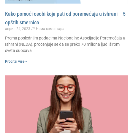
Kako pomoći osobi koja pati od poremećaja u ishrani – 5
opštih smernica
април 24, 2023
Нема коментара
Prema poslednjim podacima Nacionalne Asocijacije Poremećaja u
Ishrani (NEDA), procenjuje se da se preko 70 miliona ljudi širom
sveta suočava
Pročitaj više »