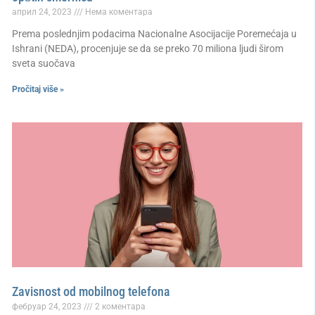
април 24, 2023
Нема коментара
Prema poslednjim podacima Nacionalne Asocijacije Poremećaja u
Ishrani (NEDA), procenjuje se da se preko 70 miliona ljudi širom
sveta suočava
Pročitaj više »
Zavisnost od mobilnog telefona
фебруар 24, 2023
2 коментара