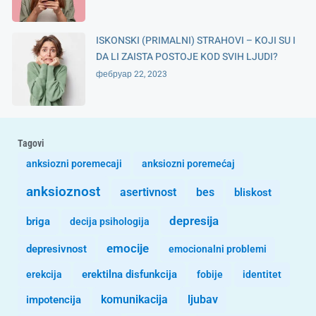
ISKONSKI (PRIMALNI) STRAHOVI – KOJI SU I
DA LI ZAISTA POSTOJE KOD SVIH LJUDI?
фебруар 22, 2023
Tagovi
anksiozni poremecaji
anksiozni poremećaj
anksioznost
asertivnost
bes
bliskost
depresija
briga
decija psihologija
emocije
depresivnost
emocionalni problemi
erekcija
erektilna disfunkcija
fobije
identitet
komunikacija
ljubav
impotencija