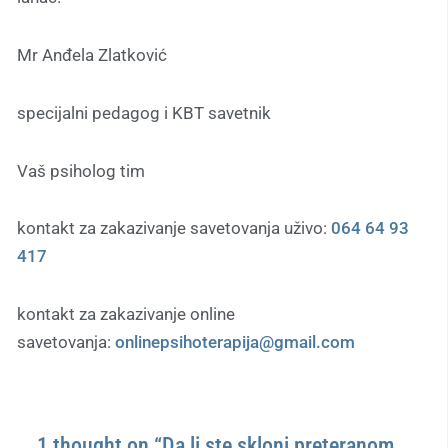
Mr Anđela Zlatković
specijalni pedagog i KBT savetnik
Vaš psiholog tim
kontakt za zakazivanje savetovanja uživo:
064 64 93
417
kontakt za zakazivanje online
savetovanja:
onlinepsihoterapija@gmail.com
1 thought on “Da li ste skloni preteranom