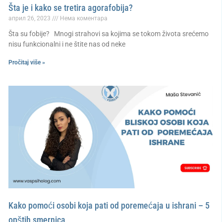
Šta je i kako se tretira agorafobija?
април 26, 2023
Нема коментара
Šta su fobije? Mnogi strahovi sa kojima se tokom života srećemo
nisu funkcionalni i ne štite nas od neke
Pročitaj više »
Kako pomoći osobi koja pati od poremećaja u ishrani – 5
opštih smernica