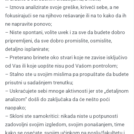
– Iznova analizirate svoje greške, kriveći sebe, a ne
fokusirajući se na njihovo rešavanje ili na to kako da ih
ne napravite ponovo;
– Niste spontani, volite uvek i za sve da budete dobro
pripremljeni, da sve dobro promislite, osmislite,
detaljno isplanirate;
– Preterano brinete oko stvari koje ne zavise isključivo
od Vas ili koje uopšte nisu pod Vašom pontrolom;
– Stalno ste u svojim mislima pa propuštate da budete
prisutni u sadašnjem trenutku;
– Uskraćujete sebi mnoge aktivnosti jer ste „detaljnom
analizom“ došli do zaključaka da će nešto poći
naopako;
– Skloni ste samokritici: nikada niste u potpunosti
zadovoljni svojim izgledom, svojim ponašanjem, time
kako se osećate, svojim učinkom na poslu/fakultetu i