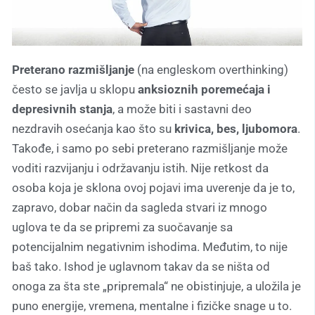
Preterano razmišljanje
(na engleskom overthinking)
često se javlja u sklopu
anksioznih poremećaja i
depresivnih stanja
, a može biti i sastavni deo
nezdravih osećanja kao što su
krivica, bes, ljubomora
.
Takođe, i samo po sebi preterano razmišljanje može
voditi razvijanju i održavanju istih. Nije retkost da
osoba koja je sklona ovoj pojavi ima uverenje da je to,
zapravo, dobar način da sagleda stvari iz mnogo
uglova te da se pripremi za suočavanje sa
potencijalnim negativnim ishodima. Međutim, to nije
baš tako. Ishod je uglavnom takav da se ništa od
onoga za šta ste „pripremala“ ne obistinjuje, a uložila je
puno energije, vremena, mentalne i fizičke snage u to.