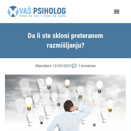
Пређи
на
садржај
Da li ste skloni preteranom
razmišljanju?
Objavljeno
12/02/2021
1 komentar