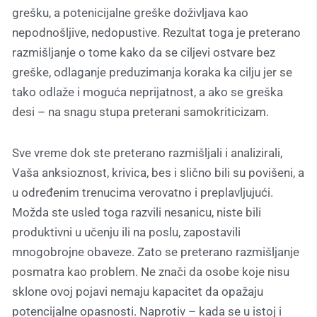
grešku, a potenicijalne greške doživljava kao
nepodnošljive, nedopustive. Rezultat toga je preterano
razmišljanje o tome kako da se ciljevi ostvare bez
greške, odlaganje preduzimanja koraka ka cilju jer se
tako odlaže i moguća neprijatnost, a ako se greška
desi – na snagu stupa preterani samokriticizam.
Sve vreme dok ste preterano razmišljali i analizirali,
Vaša anksioznost, krivica, bes i slično bili su povišeni, a
u određenim trenucima verovatno i preplavljujući.
Možda ste usled toga razvili nesanicu, niste bili
produktivni u učenju ili na poslu, zapostavili
mnogobrojne obaveze. Zato se preterano razmišljanje
posmatra kao problem. Ne znači da osobe koje nisu
sklone ovoj pojavi nemaju kapacitet da opažaju
potencijalne opasnosti. Naprotiv – kada se u istoj i