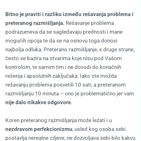
Bitno je praviti i razliku između rešavanja problema i
preteranog razmišljanja.
Rešavanje problema
podrazumeva da se sagledavaju prednosti i mane
mogućih opcija te da se na osnovu toga donosi
najbolja odluka. Preterano razmišljanje, s druge strane,
često se bazira na stvarima koje nisu pod Vašom
kontrolom, te samim tim i ne dovodi do konačnih
rešenja i apsolutnih zaključaka. Iako ste možda
rešavanju problema posvetili 10 sati, a preteranom
razmišljanju 10 minuta – ono je problematično jer vam
nije dalo nikakve odgovore
.
Koren preteranog razmišljanja može ležati i u
nezdravom perfekcionizmu
, usled kog osoba sebi
postavlja nerealne ciljeve, ne dozvoljava sebi bilo kakvu