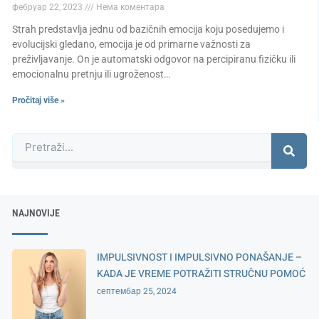
фебруар 22, 2023
Нема коментара
Strah predstavlja jednu od bazičnih emocija koju posedujemo i
evolucijski gledano, emocija je od primarne važnosti za
preživljavanje. On je automatski odgovor na percipiranu fizičku ili
emocionalnu pretnju ili ugroženost…
Pročitaj više »
Претрага
NAJNOVIJE
IMPULSIVNOST I IMPULSIVNO PONAŠANJE –
KADA JE VREME POTRAŽITI STRUČNU POMOĆ
септембар 25, 2024