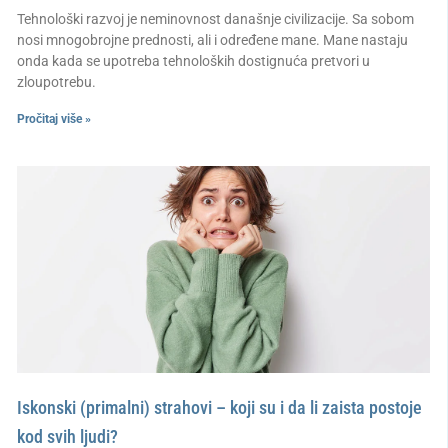
Tehnološki razvoj je neminovnost današnje civilizacije. Sa sobom
nosi mnogobrojne prednosti, ali i određene mane. Mane nastaju
onda kada se upotreba tehnoloških dostignuća pretvori u
zloupotrebu.
Pročitaj više »
Iskonski (primalni) strahovi – koji su i da li zaista postoje
kod svih ljudi?