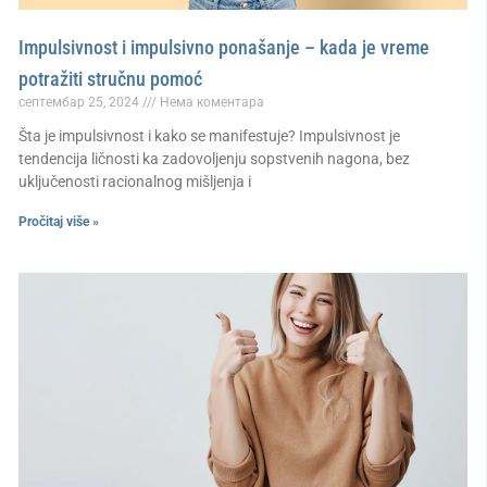
Impulsivnost i impulsivno ponašanje – kada je vreme
potražiti stručnu pomoć
септембар 25, 2024
Нема коментара
Šta je impulsivnost i kako se manifestuje? Impulsivnost je
tendencija ličnosti ka zadovoljenju sopstvenih nagona, bez
uključenosti racionalnog mišljenja i
Pročitaj više »