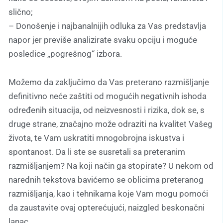
slično;
– Donošenje i najbanalnijih odluka za Vas predstavlja
napor jer previše analizirate svaku opciju i moguće
posledice „pogrešnog“ izbora.
Možemo da zaključimo da Vas preterano razmišljanje
definitivno neće zaštiti od mogućih negativnih ishoda
određenih situacija, od neizvesnosti i rizika, dok se, s
druge strane, značajno može odraziti na kvalitet Vašeg
života, te Vam uskratiti mnogobrojna iskustva i
spontanost. Da li ste se susretali sa preteranim
razmišljanjem? Na koji način ga stopirate? U nekom od
narednih tekstova bavićemo se oblicima preteranog
razmišljanja, kao i tehnikama koje Vam mogu pomoći
da zaustavite ovaj opterećujući, naizgled beskonačni
lanac.