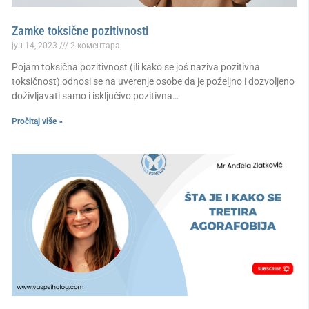
Zamke toksične pozitivnosti
јун 14, 2023
2 коментара
Pojam toksična pozitivnost (ili kako se još naziva pozitivna
toksičnost) odnosi se na uverenje osobe da je poželjno i dozvoljeno
doživljavati samo i isključivo pozitivna…
Pročitaj više »