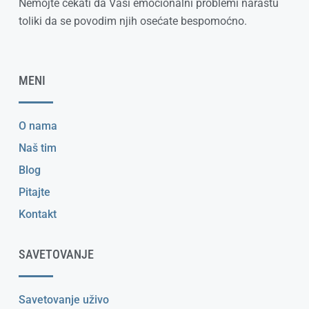
Nemojte čekati da Vaši emocionalni problemi narastu
toliki da se povodim njih osećate bespomoćno.
MENI
O nama
Naš tim
Blog
Pitajte
Kontakt
SAVETOVANJE
Savetovanje uživo