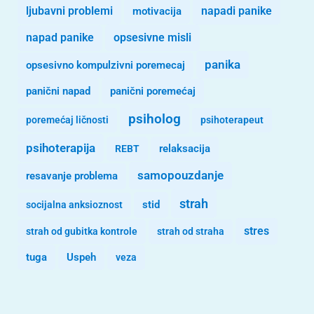
ljubavni problemi
motivacija
napadi panike
opsesivne misli
napad panike
panika
opsesivno kompulzivni poremecaj
panični napad
panični poremećaj
psiholog
poremećaj ličnosti
psihoterapeut
psihoterapija
REBT
relaksacija
samopouzdanje
resavanje problema
strah
stid
socijalna anksioznost
stres
strah od gubitka kontrole
strah od straha
tuga
Uspeh
veza