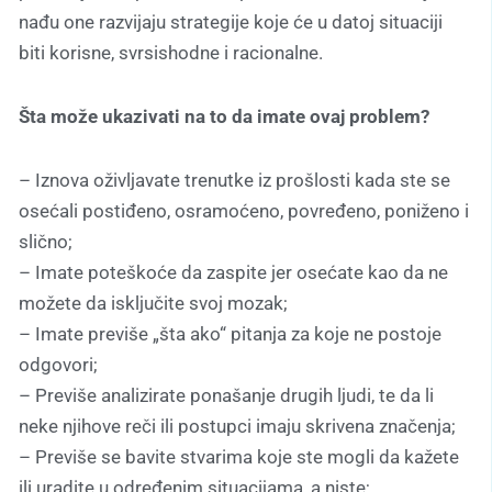
nađu one razvijaju strategije koje će u datoj situaciji
biti korisne, svrsishodne i racionalne.
Šta može ukazivati na to da imate ovaj problem?
– Iznova oživljavate trenutke iz prošlosti kada ste se
osećali postiđeno, osramoćeno, povređeno, poniženo i
slično;
– Imate poteškoće da zaspite jer osećate kao da ne
možete da isključite svoj mozak;
– Imate previše „šta ako“ pitanja za koje ne postoje
odgovori;
– Previše analizirate ponašanje drugih ljudi, te da li
neke njihove reči ili postupci imaju skrivena značenja;
– Previše se bavite stvarima koje ste mogli da kažete
ili uradite u određenim situacijama, a niste;