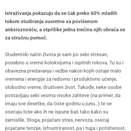
Istraživanja pokazuju da se čak preko 60% mladih
tokom studiranja susretne sa povišenom
anksioznošću, a otprilike jedna trećina njih obraća se
za stručnu pomoć.
Studentski način života je sam po sebi stresan,
posebno u vreme kolokvijuma i ispitnih rokova. Tu su i
obavezna predavanja i vežbe nakon kojih ostaje malo
vremena i energije za redovno i produktivno učenje,
slobodno vreme, društveni život. Takođe, neke osobe
postavljaju sebi veoma visoke zahteve (na primer, da
imaju sve desetke, da čiste godinu u junu…) te se
osećaju loše ako ih ne ispune baš tako kako su
zamislile. Stoga, pojačani stres, nervoza, osećaj
pojačane tenzije, isfrustriranost, pa i tuga i potištenost,