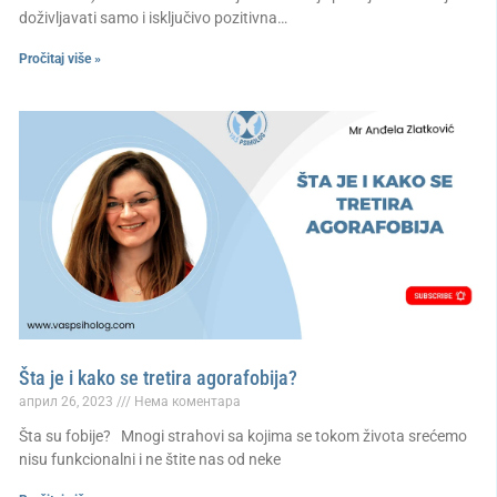
doživljavati samo i isključivo pozitivna…
Pročitaj više »
Šta je i kako se tretira agorafobija?
април 26, 2023
Нема коментара
Šta su fobije? Mnogi strahovi sa kojima se tokom života srećemo
nisu funkcionalni i ne štite nas od neke