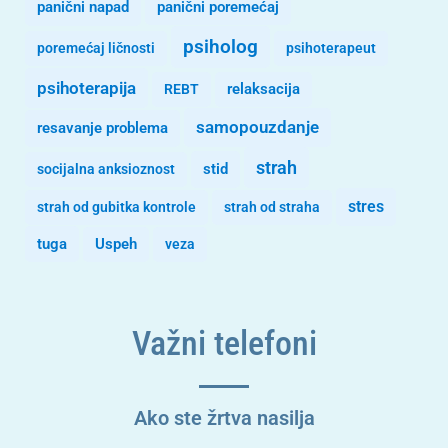
panični napad
panični poremećaj
psiholog
poremećaj ličnosti
psihoterapeut
psihoterapija
REBT
relaksacija
samopouzdanje
resavanje problema
strah
stid
socijalna anksioznost
stres
strah od gubitka kontrole
strah od straha
tuga
Uspeh
veza
Važni telefoni
Ako ste žrtva nasilja