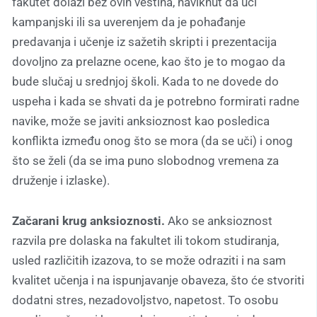
fakutet dolazi bez ovih veština, naviknut da uči
kampanjski ili sa uverenjem da je pohađanje
predavanja i učenje iz sažetih skripti i prezentacija
dovoljno za prelazne ocene, kao što je to mogao da
bude slučaj u srednjoj školi. Kada to ne dovede do
uspeha i kada se shvati da je potrebno formirati radne
navike, može se javiti anksioznost kao posledica
konflikta između onog što se mora (da se uči) i onog
što se želi (da se ima puno slobodnog vremena za
druženje i izlaske).
Začarani krug anksioznosti.
Ako se anksioznost
razvila pre dolaska na fakultet ili tokom studiranja,
usled različitih izazova, to se može odraziti i na sam
kvalitet učenja i na ispunjavanje obaveza, što će stvoriti
dodatni stres, nezadovoljstvo, napetost. To osobu