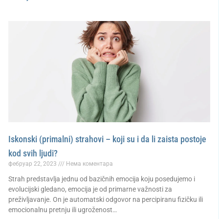
Iskonski (primalni) strahovi – koji su i da li zaista postoje
kod svih ljudi?
фебруар 22, 2023
Нема коментара
Strah predstavlja jednu od bazičnih emocija koju posedujemo i
evolucijski gledano, emocija je od primarne važnosti za
preživljavanje. On je automatski odgovor na percipiranu fizičku ili
emocionalnu pretnju ili ugroženost…