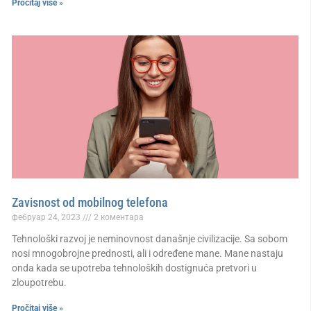
Pročitaj više »
Zavisnost od mobilnog telefona
фебруар 24, 2023
2 коментара
Tehnološki razvoj je neminovnost današnje civilizacije. Sa sobom
nosi mnogobrojne prednosti, ali i određene mane. Mane nastaju
onda kada se upotreba tehnoloških dostignuća pretvori u
zloupotrebu.
Pročitaj više »