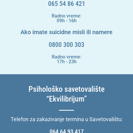
065 54 86 421
Radno vreme:
09h - 16h
Ako imate suicidne misli ili namere
0800 300 303
Radno vreme:
17h - 23h
Psihološko savetovalište
“Ekvilibrijum”
Telefon za zakazivanje termina u Savetovalištu:
064 64 93 417