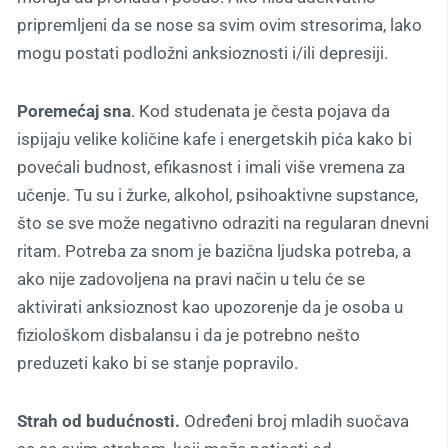
pripremljeni da se nose sa svim ovim stresorima, lako
mogu postati podložni anksioznosti i/ili depresiji.
Poremećaj sna
. Kod studenata je česta pojava da
ispijaju velike količine kafe i energetskih pića kako bi
povećali budnost, efikasnost i imali više vremena za
učenje. Tu su i žurke, alkohol, psihoaktivne supstance,
što se sve može negativno odraziti na regularan dnevni
ritam. Potreba za snom je bazična ljudska potreba, a
ako nije zadovoljena na pravi način u telu će se
aktivirati anksioznost kao upozorenje da je osoba u
fiziološkom disbalansu i da je potrebno nešto
preduzeti kako bi se stanje popravilo.
Strah od budućnosti.
Određeni broj mladih suočava