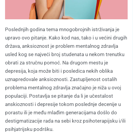
Poslednjih godina tema mnogobrojnih istrživanja je
upravo ovo pitanje. Kako kod nas, tako i u većini drugih
država, anksioznost je problem mentalnog zdravlja
usled kog se najveći broj studenata u nekom trenutku
obrati za stručnu pomoć. Na drugom mestu je
depresija, koja može biti i posledica nekih oblika
uznapredovale anksioznosti. Zastupljenost ostalih
problema mentalnog zdravlja značajno je niža u ovoj
populaciji. Postavlja se pitanje da li je učestalost
anskioznosti i depresije tokom poslednje decenije u
porastu ili je među mlađim generacijama došlo do
destigmatizacije rada na sebi kroz psihoterapijsku i/ili
psihjatrijsku podršku.