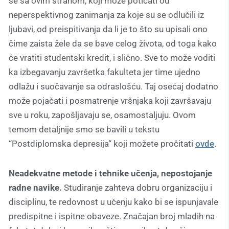
se sa ovim strahom, koji može poticati od
neperspektivnog zanimanja za koje su se odlučili iz
ljubavi, od preispitivanja da li je to što su upisali ono
čime zaista žele da se bave celog života, od toga kako
će vratiti studentski kredit, i slično. Sve to može voditi
ka izbegavanju završetka fakulteta jer time ujedno
odlažu i suočavanje sa odraslošću. Taj osećaj dodatno
može pojačati i posmatrenje vršnjaka koji završavaju
sve u roku, zapošljavaju se, osamostaljuju. Ovom
temom detaljnije smo se bavili u tekstu
“Postdiplomska depresija“ koji možete pročitati
ovde
.
Neadekvatne metode i tehnike učenja, nepostojanje
radne navike.
Studiranje zahteva dobru organizaciju i
disciplinu, te redovnost u učenju kako bi se ispunjavale
predispitne i ispitne obaveze. Značajan broj mladih na