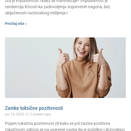
Šta je impulsivnost i kako se manifestuje? Impulsivnost je
tendencija ličnosti ka zadovoljenju sopstvenih nagona, bez
uključenosti racionalnog mišljenja i
Pročitaj više »
Zamke toksične pozitivnosti
јун 14, 2023
2 коментара
Pojam toksična pozitivnost (ili kako se još naziva pozitivna
toksičnost) odnosi se na uverenje osobe da je poželjno i dozvoljeno