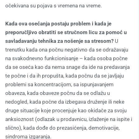
očekivana su pojava s vremena na vreme.
Kada ova osećanja postaju problem i kada je
preporučljivo obratiti se stručnom licu za pomoć u
savladavanju tehnika za nošenje sa stresom?
U
trenutku kada ona počnu negativno da se odražavaju
na svakodnevno funkcionisanje – kada osoba počne
da se oseća kao da nema snage da ide na predavanja
te počne i da ih propušta, kada počnu da se javljaju
problemi sa koncentracijom, sa ispunjavanjem
obaveza, kada obaveze počnu da se odlažu u
nedogled, kada počne da izbegava druženje ili neke
druge situacije koje procenjuje kao okidače za svoju
anksioznost (odlazak u prodavnicu, izlaženje na ispite i
slično), kada dođe do prezasićenja, demotivacije,
sindroma izgaranja.