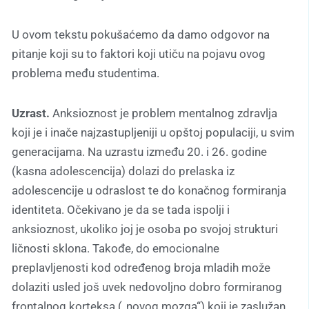
U ovom tekstu pokušaćemo da damo odgovor na
pitanje koji su to faktori koji utiču na pojavu ovog
problema među studentima.
Uzrast.
Anksioznost je problem mentalnog zdravlja
koji je i inače najzastupljeniji u opštoj populaciji, u svim
generacijama. Na uzrastu između 20. i 26. godine
(kasna adolescencija) dolazi do prelaska iz
adolescencije u odraslost te do konačnog formiranja
identiteta. Očekivano je da se tada ispolji i
anksioznost, ukoliko joj je osoba po svojoj strukturi
ličnosti sklona. Takođe, do emocionalne
preplavljenosti kod određenog broja mladih može
dolaziti usled još uvek nedovoljno dobro formiranog
frontalnog korteksa („novog mozga“) koji je zaslužan