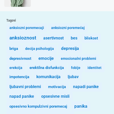
Tagovi
anksiozni poremecaji
anksiozni poremećaj
anksioznost
asertivnost
bes
bliskost
depresija
briga
decija psihologija
emocije
depresivnost
emocionalni problemi
erekcija
erektilna disfunkcija
fobije
identitet
komunikacija
ljubav
impotencija
ljubavni problemi
motivacija
napadi panike
opsesivne misli
napad panike
panika
opsesivno kompulzivni poremecaj