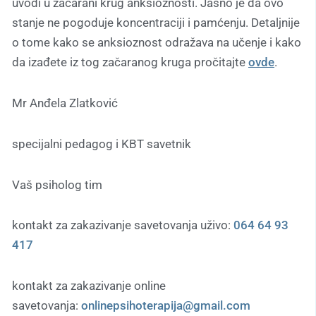
uvodi u začarani krug anksioznosti. Jasno je da ovo
stanje ne pogoduje koncentraciji i pamćenju. Detaljnije
o tome kako se anksioznost odražava na učenje i kako
da izađete iz tog začaranog kruga pročitajte
ovde
.
Mr Anđela Zlatković
specijalni pedagog i KBT savetnik
Vaš psiholog tim
kontakt za zakazivanje savetovanja uživo:
064 64 93
417
kontakt za zakazivanje online
savetovanja:
onlinepsihoterapija@gmail.com