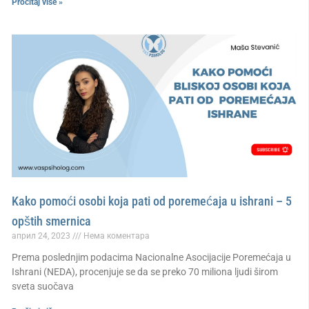
Pročitaj više »
Kako pomoći osobi koja pati od poremećaja u ishrani – 5
opštih smernica
април 24, 2023
Нема коментара
Prema poslednjim podacima Nacionalne Asocijacije Poremećaja u
Ishrani (NEDA), procenjuje se da se preko 70 miliona ljudi širom
sveta suočava