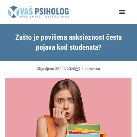
Пређи
на
садржај
Zašto je povišena anksioznost česta
pojava kod studenata?
Objavljeno
20/11/2020
1 komentar