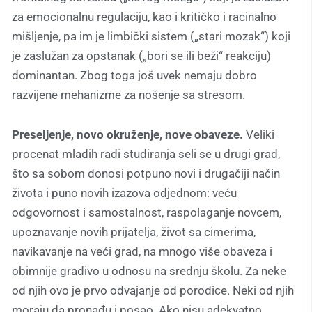
za emocionalnu regulaciju, kao i kritičko i racinalno
mišljenje, pa im je limbički sistem („stari mozak“) koji
je zaslužan za opstanak („bori se ili beži“ reakciju)
dominantan. Zbog toga još uvek nemaju dobro
razvijene mehanizme za nošenje sa stresom.
Preseljenje, novo okruženje, nove obaveze.
Veliki
procenat mladih radi studiranja seli se u drugi grad,
što sa sobom donosi potpuno novi i drugačiji način
života i puno novih izazova odjednom: veću
odgovornost i samostalnost, raspolaganje novcem,
upoznavanje novih prijatelja, život sa cimerima,
navikavanje na veći grad, na mnogo više obaveza i
obimnije gradivo u odnosu na srednju školu. Za neke
od njih ovo je prvo odvajanje od porodice. Neki od njih
moraju da pronađu i posao. Ako nisu adekvatno