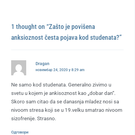
1 thought on “Zašto je povišena
anksioznost česta pojava kod studenata?”
Dragan
новембар 24, 2020 у 8:29 am
Ne samo kod studenata. Generalno zivimo u
svetu u kojem je ankisoznost kao „dobar dan“.
Skoro sam citao da se danasnja mladez nosi sa
nivoom stresa koji se u 19.velku smatrao nivoom
sizofrenije. Strasno.
Одговори