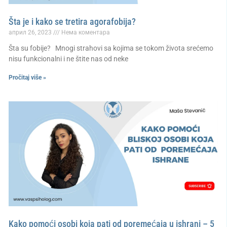
Šta je i kako se tretira agorafobija?
април 26, 2023
Нема коментара
Šta su fobije? Mnogi strahovi sa kojima se tokom života srećemo
nisu funkcionalni i ne štite nas od neke
Pročitaj više »
Kako pomoći osobi koja pati od poremećaja u ishrani – 5