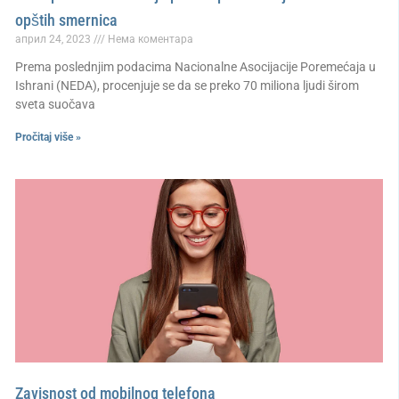
opštih smernica
април 24, 2023
Нема коментара
Prema poslednjim podacima Nacionalne Asocijacije Poremećaja u
Ishrani (NEDA), procenjuje se da se preko 70 miliona ljudi širom
sveta suočava
Pročitaj više »
Zavisnost od mobilnog telefona