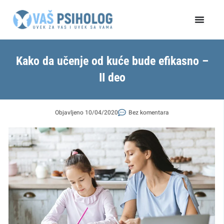
Пређи
на
садржај
Kako da učenje od kuće bude efikasno –
II deo
Objavljeno
10/04/2020
Bez komentara