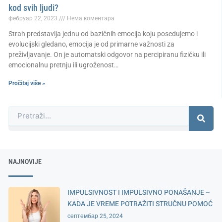
kod svih ljudi?
фебруар 22, 2023
Нема коментара
Strah predstavlja jednu od bazičnih emocija koju posedujemo i
evolucijski gledano, emocija je od primarne važnosti za
preživljavanje. On je automatski odgovor na percipiranu fizičku ili
emocionalnu pretnju ili ugroženost…
Pročitaj više »
Претрага
NAJNOVIJE
IMPULSIVNOST I IMPULSIVNO PONAŠANJE –
KADA JE VREME POTRAŽITI STRUČNU POMOĆ
септембар 25, 2024