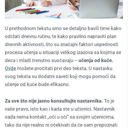
U prethodnom tekstu smo se detaljno bavili time kako
održati dnevnu rutinu, te kako pravilno napraviti plan
dnevnih aktivnosti, što su značajni faktori uspešnosti
procesa učenja u situaciji velikog izazova sa kojima se
deca i mladi trenutno suočavaju –
učenja od kuće.
Ovde
možete pročitati prvi deo teksta. U nastavku
ovog teksta su dodatni saveti koji mogu pomoći da
učenje od kuće bude efikasno.
Za sve što nije jasno konsultujte nastavnika.
To je
vaše pravo, isto kao i kada ste u učionici. Nastavnik
sada nema kontakt ,,oči u oči’’ sa svojim učenicima,
tako da nije realno ni očekivati da će sam prepoznati