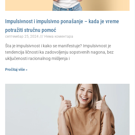
Impulsivnost i impulsivno ponašanje – kada je vreme
potražiti stručnu pomoć
септембар 25, 2024
Нема коментара
Šta je impulsivnost i kako se manifestuje? Impulsivnost je
tendencija ličnosti ka zadovoljenju sopstvenih nagona, bez
uključenosti racionalnog mišljenja i
Pročitaj više »