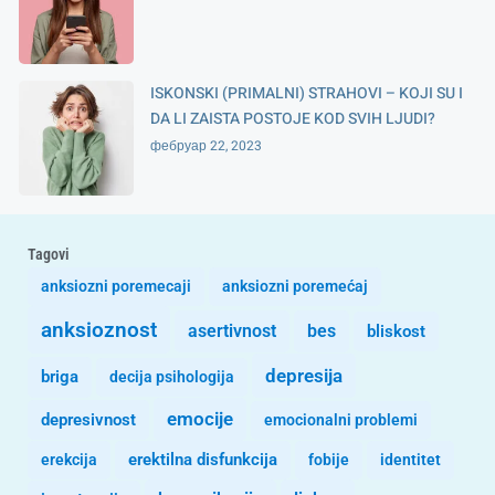
ISKONSKI (PRIMALNI) STRAHOVI – KOJI SU I
DA LI ZAISTA POSTOJE KOD SVIH LJUDI?
фебруар 22, 2023
Tagovi
anksiozni poremecaji
anksiozni poremećaj
anksioznost
asertivnost
bes
bliskost
depresija
briga
decija psihologija
emocije
depresivnost
emocionalni problemi
erekcija
erektilna disfunkcija
fobije
identitet