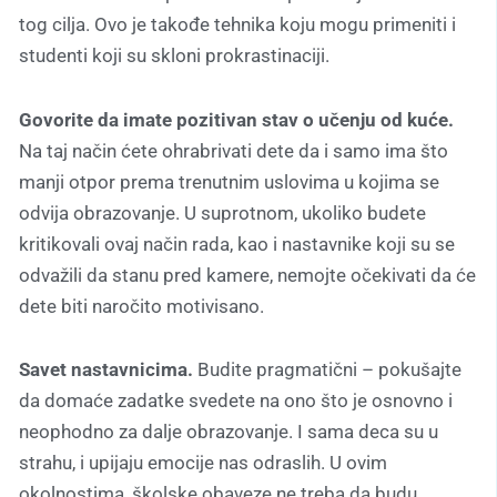
tog cilja. Ovo je takođe tehnika koju mogu primeniti i
studenti koji su skloni prokrastinaciji.
Govorite da imate pozitivan stav o učenju od kuće.
Na taj način ćete ohrabrivati dete da i samo ima što
manji otpor prema trenutnim uslovima u kojima se
odvija obrazovanje. U suprotnom, ukoliko budete
kritikovali ovaj način rada, kao i nastavnike koji su se
odvažili da stanu pred kamere, nemojte očekivati da će
dete biti naročito motivisano.
Savet nastavnicima.
Budite pragmatični – pokušajte
da domaće zadatke svedete na ono što je osnovno i
neophodno za dalje obrazovanje. I sama deca su u
strahu, i upijaju emocije nas odraslih. U ovim
okolnostima, školske obaveze ne treba da budu