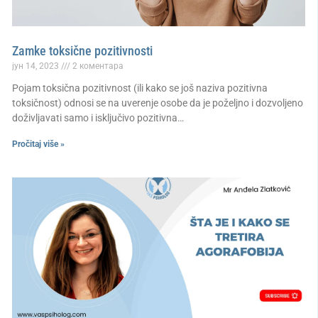
Zamke toksične pozitivnosti
јун 14, 2023
2 коментара
Pojam toksična pozitivnost (ili kako se još naziva pozitivna
toksičnost) odnosi se na uverenje osobe da je poželjno i dozvoljeno
doživljavati samo i isključivo pozitivna…
Pročitaj više »