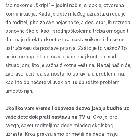
šta nekome ,,škripi’’ – jedini način je, dakle, otvorena
komunikacija. Kada je dete mlađeg uzrasta, u redu je
da roditelj pita za sve nejasnoće, a deci starijih razreda
osnovne škole, kao i srednjoškolcima treba omogućiti
da imaju direktan kontakt sa nastavnikom i da se ne
ustručavaju da postave pitanja. Zašto je to važno? To
će im omogućiti da razvijaju osećaj kontrole nad
situacijom, što je važna životna veština. Na taj način će,
zapravo, učiti da samostalno upravljaju problemima,
kao i to da nećete vi uvek biti tu da rešite problem
umesto njih.
Ukoliko vam vreme i obaveze dozvoljavaju budite uz
vaše dete dok prati nastavu na TV-u.
Ovo je, pre
svega, savet roditeljima dece mlađeg školskog
uzrasta. Kroz praksu smo primetili da deca imaju