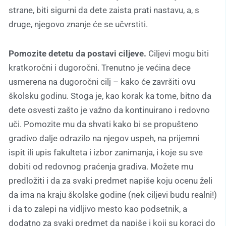
strane, biti sigurni da dete zaista prati nastavu, a, s
druge, njegovo znanje će se učvrstiti.
Pomozite detetu da postavi ciljeve.
Ciljevi mogu biti
kratkoročni i dugoročni. Trenutno je većina dece
usmerena na dugoročni cilj – kako će završiti ovu
školsku godinu. Stoga je, kao korak ka tome, bitno da
dete osvesti zašto je važno da kontinuirano i redovno
uči. Pomozite mu da shvati kako bi se propušteno
gradivo dalje odrazilo na njegov uspeh, na prijemni
ispit ili upis fakulteta i izbor zanimanja, i koje su sve
dobiti od redovnog praćenja gradiva. Možete mu
predložiti i da za svaki predmet napiše koju ocenu želi
da ima na kraju školske godine (nek ciljevi budu realni!)
i da to zalepi na vidljivo mesto kao podsetnik, a
dodatno za svaki predmet da napiše i koji su koraci do