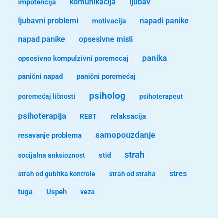
komunikacija
ljubav
impotencija
ljubavni problemi
motivacija
napadi panike
opsesivne misli
napad panike
panika
opsesivno kompulzivni poremecaj
panični napad
panični poremećaj
psiholog
poremećaj ličnosti
psihoterapeut
psihoterapija
REBT
relaksacija
samopouzdanje
resavanje problema
strah
stid
socijalna anksioznost
stres
strah od gubitka kontrole
strah od straha
tuga
Uspeh
veza