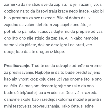
zamerku da ne stižu sve da zapišu. To je i razumljivo, s
obzirom na to da časovi traju kraće nego inače, kako bi
bilo prostora za sve razrede. Bilo bi dobro da i vi
zajedno sa vašim detetom zapisujete ono što je
potrebno pa nakon časova dajte mu da prepiše od vas
ono što ono nije stiglo da zapiše. Ali nikako nemojte
samo vi da pišete, dok se dete igra i ne prati, već
oboje, kao da ste drugari iz klupe.
Preslišavanje.
Trudite se da odvojite određeno vreme
za preslišavanje. Najbolje je da to bude predstavljeno
kao aktivnost kroz koju dete uči vas onome što je ono
naučilo. Sa manjom decom igrajte se tako da ono
bude učitelj/učiteljica a vi učenici. Deci viših razreda
osnovne škole, kao i srednjoškolcima možete praviti i
mini testove za proveru znanja. Tako ćete, s jedne