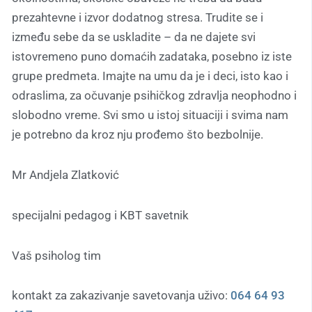
prezahtevne i izvor dodatnog stresa. Trudite se i
između sebe da se uskladite – da ne dajete svi
istovremeno puno domaćih zadataka, posebno iz iste
grupe predmeta. Imajte na umu da je i deci, isto kao i
odraslima, za očuvanje psihičkog zdravlja neophodno i
slobodno vreme. Svi smo u istoj situaciji i svima nam
je potrebno da kroz nju prođemo što bezbolnije.
Mr Andjela Zlatković
specijalni pedagog i KBT savetnik
Vaš psiholog tim
kontakt za zakazivanje savetovanja uživo:
064 64 93