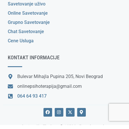
Savetovanje uživo
Online Savetovanje
Grupno Savetovanje
Chat Savetovanje
Cene Usluga
KONTAKT INFORMACIJE
Bulevar Mihajla Pupina 205, Novi Beograd
onlinepsihoterapija@gmail.com
064 64 93 417
F
I
X
M
a
n
-
a
c
s
t
p
e
t
w
-
Designed by
The Butterfly
| SEO by
Tvoja desna ruka
b
a
i
m