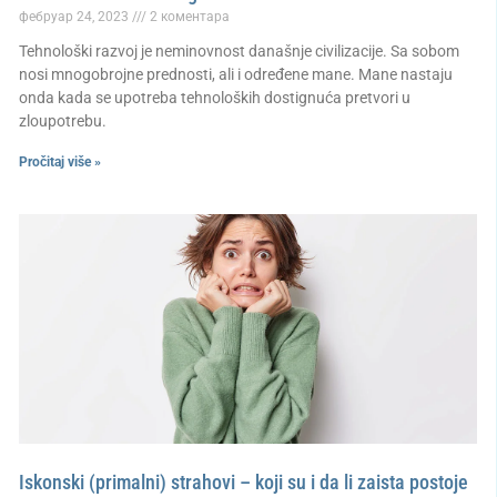
фебруар 24, 2023
2 коментара
Tehnološki razvoj je neminovnost današnje civilizacije. Sa sobom
nosi mnogobrojne prednosti, ali i određene mane. Mane nastaju
onda kada se upotreba tehnoloških dostignuća pretvori u
zloupotrebu.
Pročitaj više »
Iskonski (primalni) strahovi – koji su i da li zaista postoje