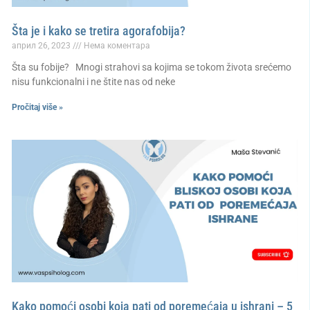
Šta je i kako se tretira agorafobija?
април 26, 2023
Нема коментара
Šta su fobije? Mnogi strahovi sa kojima se tokom života srećemo
nisu funkcionalni i ne štite nas od neke
Pročitaj više »
Kako pomoći osobi koja pati od poremećaja u ishrani – 5