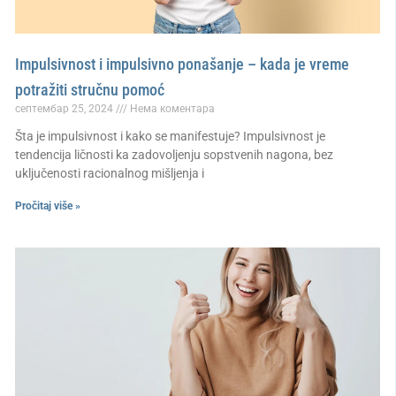
Impulsivnost i impulsivno ponašanje – kada je vreme
potražiti stručnu pomoć
септембар 25, 2024
Нема коментара
Šta je impulsivnost i kako se manifestuje? Impulsivnost je
tendencija ličnosti ka zadovoljenju sopstvenih nagona, bez
uključenosti racionalnog mišljenja i
Pročitaj više »