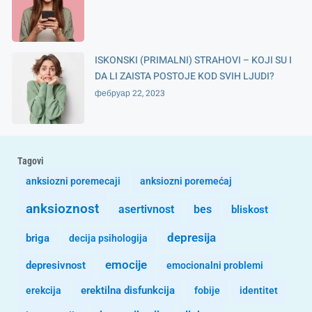
ISKONSKI (PRIMALNI) STRAHOVI – KOJI SU I
DA LI ZAISTA POSTOJE KOD SVIH LJUDI?
фебруар 22, 2023
Tagovi
anksiozni poremecaji
anksiozni poremećaj
anksioznost
asertivnost
bes
bliskost
depresija
briga
decija psihologija
emocije
depresivnost
emocionalni problemi
erekcija
erektilna disfunkcija
fobije
identitet