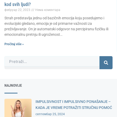
kod svih ljudi?
фебруар 22, 2023
Нема коментара
Strah predstavlja jednu od bazičnih emocija koju posedujemo i
evolucijski gledano, emocija je od primarne važnosti za
preživljavanje. On je automatski odgovor na percipiranu fizičku ili
emocionalnu pretnju ili ugroženost…
Pročitaj više »
Претрага
NAJNOVIJE
IMPULSIVNOST I IMPULSIVNO PONAŠANJE –
KADA JE VREME POTRAŽITI STRUČNU POMOĆ
септембар 25, 2024