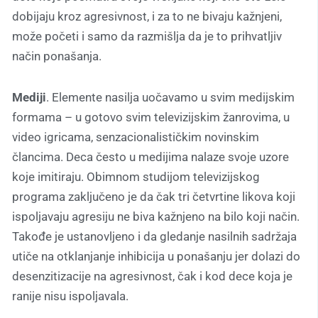
dobijaju kroz agresivnost, i za to ne bivaju kažnjeni,
može početi i samo da razmišlja da je to prihvatljiv
način ponašanja.
Mediji
. Elemente nasilja uočavamo u svim medijskim
formama – u gotovo svim televizijskim žanrovima, u
video igricama, senzacionalističkim novinskim
člancima. Deca često u medijima nalaze svoje uzore
koje imitiraju. Obimnom studijom televizijskog
programa zaključeno je da čak tri četvrtine likova koji
ispoljavaju agresiju ne biva kažnjeno na bilo koji način.
Takođe je ustanovljeno i da gledanje nasilnih sadržaja
utiče na otklanjanje inhibicija u ponašanju jer dolazi do
desenzitizacije na agresivnost, čak i kod dece koja je
ranije nisu ispoljavala.