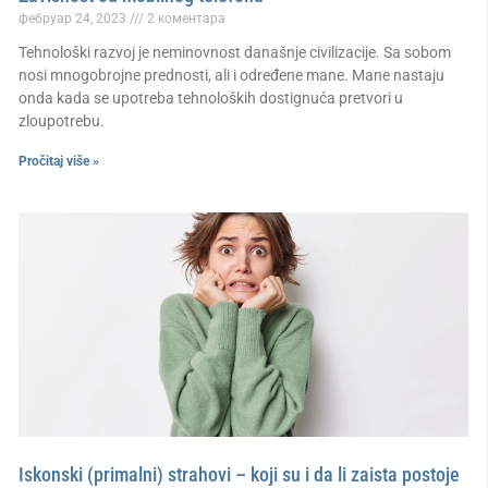
фебруар 24, 2023
2 коментара
Tehnološki razvoj je neminovnost današnje civilizacije. Sa sobom
nosi mnogobrojne prednosti, ali i određene mane. Mane nastaju
onda kada se upotreba tehnoloških dostignuća pretvori u
zloupotrebu.
Pročitaj više »
Iskonski (primalni) strahovi – koji su i da li zaista postoje