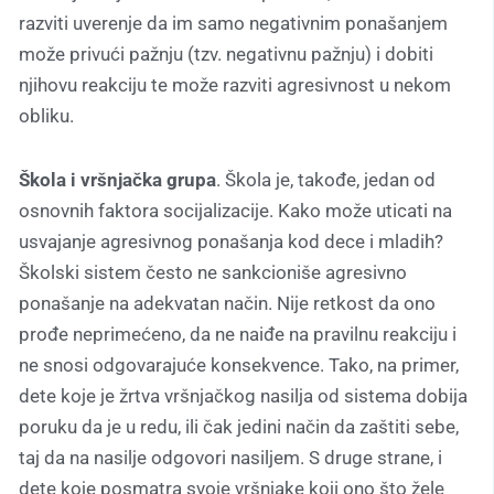
razviti uverenje da im samo negativnim ponašanjem
može privući pažnju (tzv. negativnu pažnju) i dobiti
njihovu reakciju te može razviti agresivnost u nekom
obliku.
Škola i vršnjačka grupa
. Škola je, takođe, jedan od
osnovnih faktora socijalizacije. Kako može uticati na
usvajanje agresivnog ponašanja kod dece i mladih?
Školski sistem često ne sankcioniše agresivno
ponašanje na adekvatan način. Nije retkost da ono
prođe neprimećeno, da ne naiđe na pravilnu reakciju i
ne snosi odgovarajuće konsekvence. Tako, na primer,
dete koje je žrtva vršnjačkog nasilja od sistema dobija
poruku da je u redu, ili čak jedini način da zaštiti sebe,
taj da na nasilje odgovori nasiljem. S druge strane, i
dete koje posmatra svoje vršnjake koji ono što žele