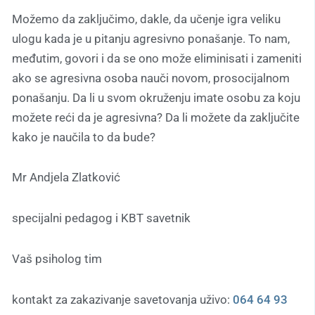
Možemo da zaključimo, dakle, da učenje igra veliku
ulogu kada je u pitanju agresivno ponašanje. To nam,
međutim, govori i da se ono može eliminisati i zameniti
ako se agresivna osoba nauči novom, prosocijalnom
ponašanju. Da li u svom okruženju imate osobu za koju
možete reći da je agresivna? Da li možete da zaključite
kako je naučila to da bude?
Mr Andjela Zlatković
specijalni pedagog i KBT savetnik
Vaš psiholog tim
kontakt za zakazivanje savetovanja uživo:
064 64 93