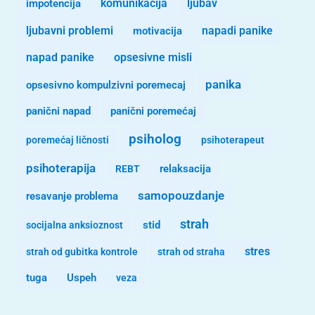
komunikacija
ljubav
impotencija
ljubavni problemi
motivacija
napadi panike
opsesivne misli
napad panike
panika
opsesivno kompulzivni poremecaj
panični napad
panični poremećaj
psiholog
poremećaj ličnosti
psihoterapeut
psihoterapija
REBT
relaksacija
samopouzdanje
resavanje problema
strah
stid
socijalna anksioznost
stres
strah od gubitka kontrole
strah od straha
tuga
Uspeh
veza