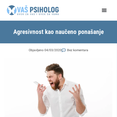
Пређи
на
садржај
Agresivnost kao naučeno ponašanje
Objavljeno
04/03/2020
Bez komentara