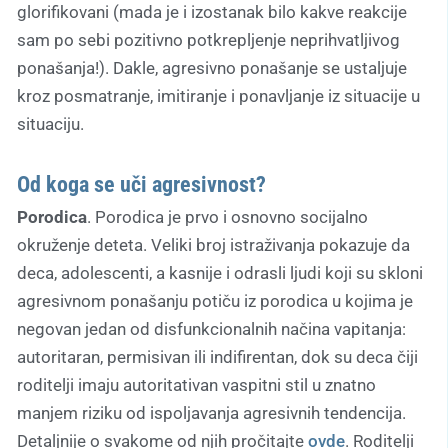
glorifikovani (mada je i izostanak bilo kakve reakcije
sam po sebi pozitivno potkrepljenje neprihvatljivog
ponašanja!). Dakle, agresivno ponašanje se ustaljuje
kroz posmatranje, imitiranje i ponavljanje iz situacije u
situaciju.
Od koga se uči agresivnost?
Porodica
. Porodica je prvo i osnovno socijalno
okruženje deteta. Veliki broj istraživanja pokazuje da
deca, adolescenti, a kasnije i odrasli ljudi koji su skloni
agresivnom ponašanju potiču iz porodica u kojima je
negovan jedan od disfunkcionalnih načina vapitanja:
autoritaran, permisivan ili indifirentan, dok su deca čiji
roditelji imaju autoritativan vaspitni stil u znatno
manjem riziku od ispoljavanja agresivnih tendencija.
Detaljnije o svakome od njih pročitajte
ovde
. Roditelji