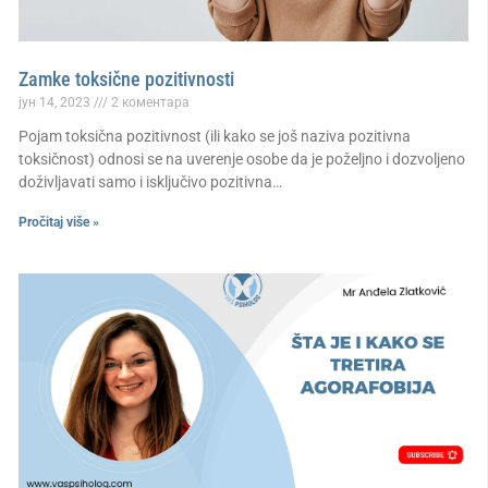
Zamke toksične pozitivnosti
јун 14, 2023
2 коментара
Pojam toksična pozitivnost (ili kako se još naziva pozitivna
toksičnost) odnosi se na uverenje osobe da je poželjno i dozvoljeno
doživljavati samo i isključivo pozitivna…
Pročitaj više »