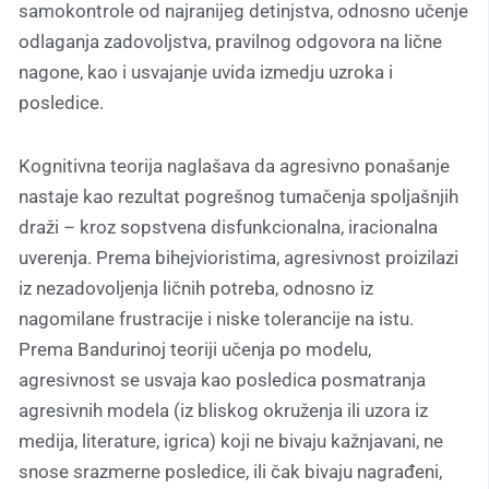
samokontrole od najranijeg detinjstva, odnosno učenje
odlaganja zadovoljstva, pravilnog odgovora na lične
nagone, kao i usvajanje uvida izmedju uzroka i
posledice.
Kognitivna teorija naglašava da agresivno ponašanje
nastaje kao rezultat pogrešnog tumačenja spoljašnjih
draži – kroz sopstvena disfunkcionalna, iracionalna
uverenja. Prema bihejvioristima, agresivnost proizilazi
iz nezadovoljenja ličnih potreba, odnosno iz
nagomilane frustracije i niske tolerancije na istu.
Prema Bandurinoj teoriji učenja po modelu,
agresivnost se usvaja kao posledica posmatranja
agresivnih modela (iz bliskog okruženja ili uzora iz
medija, literature, igrica) koji ne bivaju kažnjavani, ne
snose srazmerne posledice, ili čak bivaju nagrađeni,