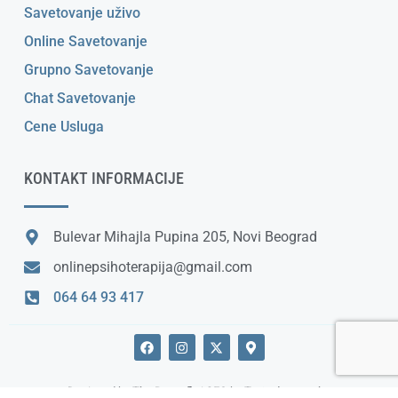
Savetovanje uživo
Online Savetovanje
Grupno Savetovanje
Chat Savetovanje
Cene Usluga
KONTAKT INFORMACIJE
Bulevar Mihajla Pupina 205, Novi Beograd
onlinepsihoterapija@gmail.com
064 64 93 417
F
I
X
M
a
n
-
a
c
s
t
p
e
t
w
-
Designed by
The Butterfly
| SEO by
Tvoja desna ruka
b
a
i
m