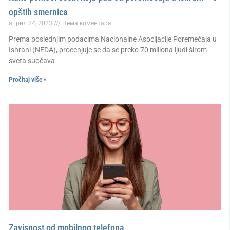
opštih smernica
април 24, 2023
Нема коментара
Prema poslednjim podacima Nacionalne Asocijacije Poremećaja u
Ishrani (NEDA), procenjuje se da se preko 70 miliona ljudi širom
sveta suočava
Pročitaj više »
Zavisnost od mobilnog telefona