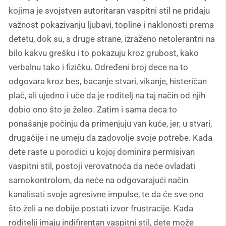
kojima je svojstven autoritaran vaspitni stil ne pridaju
važnost pokazivanju ljubavi, topline i naklonosti prema
detetu, dok su, s druge strane, izraženo netolerantni na
bilo kakvu grešku i to pokazuju kroz grubost, kako
verbalnu tako i fizičku. Određeni broj dece na to
odgovara kroz bes, bacanje stvari, vikanje, histeričan
plač, ali ujedno i uče da je roditelj na taj način od njih
dobio ono što je želeo. Zatim i sama deca to
ponašanje počinju da primenjuju van kuće, jer, u stvari,
drugačije i ne umeju da zadovolje svoje potrebe. Kada
dete raste u porodici u kojoj dominira permisivan
vaspitni stil, postoji verovatnoća da neće ovladati
samokontrolom, da neće na odgovarajući način
kanalisati svoje agresivne impulse, te da će sve ono
što želi a ne dobije postati izvor frustracije. Kada
roditelji imaju indifirentan vaspitni stil, dete može