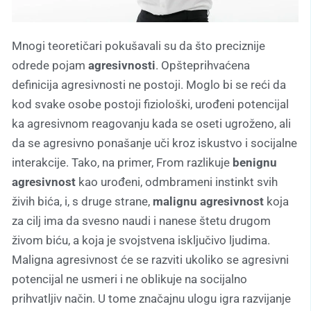
Mnogi teoretičari pokušavali su da što preciznije
odrede pojam
agresivnosti
. Opšteprihvaćena
definicija agresivnosti ne postoji. Moglo bi se reći da
kod svake osobe postoji fiziološki, urođeni potencijal
ka agresivnom reagovanju kada se oseti ugroženo, ali
da se agresivno ponašanje uči kroz iskustvo i socijalne
interakcije. Tako, na primer, From razlikuje
benignu
agresivnost
kao urođeni, odmbrameni instinkt svih
živih bića, i, s druge strane,
malignu agresivnost
koja
za cilj ima da svesno naudi i nanese štetu drugom
živom biću, a koja je svojstvena isključivo ljudima.
Maligna agresivnost će se razviti ukoliko se agresivni
potencijal ne usmeri i ne oblikuje na socijalno
prihvatljiv način. U tome značajnu ulogu igra razvijanje