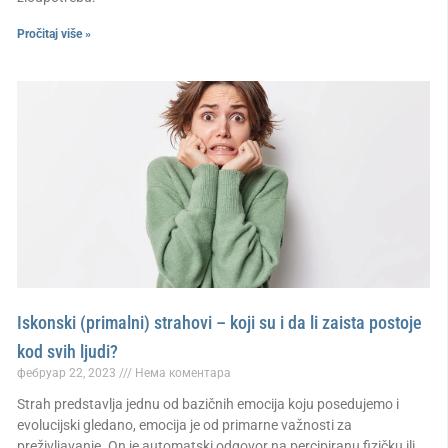
Pročitaj više »
Iskonski (primalni) strahovi – koji su i da li zaista postoje
kod svih ljudi?
фебруар 22, 2023
Нема коментара
Strah predstavlja jednu od bazičnih emocija koju posedujemo i
evolucijski gledano, emocija je od primarne važnosti za
preživljavanje. On je automatski odgovor na percipiranu fizičku ili