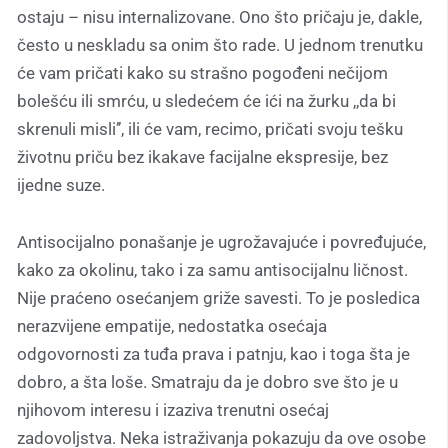
ostaju – nisu internalizovane. Ono što pričaju je, dakle,
često u neskladu sa onim što rade. U jednom trenutku
će vam pričati kako su strašno pogođeni nečijom
bolešću ili smrću, u sledećem će ići na žurku ,,da bi
skrenuli misli’’, ili će vam, recimo, pričati svoju tešku
životnu priču bez ikakave facijalne ekspresije, bez
ijedne suze.
Antisocijalno ponašanje je ugrožavajuće i povređujuće,
kako za okolinu, tako i za samu antisocijalnu ličnost.
Nije praćeno osećanjem griže savesti. To je posledica
nerazvijene empatije, nedostatka osećaja
odgovornosti za tuđa prava i patnju, kao i toga šta je
dobro, a šta loše. Smatraju da je dobro sve što je u
njihovom interesu i izaziva trenutni osećaj
zadovoljstva. Neka istraživanja pokazuju da ove osobe