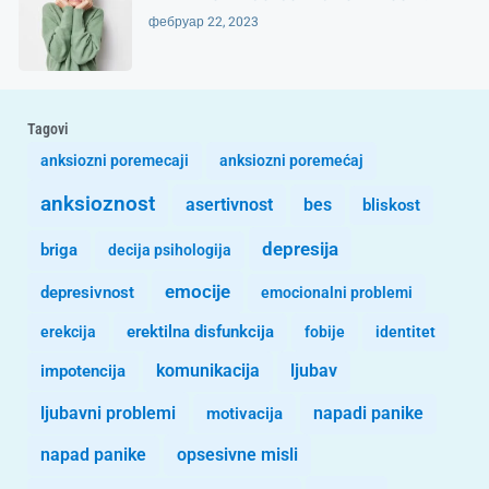
фебруар 22, 2023
Tagovi
anksiozni poremecaji
anksiozni poremećaj
anksioznost
asertivnost
bes
bliskost
depresija
briga
decija psihologija
emocije
depresivnost
emocionalni problemi
erekcija
erektilna disfunkcija
fobije
identitet
komunikacija
ljubav
impotencija
ljubavni problemi
motivacija
napadi panike
opsesivne misli
napad panike