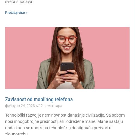
sveta suočava
Pročitaj više »
Zavisnost od mobilnog telefona
фебруар 24, 2023
2 коментара
Tehnološki razvoj je neminovnost današnje civilizacije. Sa sobom
nosi mnogobrojne prednosti, ali i određene mane. Mane nastaju
onda kada se upotreba tehnoloških dostignuća pretvori u
zloupotrebu.