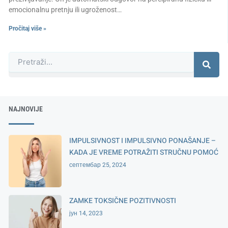
emocionalnu pretnju ili ugroženost…
Pročitaj više »
Претрага
NAJNOVIJE
IMPULSIVNOST I IMPULSIVNO PONAŠANJE –
KADA JE VREME POTRAŽITI STRUČNU POMOĆ
септембар 25, 2024
ZAMKE TOKSIČNE POZITIVNOSTI
јун 14, 2023