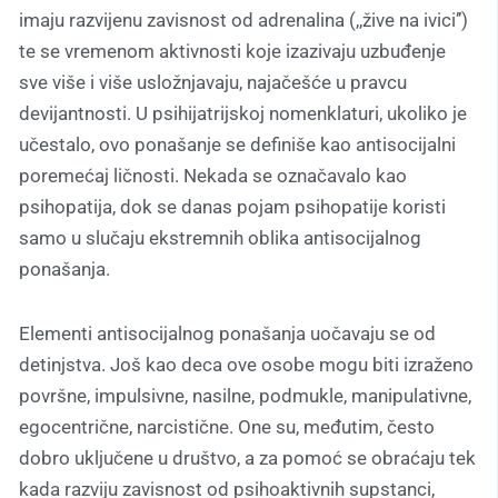
imaju razvijenu zavisnost od adrenalina (,,žive na ivici’’)
te se vremenom aktivnosti koje izazivaju uzbuđenje
sve više i više usložnjavaju, najačešće u pravcu
devijantnosti. U psihijatrijskoj nomenklaturi, ukoliko je
učestalo, ovo ponašanje se definiše kao antisocijalni
poremećaj ličnosti. Nekada se označavalo kao
psihopatija, dok se danas pojam psihopatije koristi
samo u slučaju ekstremnih oblika antisocijalnog
ponašanja.
Elementi antisocijalnog ponašanja uočavaju se od
detinjstva. Još kao deca ove osobe mogu biti izraženo
površne, impulsivne, nasilne, podmukle, manipulativne,
egocentrične, narcistične. One su, međutim, često
dobro uključene u društvo, a za pomoć se obraćaju tek
kada razviju zavisnost od psihoaktivnih supstanci,