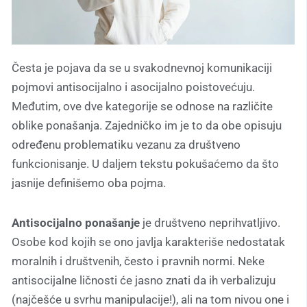
Česta je pojava da se u svakodnevnoj komunikaciji
pojmovi antisocijalno i asocijalno poistovećuju.
Međutim, ove dve kategorije se odnose na različite
oblike ponašanja. Zajedničko im je to da obe opisuju
određenu problematiku vezanu za društveno
funkcionisanje. U daljem tekstu pokušaćemo da što
jasnije definišemo oba pojma.
Antisocijalno ponašanje
je društveno neprihvatljivo.
Osobe kod kojih se ono javlja karakteriše nedostatak
moralnih i društvenih, često i pravnih normi. Neke
antisocijalne ličnosti će jasno znati da ih verbalizuju
(najčešće u svrhu manipulacije!), ali na tom nivou one i