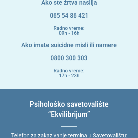
Ako ste žrtva nasilja
065 54 86 421
Radno vreme:
09h - 16h
Ako imate suicidne misli ili namere
0800 300 303
Radno vreme:
17h - 23h
Psihološko savetovalište
“Ekvilibrijum”
Telefon za zakazivanje termina u Savetovalištu: