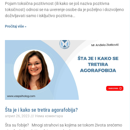
Pojam toksična pozitivnost (ili kako se još naziva pozitivna
toksičnost) odnosi se na uverenje osobe da je poželjno i dozvoljeno
doživljavati samo i isključivo pozitivna…
Pročitaj više »
Šta je i kako se tretira agorafobija?
април 26, 2023
Нема коментара
Šta su fobije? Mnogi strahovi sa kojima se tokom života srećemo