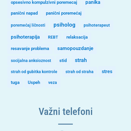
panika
opsesivno kompulzivni poremecaj
panični napad
panični poremećaj
psiholog
poremećaj ličnosti
psihoterapeut
psihoterapija
REBT
relaksacija
samopouzdanje
resavanje problema
strah
stid
socijalna anksioznost
stres
strah od gubitka kontrole
strah od straha
tuga
Uspeh
veza
Važni telefoni