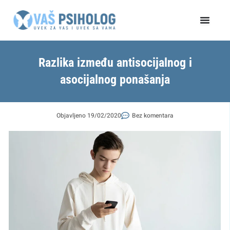
Пређи
на
садржај
Razlika između antisocijalnog i
asocijalnog ponašanja
Objavljeno
19/02/2020
Bez komentara