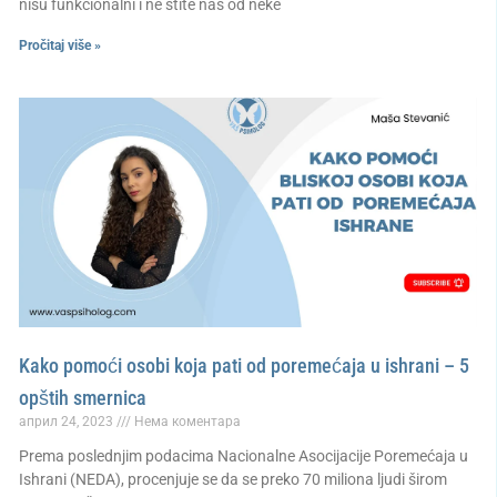
nisu funkcionalni i ne štite nas od neke
Pročitaj više »
Kako pomoći osobi koja pati od poremećaja u ishrani – 5
opštih smernica
април 24, 2023
Нема коментара
Prema poslednjim podacima Nacionalne Asocijacije Poremećaja u
Ishrani (NEDA), procenjuje se da se preko 70 miliona ljudi širom