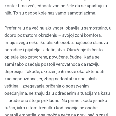
kontaktima već jednostavno ne žele da se upuštaju u
njih. To su osobe koje nazivamo samotnjacima.
Preferiraju da većinu aktivnosti obavljaju samostalno, u
dobro poznatom okruženju – svojoj zoni komfora.
Imaju svega nekoliko bliskih osoba, najčešće članova
porodice i pijatelja iz detinjstva. Okruženje ih često
opisuje kao zatvorene, povučene, čudne. Kada se i
sami tako osećaju postoji verovatnoća da razviju
depresiju. Takođe, okruženje ih može okarakterisati i
kao nepouzdane jer, zbog nedostatka socijalnih
veština i izbegavanja pričanja o sopstvenim
osećanjima, ne znaju da u određenim situacijama kažu
ili urade ono što je prikladno. Na primer, kada je neko
tužan, iako u tom trenutku kod asocijalne osobe
postoji empatija, ona možda neće na pravi način znati