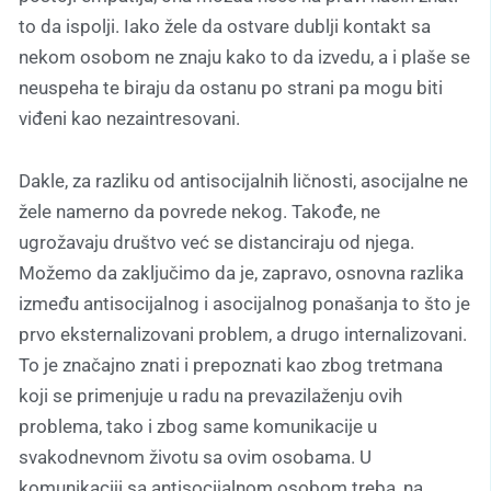
to da ispolji. Iako žele da ostvare dublji kontakt sa
nekom osobom ne znaju kako to da izvedu, a i plaše se
neuspeha te biraju da ostanu po strani pa mogu biti
viđeni kao nezaintresovani.
Dakle, za razliku od antisocijalnih ličnosti, asocijalne ne
žele namerno da povrede nekog. Takođe, ne
ugrožavaju društvo već se distanciraju od njega.
Možemo da zaključimo da je, zapravo, osnovna razlika
između antisocijalnog i asocijalnog ponašanja to što je
prvo eksternalizovani problem, a drugo internalizovani.
To je značajno znati i prepoznati kao zbog tretmana
koji se primenjuje u radu na prevazilaženju ovih
problema, tako i zbog same komunikacije u
svakodnevnom životu sa ovim osobama. U
komunikaciji sa antisocijalnom osobom treba, na