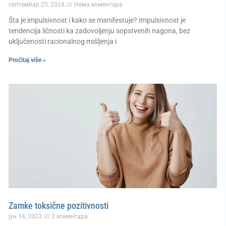
септембар 25, 2024
Нема коментара
Šta je impulsivnost i kako se manifestuje? Impulsivnost je
tendencija ličnosti ka zadovoljenju sopstvenih nagona, bez
uključenosti racionalnog mišljenja i
Pročitaj više »
Zamke toksične pozitivnosti
јун 14, 2023
2 коментара