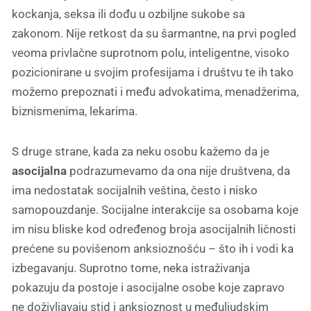
kockanja, seksa ili dođu u ozbiljne sukobe sa
zakonom. Nije retkost da su šarmantne, na prvi pogled
veoma privlačne suprotnom polu, inteligentne, visoko
pozicionirane u svojim profesijama i društvu te ih tako
možemo prepoznati i među advokatima, menadžerima,
biznismenima, lekarima.
S druge strane, kada za neku osobu kažemo da je
asocijalna
podrazumevamo da ona nije društvena, da
ima nedostatak socijalnih veština, često i nisko
samopouzdanje. Socijalne interakcije sa osobama koje
im nisu bliske kod određenog broja asocijalnih ličnosti
prećene su povišenom anksioznošću – što ih i vodi ka
izbegavanju. Suprotno tome, neka istraživanja
pokazuju da postoje i asocijalne osobe koje zapravo
ne doživljavaju stid i anksioznost u međuljudskim