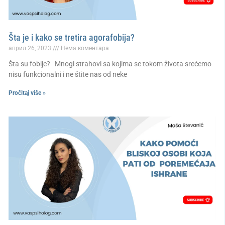
Šta je i kako se tretira agorafobija?
април 26, 2023
Нема коментара
Šta su fobije? Mnogi strahovi sa kojima se tokom života srećemo
nisu funkcionalni i ne štite nas od neke
Pročitaj više »