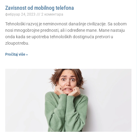
Zavisnost od mobilnog telefona
фебруар 24, 2023
2 коментара
Tehnološki razvoj je neminovnost današnje civilizacije. Sa sobom
nosi mnogobrojne prednosti, ali i određene mane. Mane nastaju
onda kada se upotreba tehnoloških dostignuća pretvori u
zloupotrebu.
Pročitaj više »