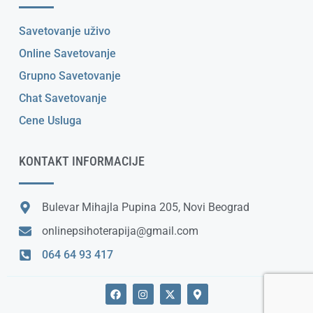
Savetovanje uživo
Online Savetovanje
Grupno Savetovanje
Chat Savetovanje
Cene Usluga
KONTAKT INFORMACIJE
Bulevar Mihajla Pupina 205, Novi Beograd
onlinepsihoterapija@gmail.com
064 64 93 417
F
I
X
M
a
n
-
a
c
s
t
p