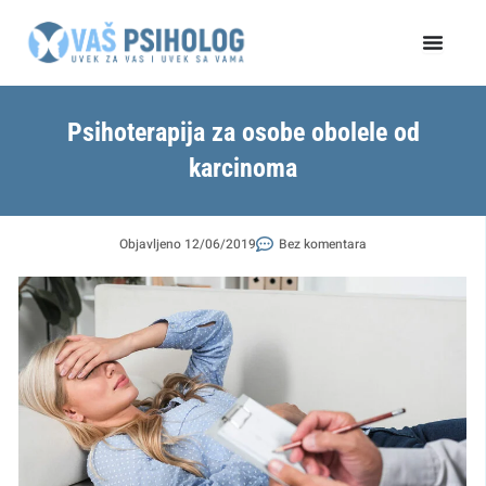
Пређи
на
садржај
Psihoterapija za osobe obolele od
karcinoma
Objavljeno
12/06/2019
Bez komentara