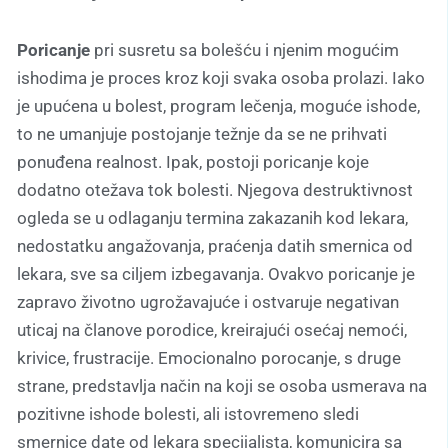
Poricanje
pri susretu sa bolešću i njenim mogućim
ishodima je proces kroz koji svaka osoba prolazi. Iako
je upućena u bolest, program lečenja, moguće ishode,
to ne umanjuje postojanje težnje da se ne prihvati
ponuđena realnost. Ipak, postoji poricanje koje
dodatno otežava tok bolesti. Njegova destruktivnost
ogleda se u odlaganju termina zakazanih kod lekara,
nedostatku angažovanja, praćenja datih smernica od
lekara, sve sa ciljem izbegavanja. Ovakvo poricanje je
zapravo životno ugrožavajuće i ostvaruje negativan
uticaj na članove porodice, kreirajući osećaj nemoći,
krivice, frustracije. Emocionalno porocanje, s druge
strane, predstavlja način na koji se osoba usmerava na
pozitivne ishode bolesti, ali istovremeno sledi
smernice date od lekara specijalista, komunicira sa