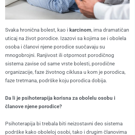
Svaka hronična bolest, kao i
karcinom
, ima dramatičan
uticaj na život porodice. Izazovi sa kojima se i obolela
osoba i članovi njene porodice suočavaju su
mnogobrojni. Ranjivost ili otpornost porodičnog
sistema zavise od same vrste bolesti, porodične
organizacije, faze životnog ciklusa u kom je porodica,
faze tretmana, podrške koju porodica dobija.
Da li je psihoterapija korisna za obolelu osobu i
članove njene porodice?
Psihoterapija bi trebala biti neizostavni deo sistema
podrške kako oboleloj osobi, tako i drugim članovima