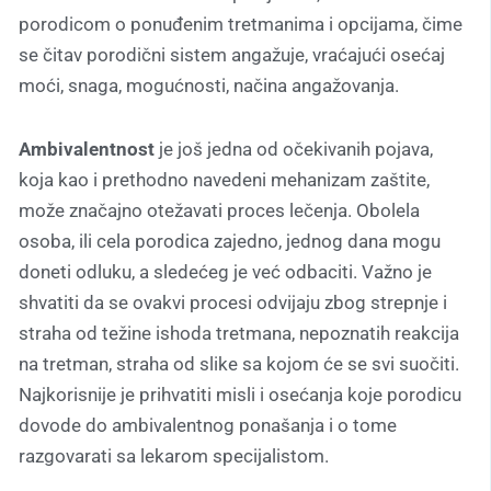
porodicom o ponuđenim tretmanima i opcijama, čime
se čitav porodični sistem angažuje, vraćajući osećaj
moći, snaga, mogućnosti, načina angažovanja.
Ambivalentnost
je još jedna od očekivanih pojava,
koja kao i prethodno navedeni mehanizam zaštite,
može značajno otežavati proces lečenja. Obolela
osoba, ili cela porodica zajedno, jednog dana mogu
doneti odluku, a sledećeg je već odbaciti. Važno je
shvatiti da se ovakvi procesi odvijaju zbog strepnje i
straha od težine ishoda tretmana, nepoznatih reakcija
na tretman, straha od slike sa kojom će se svi suočiti.
Najkorisnije je prihvatiti misli i osećanja koje porodicu
dovode do ambivalentnog ponašanja i o tome
razgovarati sa lekarom specijalistom.