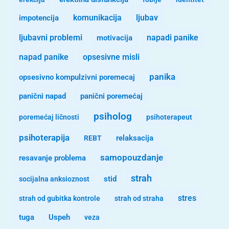
komunikacija
ljubav
impotencija
ljubavni problemi
motivacija
napadi panike
opsesivne misli
napad panike
panika
opsesivno kompulzivni poremecaj
panični napad
panični poremećaj
psiholog
poremećaj ličnosti
psihoterapeut
psihoterapija
REBT
relaksacija
samopouzdanje
resavanje problema
strah
stid
socijalna anksioznost
stres
strah od gubitka kontrole
strah od straha
tuga
Uspeh
veza