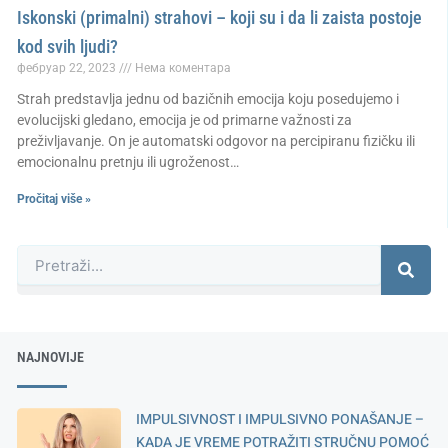
Iskonski (primalni) strahovi – koji su i da li zaista postoje
kod svih ljudi?
фебруар 22, 2023
Нема коментара
Strah predstavlja jednu od bazičnih emocija koju posedujemo i
evolucijski gledano, emocija je od primarne važnosti za
preživljavanje. On je automatski odgovor na percipiranu fizičku ili
emocionalnu pretnju ili ugroženost…
Pročitaj više »
Претрага
NAJNOVIJE
IMPULSIVNOST I IMPULSIVNO PONAŠANJE –
KADA JE VREME POTRAŽITI STRUČNU POMOĆ