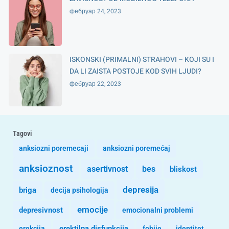
фебруар 24, 2023
ISKONSKI (PRIMALNI) STRAHOVI – KOJI SU I
DA LI ZAISTA POSTOJE KOD SVIH LJUDI?
фебруар 22, 2023
Tagovi
anksiozni poremecaji
anksiozni poremećaj
anksioznost
asertivnost
bes
bliskost
depresija
briga
decija psihologija
emocije
depresivnost
emocionalni problemi
erekcija
erektilna disfunkcija
fobije
identitet