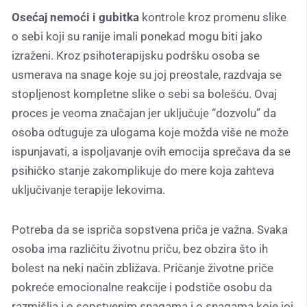
Osećaj nemoći i gubitka
kontrole kroz promenu slike
o sebi koji su ranije imali ponekad mogu biti jako
izraženi. Kroz psihoterapijsku podršku osoba se
usmerava na snage koje su joj preostale, razdvaja se
stopljenost kompletne slike o sebi sa bolešću. Ovaj
proces je veoma značajan jer uključuje “dozvolu” da
osoba odtuguje za ulogama koje možda više ne može
ispunjavati, a ispoljavanje ovih emocija sprečava da se
psihičko stanje zakomplikuje do mere koja zahteva
uključivanje terapije lekovima.
Potreba da se ispriča sopstvena priča je važna. Svaka
osoba ima različitu životnu priču, bez obzira što ih
bolest na neki način zbližava. Pričanje životne priče
pokreće emocionalne reakcije i podstiče osobu da
razmišlja i o sopstvenim snagama i o snagama koje joj