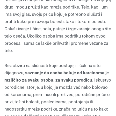
drugi mogu pružiti kao mreža podrške. Telo, kao i um
ima svoj glas, svoju priču koju je potrebno slušati i
pratiti kako pre razvoja bolesti, tako i tokom bolesti.
Osluškivanje tišine, bola, patnje i izgovaranje onoga što
telo oseća. Ukoliko osoba ima podršku tokom ovog
procesa i sama će lakše prihvatiti promene vezane za
telo.
Bez obzira na sličnosti koje postoje, ili čak na istu
dijagnozu,
saznanje da osoba boluje od karcinoma je
različito za svaku osobu, za svaku porodicu
. Iskustvo
porodične istorije, u kojoj je možda već neko bolovao
od karcinoma, preminuo ili preživeo, porodične priče o
brizi, težini bolesti, posledicama, postojanju ili
nedostatku mreže podrške, značajno utiču na to kako