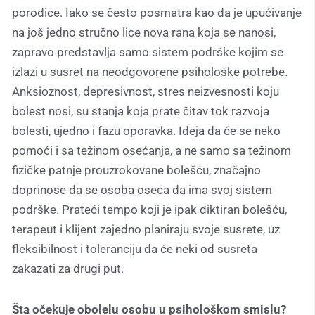
porodice. Iako se često posmatra kao da je upućivanje
na još jedno stručno lice nova rana koja se nanosi,
zapravo predstavlja samo sistem podrške kojim se
izlazi u susret na neodgovorene psihološke potrebe.
Anksioznost, depresivnost, stres neizvesnosti koju
bolest nosi, su stanja koja prate čitav tok razvoja
bolesti, ujedno i fazu oporavka. Ideja da će se neko
pomoći i sa težinom osećanja, a ne samo sa težinom
fizičke patnje prouzrokovane bolešću, značajno
doprinose da se osoba oseća da ima svoj sistem
podrške. Prateći tempo koji je ipak diktiran bolešću,
terapeut i klijent zajedno planiraju svoje susrete, uz
fleksibilnost i toleranciju da će neki od susreta
zakazati za drugi put.
Šta očekuje obolelu osobu u psihološkom smislu?