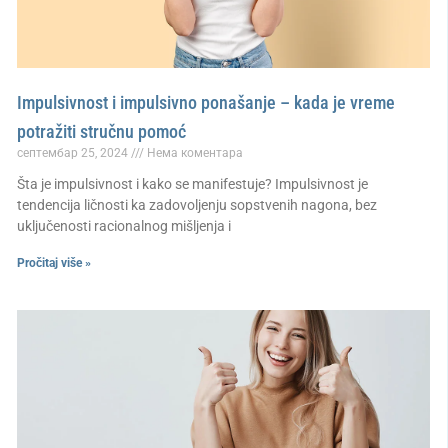
Impulsivnost i impulsivno ponašanje – kada je vreme
potražiti stručnu pomoć
септембар 25, 2024
Нема коментара
Šta je impulsivnost i kako se manifestuje? Impulsivnost je
tendencija ličnosti ka zadovoljenju sopstvenih nagona, bez
uključenosti racionalnog mišljenja i
Pročitaj više »