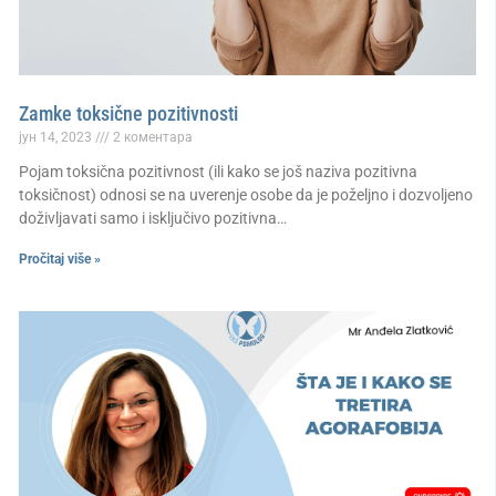
Zamke toksične pozitivnosti
јун 14, 2023
2 коментара
Pojam toksična pozitivnost (ili kako se još naziva pozitivna
toksičnost) odnosi se na uverenje osobe da je poželjno i dozvoljeno
doživljavati samo i isključivo pozitivna…
Pročitaj više »