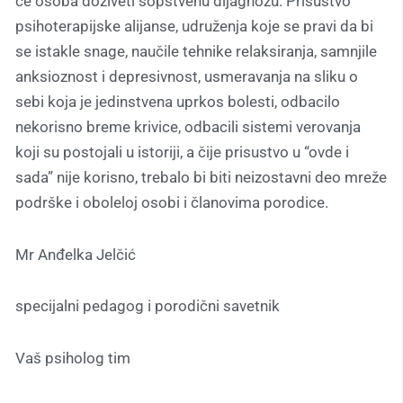
će osoba doživeti sopstvenu dijagnozu. Prisustvo
psihoterapijske alijanse, udruženja koje se pravi da bi
se istakle snage, naučile tehnike relaksiranja, samnjile
anksioznost i depresivnost, usmeravanja na sliku o
sebi koja je jedinstvena uprkos bolesti, odbacilo
nekorisno breme krivice, odbacili sistemi verovanja
koji su postojali u istoriji, a čije prisustvo u “ovde i
sada” nije korisno, trebalo bi biti neizostavni deo mreže
podrške i oboleloj osobi i članovima porodice.
Mr Anđelka Jelčić
specijalni pedagog i porodični savetnik
Vaš psiholog tim