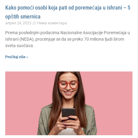
Kako pomoći osobi koja pati od poremećaja u ishrani – 5
opštih smernica
април 24, 2023
Нема коментара
Prema poslednjim podacima Nacionalne Asocijacije Poremećaja u
Ishrani (NEDA), procenjuje se da se preko 70 miliona ljudi širom
sveta suočava
Pročitaj više »