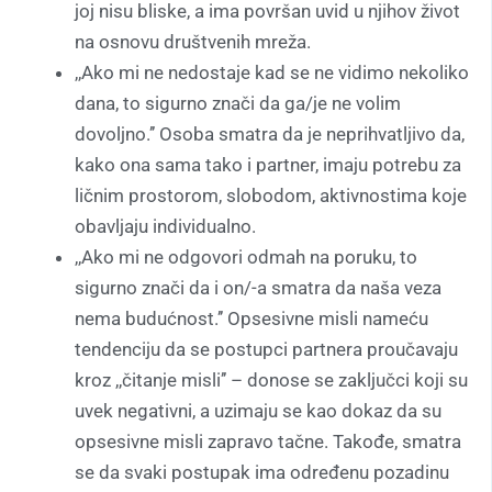
joj nisu bliske, a ima površan uvid u njihov život
na osnovu društvenih mreža.
,,Ako mi ne nedostaje kad se ne vidimo nekoliko
dana, to sigurno znači da ga/je ne volim
dovoljno.’’ Osoba smatra da je neprihvatljivo da,
kako ona sama tako i partner, imaju potrebu za
ličnim prostorom, slobodom, aktivnostima koje
obavljaju individualno.
,,Ako mi ne odgovori odmah na poruku, to
sigurno znači da i on/-a smatra da naša veza
nema budućnost.’’ Opsesivne misli nameću
tendenciju da se postupci partnera proučavaju
kroz ,,čitanje misli’’ – donose se zaključci koji su
uvek negativni, a uzimaju se kao dokaz da su
opsesivne misli zapravo tačne. Takođe, smatra
se da svaki postupak ima određenu pozadinu