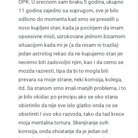
OPK. U srecnom sam braku 5 godina, ukupno
11 godina zajedno sa suprugom, sve je bilo
odlicno do momenta kad smo se preselili u
novo kupljeni stan, kada ja pocinjem da imam
opsesivne misli, uzrokovane jednom bizarnom
situacijom kada mi je (a da nisam ni trazila)
jedan astrolog rekao da ne kupujemo stan jer
necemo biti zadovoljni njim, kao I da cemo se
mozda razvesti, tipa da bi to mogla biti
prevara sa moje strane, neki komsija, kolega,
itd. Sa stanom smo imali manjih problema, i to
je bilo okidac po principu ako se oko stana
obistinilo da nije sve islo glatko onda ce se
obistiniti I ovo oko razvoda, tako da tad krece
moja mentalna tortura. Skenjiranje svih
komsija, onda shvatanje da je jedan od