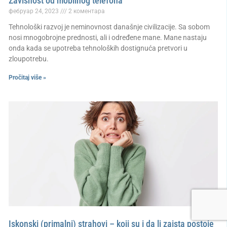
Zavisnost od mobilnog telefona
фебруар 24, 2023
2 коментара
Tehnološki razvoj je neminovnost današnje civilizacije. Sa sobom
nosi mnogobrojne prednosti, ali i određene mane. Mane nastaju
onda kada se upotreba tehnoloških dostignuća pretvori u
zloupotrebu.
Pročitaj više »
Iskonski (primalni) strahovi – koji su i da li zaista postoje