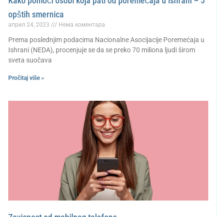
Kako pomoći osobi koja pati od poremećaja u ishrani – 5
opštih smernica
април 24, 2023
Нема коментара
Prema poslednjim podacima Nacionalne Asocijacije Poremećaja u
Ishrani (NEDA), procenjuje se da se preko 70 miliona ljudi širom
sveta suočava
Pročitaj više »