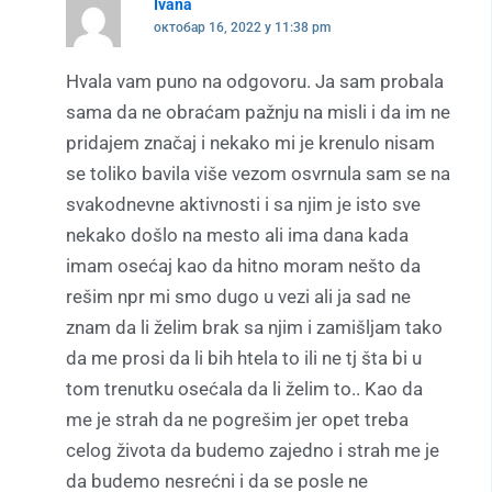
Ivana
октобар 16, 2022 у 11:38 pm
Hvala vam puno na odgovoru. Ja sam probala
sama da ne obraćam pažnju na misli i da im ne
pridajem značaj i nekako mi je krenulo nisam
se toliko bavila više vezom osvrnula sam se na
svakodnevne aktivnosti i sa njim je isto sve
nekako došlo na mesto ali ima dana kada
imam osećaj kao da hitno moram nešto da
rešim npr mi smo dugo u vezi ali ja sad ne
znam da li želim brak sa njim i zamišljam tako
da me prosi da li bih htela to ili ne tj šta bi u
tom trenutku osećala da li želim to.. Kao da
me je strah da ne pogrešim jer opet treba
celog života da budemo zajedno i strah me je
da budemo nesrećni i da se posle ne