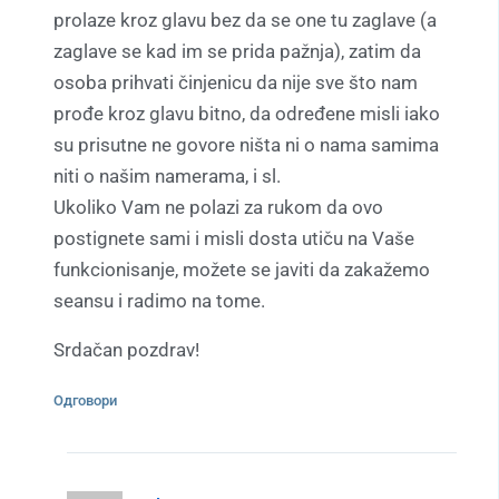
prolaze kroz glavu bez da se one tu zaglave (a
zaglave se kad im se prida pažnja), zatim da
osoba prihvati činjenicu da nije sve što nam
prođe kroz glavu bitno, da određene misli iako
su prisutne ne govore ništa ni o nama samima
niti o našim namerama, i sl.
Ukoliko Vam ne polazi za rukom da ovo
postignete sami i misli dosta utiču na Vaše
funkcionisanje, možete se javiti da zakažemo
seansu i radimo na tome.
Srdačan pozdrav!
Одговори