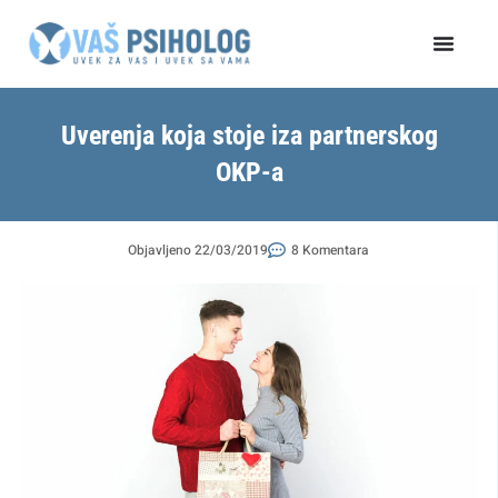
Пређи
на
садржај
Uverenja koja stoje iza partnerskog
OKP-a
Objavljeno
22/03/2019
8 Komentara