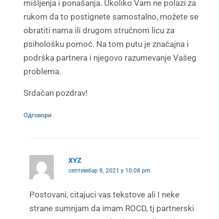
mišljenja i ponašanja. Ukoliko Vam ne polazi za
rukom da to postignete samostalno, možete se
obratiti nama ili drugom stručnom licu za
psihološku pomoć. Na tom putu je značajna i
podrška partnera i njegovo razumevanje Vašeg
problema.
Srdačan pozdrav!
Одговори
XYZ
септембар 8, 2021 у 10:08 pm
Postovani, citajuci vas tekstove ali I neke
strane sumnjam da imam ROCD, tj partnerski