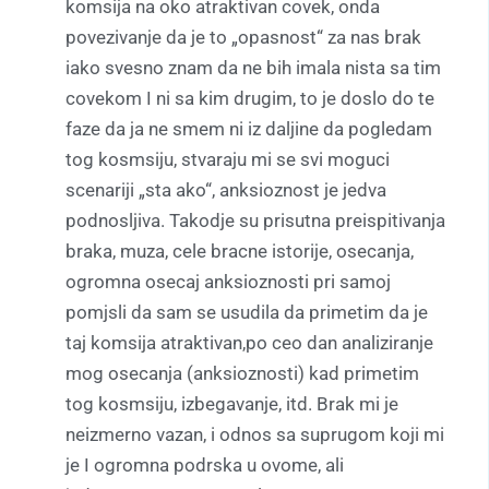
komsija na oko atraktivan covek, onda
povezivanje da je to „opasnost“ za nas brak
iako svesno znam da ne bih imala nista sa tim
covekom I ni sa kim drugim, to je doslo do te
faze da ja ne smem ni iz daljine da pogledam
tog kosmsiju, stvaraju mi se svi moguci
scenariji „sta ako“, anksioznost je jedva
podnosljiva. Takodje su prisutna preispitivanja
braka, muza, cele bracne istorije, osecanja,
ogromna osecaj anksioznosti pri samoj
pomjsli da sam se usudila da primetim da je
taj komsija atraktivan,po ceo dan analiziranje
mog osecanja (anksioznosti) kad primetim
tog kosmsiju, izbegavanje, itd. Brak mi je
neizmerno vazan, i odnos sa suprugom koji mi
je I ogromna podrska u ovome, ali