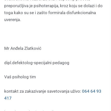
preporučljiva je psihoterapija, kroz koju se dolazi i do
toga kako su se i zašto formirala disfunkcionalna
uverenja.
Mr Anđela Zlatković
dipl.defektolog-specijalni pedagog
Vaš psiholog tim
kontakt za zakazivanje savetovanja uživo:
064 64 93
417