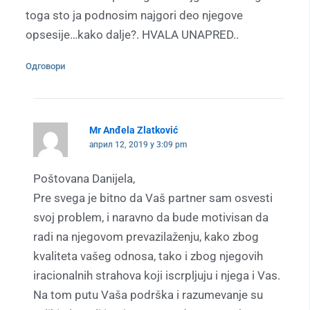
toga sto ja podnosim najgori deo njegove
opsesije…kako dalje?. HVALA UNAPRED..
Одговори
Mr Anđela Zlatković
април 12, 2019 у 3:09 pm
Poštovana Danijela,
Pre svega je bitno da Vaš partner sam osvesti
svoj problem, i naravno da bude motivisan da
radi na njegovom prevazilaženju, kako zbog
kvaliteta vašeg odnosa, tako i zbog njegovih
iracionalnih strahova koji iscrpljuju i njega i Vas.
Na tom putu Vaša podrška i razumevanje su