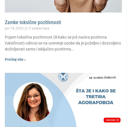
Zamke toksične pozitivnosti
јун 14, 2023
2 коментара
Pojam toksična pozitivnost (ili kako se još naziva pozitivna
toksičnost) odnosi se na uverenje osobe da je poželjno i dozvoljeno
doživljavati samo i isključivo pozitivna…
Pročitaj više »