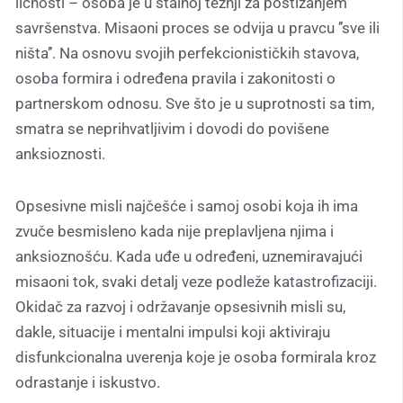
ličnosti – osoba je u stalnoj težnji za postizanjem
savršenstva. Misaoni proces se odvija u pravcu ’’sve ili
ništa’’. Na osnovu svojih perfekcionističkih stavova,
osoba formira i određena pravila i zakonitosti o
partnerskom odnosu. Sve što je u suprotnosti sa tim,
smatra se neprihvatljivim i dovodi do povišene
anksioznosti.
Opsesivne misli najčešće i samoj osobi koja ih ima
zvuče besmisleno kada nije preplavljena njima i
anksioznošću. Kada uđe u određeni, uznemiravajući
misaoni tok, svaki detalj veze podleže katastrofizaciji.
Okidač za razvoj i održavanje opsesivnih misli su,
dakle, situacije i mentalni impulsi koji aktiviraju
disfunkcionalna uverenja koje je osoba formirala kroz
odrastanje i iskustvo.