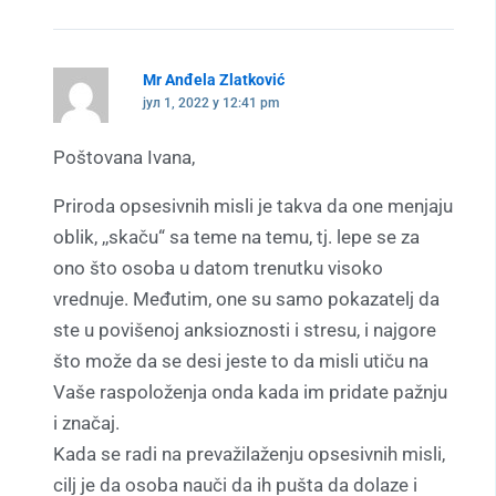
Mr Anđela Zlatković
јул 1, 2022 у 12:41 pm
Poštovana Ivana,
Priroda opsesivnih misli je takva da one menjaju
oblik, ,,skaču“ sa teme na temu, tj. lepe se za
ono što osoba u datom trenutku visoko
vrednuje. Međutim, one su samo pokazatelj da
ste u povišenoj anksioznosti i stresu, i najgore
što može da se desi jeste to da misli utiču na
Vaše raspoloženja onda kada im pridate pažnju
i značaj.
Kada se radi na prevažilaženju opsesivnih misli,
cilj je da osoba nauči da ih pušta da dolaze i