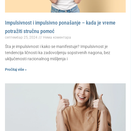
Impulsivnost i impulsivno ponašanje – kada je vreme
potražiti stručnu pomoć
септембар 25, 2024
Нема коментара
Šta je impulsivnost i kako se manifestuje? Impulsivnost je
tendencija ličnosti ka zadovoljenju sopstvenih nagona, bez
uključenosti racionalnog mišljenja i
Pročitaj više »