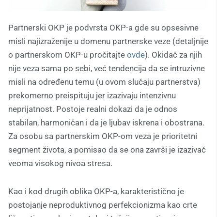
Partnerski OKP je podvrsta OKP-a gde su opsesivne
misli najizraženije u domenu partnerske veze
(detaljnije
o partnerskom OKP-u pročitajte
ovde
)
. Okidač za njih
nije veza sama po sebi, već tendencija da se intruzivne
misli na određenu temu (u ovom slučaju partnerstva)
prekomerno preispituju jer izazivaju intenzivnu
neprijatnost. Postoje realni dokazi da je odnos
stabilan, harmoničan i da je ljubav iskrena i obostrana.
Za osobu sa partnerskim OKP-om veza je prioritetni
segment života, a pomisao da se ona završi je izazivač
veoma visokog nivoa stresa.
Kao i kod drugih oblika OKP-a, karakteristično je
postojanje neproduktivnog perfekcionizma kao crte