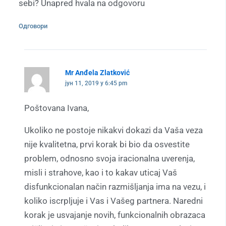
sebi? Unapred hvala na odgovoru
Одговори
Mr Anđela Zlatković
јун 11, 2019 у 6:45 pm
Poštovana Ivana,
Ukoliko ne postoje nikakvi dokazi da Vaša veza
nije kvalitetna, prvi korak bi bio da osvestite
problem, odnosno svoja iracionalna uverenja,
misli i strahove, kao i to kakav uticaj Vaš
disfunkcionalan način razmišljanja ima na vezu, i
koliko iscrpljuje i Vas i Vašeg partnera. Naredni
korak je usvajanje novih, funkcionalnih obrazaca