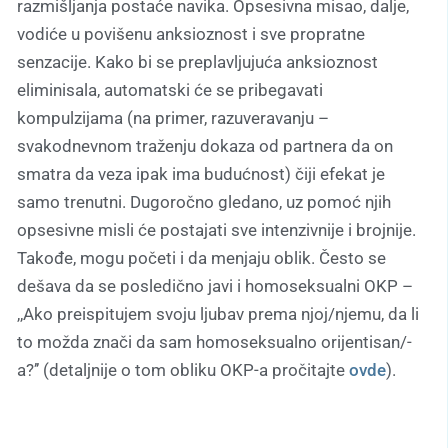
razmišljanja postaće navika. Opsesivna misao, dalje,
vodiće u povišenu anksioznost i sve propratne
senzacije. Kako bi se preplavljujuća anksioznost
eliminisala, automatski će se pribegavati
kompulzijama (na primer, razuveravanju –
svakodnevnom traženju dokaza od partnera da on
smatra da veza ipak ima budućnost) čiji efekat je
samo trenutni. Dugoročno gledano, uz pomoć njih
opsesivne misli će postajati sve intenzivnije i brojnije.
Takođe, mogu početi i da menjaju oblik. Često se
dešava da se posledično javi i homoseksualni OKP –
,,Ako preispitujem svoju ljubav prema njoj/njemu, da li
to možda znači da sam homoseksualno orijentisan/-
a?’’
(detaljnije o tom obliku OKP-a pročitajte
ovde
).