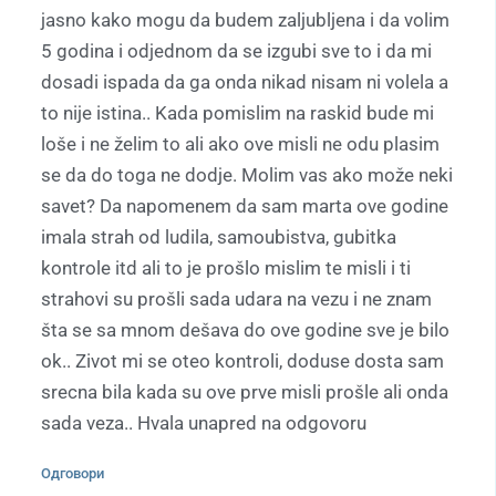
jasno kako mogu da budem zaljubljena i da volim
5 godina i odjednom da se izgubi sve to i da mi
dosadi ispada da ga onda nikad nisam ni volela a
to nije istina.. Kada pomislim na raskid bude mi
loše i ne želim to ali ako ove misli ne odu plasim
se da do toga ne dodje. Molim vas ako može neki
savet? Da napomenem da sam marta ove godine
imala strah od ludila, samoubistva, gubitka
kontrole itd ali to je prošlo mislim te misli i ti
strahovi su prošli sada udara na vezu i ne znam
šta se sa mnom dešava do ove godine sve je bilo
ok.. Zivot mi se oteo kontroli, doduse dosta sam
srecna bila kada su ove prve misli prošle ali onda
sada veza.. Hvala unapred na odgovoru
Одговори