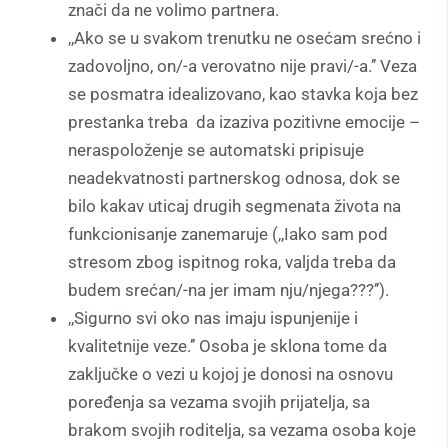
znači da ne volimo partnera.
,,Ako se u svakom trenutku ne osećam srećno i
zadovoljno, on/-a verovatno nije pravi/-a.’’ Veza
se posmatra idealizovano, kao stavka koja bez
prestanka treba da izaziva pozitivne emocije –
neraspoloženje se automatski pripisuje
neadekvatnosti partnerskog odnosa, dok se
bilo kakav uticaj drugih segmenata života na
funkcionisanje zanemaruje (,,Iako sam pod
stresom zbog ispitnog roka, valjda treba da
budem srećan/-na jer imam nju/njega???’’).
,,Sigurno svi oko nas imaju ispunjenije i
kvalitetnije veze.’’ Osoba je sklona tome da
zaključke o vezi u kojoj je donosi na osnovu
poređenja sa vezama svojih prijatelja, sa
brakom svojih roditelja, sa vezama osoba koje