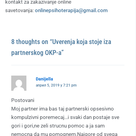
kontakt za zakazivanje online
savetovanja:
onlinepsihoterapija@gmail.com
8 thoughts on “Uverenja koja stoje iza
partnerskog OKP-a”
Danijella
април 5, 2019 у 7:21 pm
Postovani
Moj partner ima bas taj partnerski opsesivno
kompulzivni poremecaj…i svaki dan postaje sve
gori i gori,ne zeli strucnu pomoc a ja sam
nemocna da mu pomognem.Najgore od svega