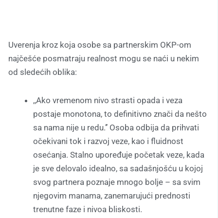
Uverenja kroz koja osobe sa partnerskim OKP-om
najčešće posmatraju realnost mogu se naći u nekim
od sledećih oblika:
,,Ako vremenom nivo strasti opada i veza
postaje monotona, to definitivno znači da nešto
sa nama nije u redu.’’ Osoba odbija da prihvati
očekivani tok i razvoj veze, kao i fluidnost
osećanja. Stalno upoređuje početak veze, kada
je sve delovalo idealno, sa sadašnjošću u kojoj
svog partnera poznaje mnogo bolje – sa svim
njegovim manama, zanemarujući prednosti
trenutne faze i nivoa bliskosti.