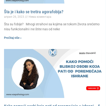
Šta je i kako se tretira agorafobija?
април 26, 2023
Нема коментара
Šta su fobije? Mnogi strahovi sa kojima se tokom života srećemo
nisu funkcionalni i ne štite nas od neke
Pročitaj više »