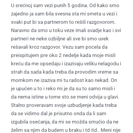
U srećnoj sam vezi punih 5 godina. Od kako smo
zajedno ja sam bila svesna sta mi smeta u vezi i
svaki put bi sa partnerom to rešili razgovorom.
Naravno da smo u toku veze imali svadje kao i svi
partneri ne neke ozbiljne ali sve bi smo uvek
rešavali kroz razgovor. Vezu sam pocela da
preispitujem pre oko 2 nedelje kada moje misli
kreću da me opsedaju i izazivaju veliku nelagodu i
strah da sada kada treba da provodim vreme sa
momkom ne izaziva mi tu radost kao nekad. On
je upućen u to i reko mi je da su to samo misli i
da nema istine u tome sto se meni odvija u glavi.
Stalno proveravam svoje uzbudjenje kada treba
da se vidimo dal je prisutno onda da li sam
izgubila osećanja, da mi se možda smučio da ne
želim sa njim da budem u braku i td itd.. Meni nije