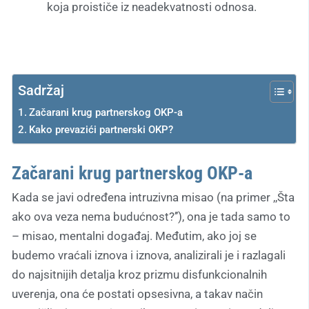
koja proističe iz neadekvatnosti odnosa.
Sadržaj
Začarani krug partnerskog OKP-a
Kako prevazići partnerski OKP?
Začarani krug partnerskog OKP-a
Kada se javi određena intruzivna misao (na primer ,,Šta
ako ova veza nema budućnost?’’), ona je tada samo to
– misao, mentalni događaj. Međutim, ako joj se
budemo vraćali iznova i iznova, analizirali je i razlagali
do najsitnijih detalja kroz prizmu disfunkcionalnih
uverenja, ona će postati opsesivna, a takav način