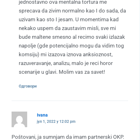
jednostavno ova mentalna tortura me
sprecava da zivim normalno kao I do sada, da
uzivam kao sto I jesam. U momentima kad
nekako uspem da zaustavim misli, sve mi
bude maltene smesno al recimo svaki izlazak
napolje (gde potencijalno mogu da vidim tog
komsiju) mi izazova iznova anksioznost,
razuveravanje, analizu, malo je reci horor
scenarije u glavi. Molim vas za savet!
Одговори
Ivana
јул 1, 2022 у 12:02 pm
Poštovani, ja sumnjam da imam partnerski OKP.