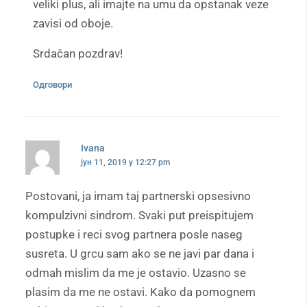
veliki plus, ali imajte na umu da opstanak veze
zavisi od oboje.
Srdačan pozdrav!
Одговори
Ivana
јун 11, 2019 у 12:27 pm
Postovani, ja imam taj partnerski opsesivno
kompulzivni sindrom. Svaki put preispitujem
postupke i reci svog partnera posle naseg
susreta. U grcu sam ako se ne javi par dana i
odmah mislim da me je ostavio. Uzasno se
plasim da me ne ostavi. Kako da pomognem