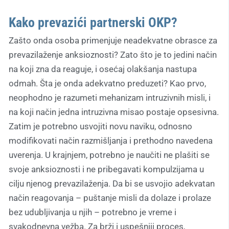
Kako prevazići partnerski OKP?
Zašto onda osoba primenjuje neadekvatne obrasce za
prevazilaženje anksioznosti? Zato što je to jedini način
na koji zna da reaguje, i osećaj olakšanja nastupa
odmah. Šta je onda adekvatno preduzeti? Kao prvo,
neophodno je razumeti mehanizam intruzivnih misli, i
na koji način jedna intruzivna misao postaje opsesivna.
Zatim je potrebno usvojiti novu naviku, odnosno
modifikovati način razmišljanja i prethodno navedena
uverenja. U krajnjem, potrebno je naučiti ne plašiti se
svoje anksioznosti i ne pribegavati kompulzijama u
cilju njenog prevazilaženja. Da bi se usvojio adekvatan
način reagovanja – puštanje misli da dolaze i prolaze
bez udubljivanja u njih – potrebno je vreme i
svakodnevna vežba. Za brži i uspešniji proces,