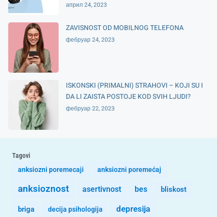
април 24, 2023
ZAVISNOST OD MOBILNOG TELEFONA
фебруар 24, 2023
ISKONSKI (PRIMALNI) STRAHOVI – KOJI SU I
DA LI ZAISTA POSTOJE KOD SVIH LJUDI?
фебруар 22, 2023
Tagovi
anksiozni poremecaji
anksiozni poremećaj
anksioznost
asertivnost
bes
bliskost
depresija
briga
decija psihologija