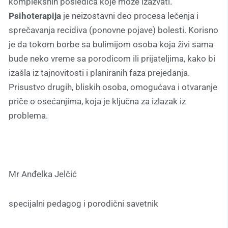
kompleksnih posledica koje može izazvati.
Psihoterapija
je neizostavni deo procesa lečenja i
sprečavanja recidiva (ponovne pojave) bolesti. Korisno
je da tokom borbe sa bulimijom osoba koja živi sama
bude neko vreme sa porodicom ili prijateljima, kako bi
izašla iz tajnovitosti i planiranih faza prejedanja.
Prisustvo drugih, bliskih osoba, omogućava i otvaranje
priče o osećanjima, koja je ključna za izlazak iz
problema.
Mr Anđelka Jelčić
specijalni pedagog i porodični savetnik