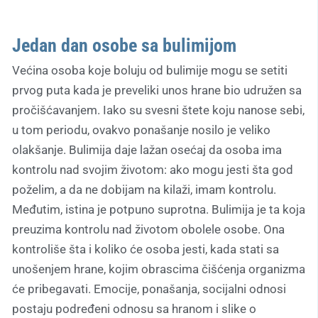
Jedan dan osobe sa bulimijom
Većina osoba koje boluju od bulimije mogu se setiti
prvog puta kada je preveliki unos hrane bio udružen sa
pročišćavanjem. Iako su svesni štete koju nanose sebi,
u tom periodu, ovakvo ponašanje nosilo je veliko
olakšanje. Bulimija daje lažan osećaj da osoba ima
kontrolu nad svojim životom: ako mogu jesti šta god
poželim, a da ne dobijam na kilaži, imam kontrolu.
Međutim, istina je potpuno suprotna. Bulimija je ta koja
preuzima kontrolu nad životom obolele osobe. Ona
kontroliše šta i koliko će osoba jesti, kada stati sa
unošenjem hrane, kojim obrascima čišćenja organizma
će pribegavati. Emocije, ponašanja, socijalni odnosi
postaju podređeni odnosu sa hranom i slike o