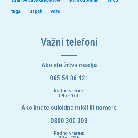
strah od gubitka kontrole
strah od straha
tuga
Uspeh
veza
Važni telefoni
Ako ste žrtva nasilja
065 54 86 421
Radno vreme:
09h - 16h
Ako imate suicidne misli ili namere
0800 300 303
Radno vreme: