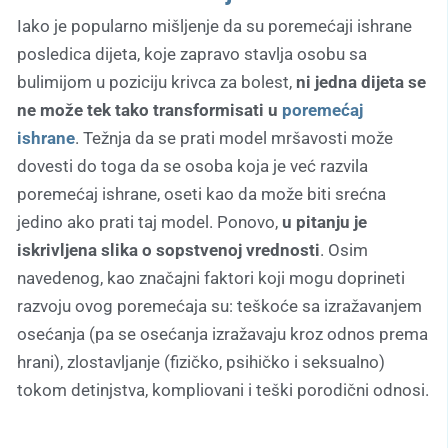
Iako je popularno mišljenje da su poremećaji ishrane
posledica dijeta, koje zapravo stavlja osobu sa
bulimijom u poziciju krivca za bolest,
ni jedna dijeta se
ne može tek tako transformisati u
poremećaj
ishrane
.
Težnja da se prati model mršavosti može
dovesti do toga da se osoba koja je već razvila
poremećaj ishrane, oseti kao da može biti srećna
jedino ako prati taj model. Ponovo,
u pitanju je
iskrivljena slika o sopstvenoj vrednosti
. Osim
navedenog, kao značajni faktori koji mogu doprineti
razvoju ovog poremećaja su: teškoće sa izražavanjem
osećanja (pa se osećanja izražavaju kroz odnos prema
hrani), zlostavljanje (fizičko, psihičko i seksualno)
tokom detinjstva, kompliovani i teški porodični odnosi.