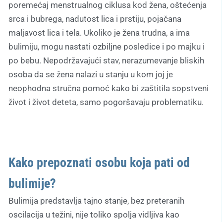
poremećaj menstrualnog ciklusa kod žena, oštećenja
srca i bubrega, nadutost lica i prstiju, pojačana
maljavost lica i tela. Ukoliko je žena trudna, a ima
bulimiju, mogu nastati ozbiljne posledice i po majku i
po bebu. Nepodržavajući stav, nerazumevanje bliskih
osoba da se žena nalazi u stanju u kom joj je
neophodna stručna pomoć kako bi zaštitila sopstveni
život i život deteta, samo pogoršavaju problematiku.
Kako prepoznati osobu koja pati od
bulimije?
Bulimija predstavlja tajno stanje, bez preteranih
oscilacija u težini, nije toliko spolja vidljiva kao