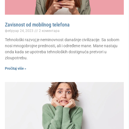
Zavisnost od mobilnog telefona
фебруар 24, 2023
2 коментара
Tehnološki razvoj je neminovnost današnje civilizacije. Sa sobom
nosi mnogobrojne prednosti, ali i određene mane. Mane nastaju
onda kada se upotreba tehnoloških dostignuća pretvori u
zloupotrebu.
Pročitaj više »