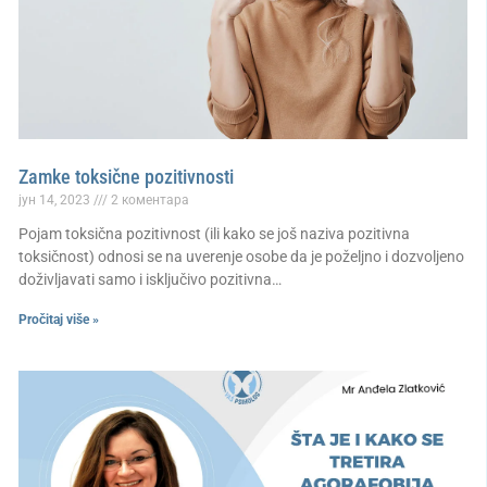
Zamke toksične pozitivnosti
јун 14, 2023
2 коментара
Pojam toksična pozitivnost (ili kako se još naziva pozitivna
toksičnost) odnosi se na uverenje osobe da je poželjno i dozvoljeno
doživljavati samo i isključivo pozitivna…
Pročitaj više »