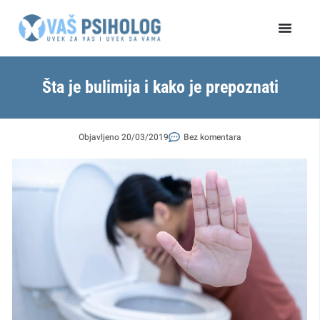
Пређи
на
садржај
Šta je bulimija i kako je prepoznati
Objavljeno
20/03/2019
Bez komentara