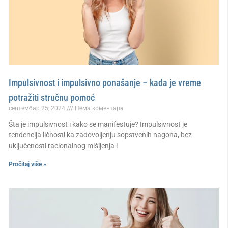
Impulsivnost i impulsivno ponašanje – kada je vreme
potražiti stručnu pomoć
септембар 25, 2024
Нема коментара
Šta je impulsivnost i kako se manifestuje? Impulsivnost je
tendencija ličnosti ka zadovoljenju sopstvenih nagona, bez
uključenosti racionalnog mišljenja i
Pročitaj više »