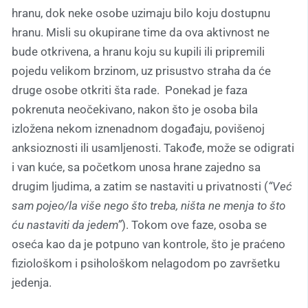
hranu, dok neke osobe uzimaju bilo koju dostupnu
hranu. Misli su okupirane time da ova aktivnost ne
bude otkrivena, a hranu koju su kupili ili pripremili
pojedu velikom brzinom, uz prisustvo straha da će
druge osobe otkriti šta rade. Ponekad je faza
pokrenuta neočekivano, nakon što je osoba bila
izložena nekom iznenadnom događaju, povišenoj
anksioznosti ili usamljenosti. Takođe, može se odigrati
i van kuće, sa početkom unosa hrane zajedno sa
drugim ljudima, a zatim se nastaviti u privatnosti (
“Već
sam pojeo/la više nego što treba, ništa ne menja to što
ću nastaviti da jedem”
). Tokom ove faze, osoba se
oseća kao da je potpuno van kontrole, što je praćeno
fiziološkom i psihološkom nelagodom po završetku
jedenja.