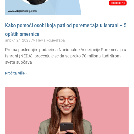
Kako pomoći osobi koja pati od poremećaja u ishrani – 5
opštih smernica
април 24, 2023
Нема коментара
Prema poslednjim podacima Nacionalne Asocijacije Poremećaja u
Ishrani (NEDA), procenjuje se da se preko 70 miliona ljudi širom
sveta suočava
Pročitaj više »