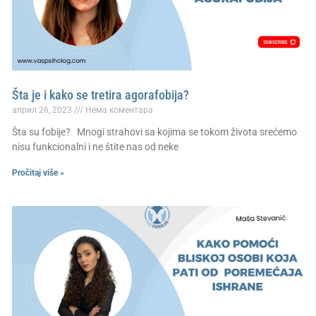
Šta je i kako se tretira agorafobija?
април 26, 2023
Нема коментара
Šta su fobije? Mnogi strahovi sa kojima se tokom života srećemo
nisu funkcionalni i ne štite nas od neke
Pročitaj više »