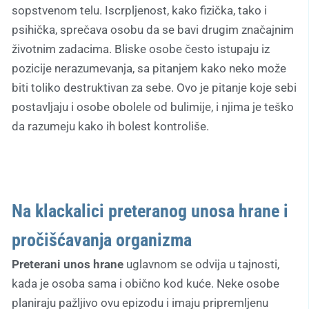
sopstvenom telu. Iscrpljenost, kako fizička, tako i
psihička, sprečava osobu da se bavi drugim značajnim
životnim zadacima. Bliske osobe često istupaju iz
pozicije nerazumevanja, sa pitanjem kako neko može
biti toliko destruktivan za sebe. Ovo je pitanje koje sebi
postavljaju i osobe obolele od bulimije, i njima je teško
da razumeju kako ih bolest kontroliše.
Na klackalici preteranog unosa hrane i
pročišćavanja organizma
Preterani unos hrane
uglavnom se odvija u tajnosti,
kada je osoba sama i obično kod kuće. Neke osobe
planiraju pažljivo ovu epizodu i imaju pripremljenu