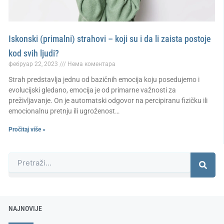
Iskonski (primalni) strahovi – koji su i da li zaista postoje
kod svih ljudi?
фебруар 22, 2023
Нема коментара
Strah predstavlja jednu od bazičnih emocija koju posedujemo i
evolucijski gledano, emocija je od primarne važnosti za
preživljavanje. On je automatski odgovor na percipiranu fizičku ili
emocionalnu pretnju ili ugroženost…
Pročitaj više »
Претрага
NAJNOVIJE