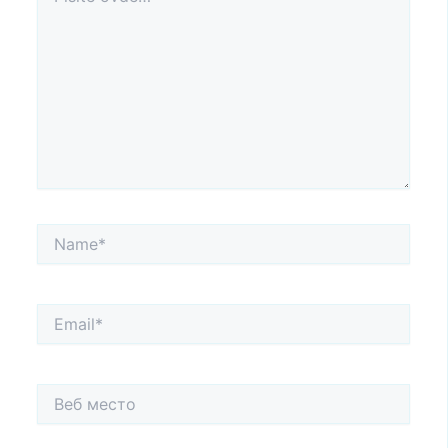
ovde…
Name*
Email*
Веб
место