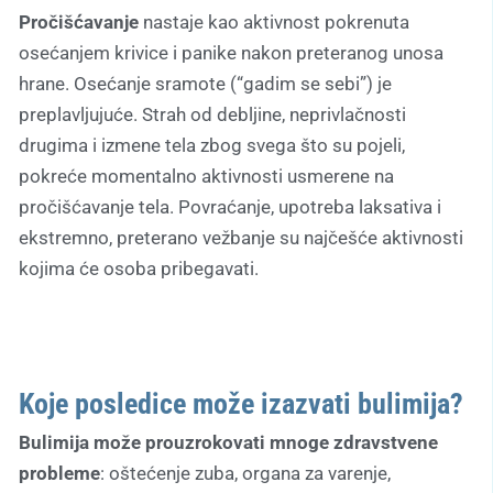
Pročišćavanje
nastaje kao aktivnost pokrenuta
osećanjem krivice i panike nakon preteranog unosa
hrane. Osećanje sramote (“gadim se sebi”) je
preplavljujuće. Strah od debljine, neprivlačnosti
drugima i izmene tela zbog svega što su pojeli,
pokreće momentalno aktivnosti usmerene na
pročišćavanje tela. Povraćanje, upotreba laksativa i
ekstremno, preterano vežbanje su najčešće aktivnosti
kojima će osoba pribegavati.
Koje posledice može izazvati bulimija?
Bulimija može prouzrokovati mnoge zdravstvene
probleme
: oštećenje zuba, organa za varenje,