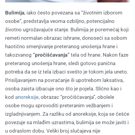
Bulimija
, iako često povezana sa “životnim izborom
osobe”, predstavlja veoma ozbiljno, potencijalno
životno ugrožavajuće stanje. Bulimija je poremećaj koji
remeti normalan obrazac ishrane, donoseći sa sobom
haotično smenjivanje preteranog unošenja hrane i
takozvanog
“pročišćavanja”
tela od hrane. Nakon faze
preteranog unošenja hrane, sledi gotovo panična
potreba da se iz tela izbaci svešto je tokom jela uneto.
Prisiljavanjem na povraćanje ili upotrebom laksativa,
osoba zaista izbacuje ono što je pojela. Slično kao i
kod
anoreksije
, obrazac “pročišćavanja”, obolele
osobe mogu sprovoditi preteranim vežbanjem i
izgladnjivanjem. Za razliku od anoreksije, koja se češće
povezuje sa mlađim uzrastima, bulimija se može javiti i
u odraslom dobu. Veliki broj slučajeva nije