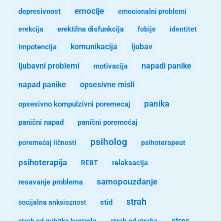
emocije
depresivnost
emocionalni problemi
erekcija
erektilna disfunkcija
fobije
identitet
komunikacija
ljubav
impotencija
ljubavni problemi
motivacija
napadi panike
opsesivne misli
napad panike
panika
opsesivno kompulzivni poremecaj
panični napad
panični poremećaj
psiholog
poremećaj ličnosti
psihoterapeut
psihoterapija
REBT
relaksacija
samopouzdanje
resavanje problema
strah
stid
socijalna anksioznost
stres