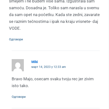
smejem i ne budem više sama. Izgustirala sam
samoću. Dosadna je. Toliko sam narasla u svemu
da sam opet na početku. Kada ste zedni, zavarate
se raznim tečnostima i ipak na kraju vrisnete- daj
VODE.
Одговори
Miki
март 14, 2023 у 12:33 am
Bravo Majo, osecam svaku tvoju rec jer zivim
isto tako.
Одговори