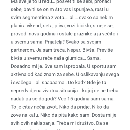
Ma sve je to u redu… posvetiti se sebi, pronaći
sebe, baviti se onim što vas ispunjava, rasti u
svim segmentima zivota…. ali… svako sa nekim
planira vikend, seta, pliva, vozi biciklu, smeje se,
provodi novu godinu i ostale praznike a ja večito i
u svemu sama. Prijatelji? Svako sa svojim
partnerom. Ja sam treća. Nepar. Bivša. Previše
bivša u svemu reče naša glumica… Sama.
Dosadno mi je. Sve sam isprobala. U sportu sam
aktivna od kad znam za sebe. U oslikavanju svega
i svačega… ali saaaaama . Do kad? Gde je ta
nepredvidjena zivotna situacija… kojoj se ne treba
nadati pa se dogodi? Vec 15 godina sam sama.
To je citav nečiji zivot. Niko da pridje. Niko da
zove na kafu. Niko da pita kako sam. Dosta mi je
svih ovih naklapanja. Treba mi društvo. Da se