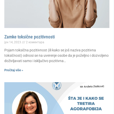
Zamke toksične pozitivnosti
јун 14, 2023
2 коментара
Pojam toksična pozitivnost (ili kako se još naziva pozitivna
toksičnost) odnosi se na uverenje osobe da je poželjno i dozvoljeno
doživljavati samo i isključivo pozitivna…
Pročitaj više »