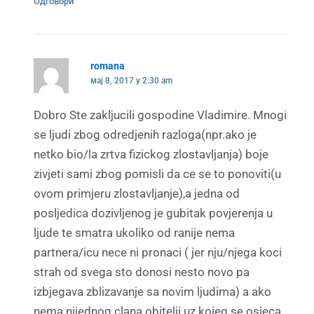
Одговори
romana
мај 8, 2017 у 2:30 am
Dobro Ste zakljucili gospodine Vladimire. Mnogi
se ljudi zbog odredjenih razloga(npr.ako je
netko bio/la zrtva fizickog zlostavljanja) boje
zivjeti sami zbog pomisli da ce se to ponoviti(u
ovom primjeru zlostavljanje),a jedna od
posljedica dozivljenog je gubitak povjerenja u
ljude te smatra ukoliko od ranije nema
partnera/icu nece ni pronaci ( jer nju/njega koci
strah od svega sto donosi nesto novo pa
izbjegava zblizavanje sa novim ljudima) a ako
nema nijednog clana obitelji uz kojeg se osjeca