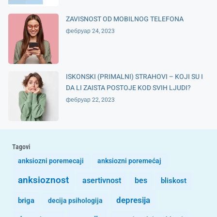
ZAVISNOST OD MOBILNOG TELEFONA
фебруар 24, 2023
ISKONSKI (PRIMALNI) STRAHOVI – KOJI SU I
DA LI ZAISTA POSTOJE KOD SVIH LJUDI?
фебруар 22, 2023
Tagovi
anksiozni poremecaji
anksiozni poremećaj
anksioznost
asertivnost
bes
bliskost
depresija
briga
decija psihologija