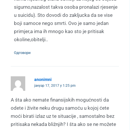
sigurno,nazalost takva osoba pronalazi rjesenje
u suicidu). Sto dovodi do zakljucka da se vise
boji samoce nego smrti. Ovo je samo jedan
primjer,a ima ih mnogo kao sto je pritisak
okoline,obitelji..
Одговори
anonimni
јануар 17, 2017 у 1:25 pm
A šta ako nemate finansijskih mogućnosti da
odete i živite neku drugu samoću u kojoj ćete
moći birati izlaz uz te situacije , samostalno bez
pritisaka nekada bližnjih? I šta ako se ne možete