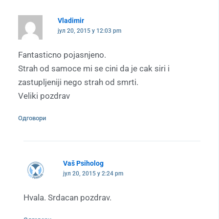
Vladimir
јул 20, 2015 у 12:03 pm
Fantasticno pojasnjeno.
Strah od samoce mi se cini da je cak siri i
zastupljeniji nego strah od smrti.
Veliki pozdrav
Одговори
Vaš Psiholog
јул 20, 2015 у 2:24 pm
Hvala. Srdacan pozdrav.