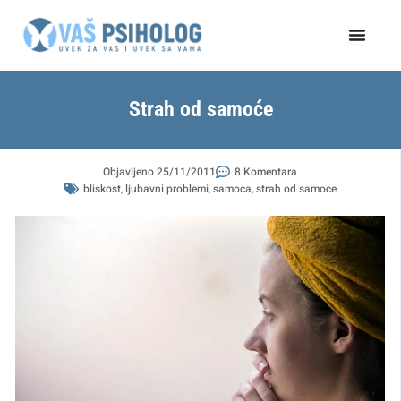
Пређи
на
садржај
Strah od samoće
Objavljeno
25/11/2011
8 Komentara
bliskost
,
ljubavni problemi
,
samoca
,
strah od samoce