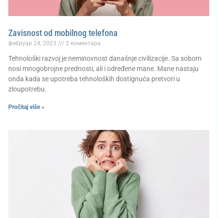
Zavisnost od mobilnog telefona
фебруар 24, 2023
2 коментара
Tehnološki razvoj je neminovnost današnje civilizacije. Sa sobom
nosi mnogobrojne prednosti, ali i određene mane. Mane nastaju
onda kada se upotreba tehnoloških dostignuća pretvori u
zloupotrebu.
Pročitaj više »