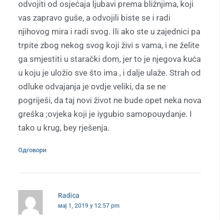
odvojiti od osjećaja ljubavi prema bližnjima, koji
vas zapravo guše, a odvojili biste se i radi
njihovog mira i radi svog. Ili ako ste u zajednici pa
trpite zbog nekog svog koji živi s vama, i ne želite
ga smjestiti u starački dom, jer to je njegova kuća
u koju je uložio sve što ima , i dalje ulaže. Strah od
odluke odvajanja je ovdje veliki, da se ne
pogriješi, da taj novi život ne bude opet neka nova
greška ;ovjeka koji je iygubio samopouydanje. I
tako u krug, bey rješenja.
Одговори
Radica
мај 1, 2019 у 12:57 pm