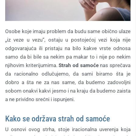
Osobe koje imaju problem da budu same obično ulaze
„iz veze u vezu“, ostaju u postojećoj vezi koja nije
odgovarajuća ili pristaju na bilo kakve vrste odnosa
samo da bi bile sa nekim pa makar to i nije po nekim
njihovim kriterijumima.
Strah od samoće
nas sprečava
da racionalno odlučujemo, da sami biramo šta je
dobro a šta ne za nas same, da budemo zadovoljni
sobom onakvi kakvi jesmo i na kraju da budemo zaista
a ne prividno srećni i ispunjeni.
Kako se održava strah od samoće
U osnovi ovog strha, stoje iracionalna uverenja koja