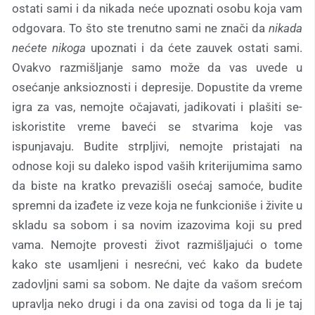
ostati sami i da nikada neće upoznati osobu koja vam
odgovara. To što ste trenutno sami ne znači da
nikada
nećete nikoga
upoznati i da ćete zauvek ostati sami.
Ovakvo razmišljanje samo može da vas uvede u
osećanje anksioznosti i depresije. Dopustite da vreme
igra za vas, nemojte očajavati, jadikovati i plašiti se-
iskoristite vreme baveći se stvarima koje vas
ispunjavaju. Budite strpljivi, nemojte pristajati na
odnose koji su daleko ispod vaših kriterijumima samo
da biste na kratko prevazišli osećaj samoće, budite
spremni da izađete iz veze koja ne funkcioniše i živite u
skladu sa sobom i sa novim izazovima koji su pred
vama. Nemojte provesti život razmišljajući o tome
kako ste usamljeni i nesrećni, već kako da budete
zadovljni sami sa sobom. Ne dajte da vašom srećom
upravlja neko drugi i da ona zavisi od toga da li je taj