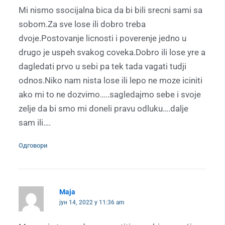
Mi nismo ssocijalna bica da bi bili srecni sami sa
sobom.Za sve lose ili dobro treba
dvoje.Postovanje licnosti i poverenje jedno u
drugo je uspeh svakog coveka.Dobro ili lose yre a
dagledati prvo u sebi pa tek tada vagati tudji
odnos.Niko nam nista lose ili lepo ne moze iciniti
ako mi to ne dozvimo…..sagledajmo sebe i svoje
zelje da bi smo mi doneli pravu odluku….dalje
sam ili….
Одговори
Maja
јун 14, 2022 у 11:36 am