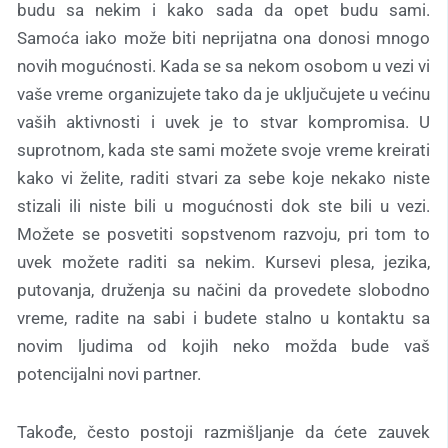
budu sa nekim i kako sada da opet budu sami.
Samoća iako može biti neprijatna ona donosi mnogo
novih mogućnosti. Kada se sa nekom osobom u vezi vi
vaše vreme organizujete tako da je uključujete u većinu
vaših aktivnosti i uvek je to stvar kompromisa. U
suprotnom, kada ste sami možete svoje vreme kreirati
kako vi želite, raditi stvari za sebe koje nekako niste
stizali ili niste bili u mogućnosti dok ste bili u vezi.
Možete se posvetiti sopstvenom razvoju, pri tom to
uvek možete raditi sa nekim. Kursevi plesa, jezika,
putovanja, druženja su načini da provedete slobodno
vreme, radite na sabi i budete stalno u kontaktu sa
novim ljudima od kojih neko možda bude vaš
potencijalni novi partner.
Takođe, često postoji razmišljanje da ćete zauvek