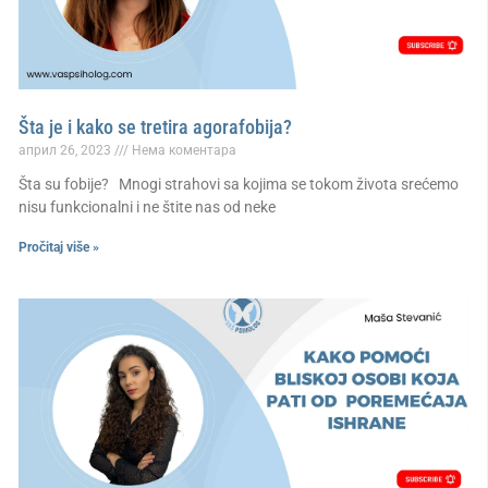
Šta je i kako se tretira agorafobija?
април 26, 2023
Нема коментара
Šta su fobije? Mnogi strahovi sa kojima se tokom života srećemo
nisu funkcionalni i ne štite nas od neke
Pročitaj više »