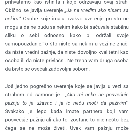
prihvatamo kao istinita i koje održavaju ovaj strah.
Obično se javlja uverenje
„Ja ne vredim ako nisam sa
nekim.“
Osobe koje imaju ovakvo uverenje prosto ne
mogu a da ne budu sa nekim kako bi sačuvale stabilnu
sliku o sebi odnosno kako bi održali svoje
samopouzdanje.To što niste sa nekim u vezi ne znači
da niste vredni pažnje, da niste dovoljno kvalitetni kao
osoba ili da niste privlačni. Ne treba vam druga osoba
da biste se osećali zadovoljni sobom.
Još jedno pogrešno uverenje koje se javlja u vezi sa
strahom od samoće je „
Ako mi neko ne posvećuje
pažnju to je užasno i ja to neću moći da peživim“
.
Svakako je lepo kada imate partnera koji vam
posvećuje pažnju ali ako to izostane to nije nešto bez
čega se ne može živeti. Uvek vam pažnju može