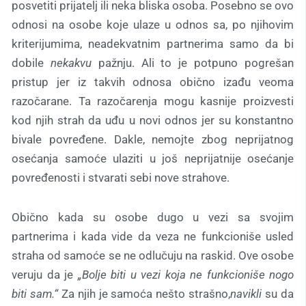
posvetiti prijatelj ili neka bliska osoba. Posebno se ovo
odnosi na osobe koje ulaze u odnos sa, po njihovim
kriterijumima, neadekvatnim partnerima samo da bi
dobile
nekakvu
pažnju. Ali to je potpuno pogrešan
pristup jer iz takvih odnosa obično izađu veoma
razočarane. Ta razočarenja mogu kasnije proizvesti
kod njih strah da uđu u novi odnos jer su konstantno
bivale povređene. Dakle, nemojte zbog neprijatnog
osećanja samoće ulaziti u još neprijatnije osećanje
povređenosti i stvarati sebi nove strahove.
Obično kada su osobe dugo u vezi sa svojim
partnerima i kada vide da veza ne funkcioniše usled
straha od samoće se ne odlučuju na raskid. Ove osobe
veruju da je
„Bolje biti u vezi koja ne funkcioniše nogo
biti sam.“
Za njih je samoća nešto strašno,
navikli
su da