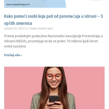
Kako pomoći osobi koja pati od poremećaja u ishrani – 5
opštih smernica
април 24, 2023
Нема коментара
Prema poslednjim podacima Nacionalne Asocijacije Poremećaja u
Ishrani (NEDA), procenjuje se da se preko 70 miliona ljudi širom
sveta suočava
Pročitaj više »