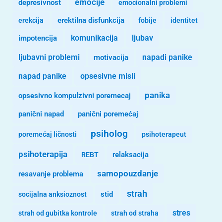
emocije
depresivnost
emocionalni problemi
erekcija
erektilna disfunkcija
fobije
identitet
komunikacija
ljubav
impotencija
ljubavni problemi
motivacija
napadi panike
opsesivne misli
napad panike
panika
opsesivno kompulzivni poremecaj
panični napad
panični poremećaj
psiholog
poremećaj ličnosti
psihoterapeut
psihoterapija
REBT
relaksacija
samopouzdanje
resavanje problema
strah
stid
socijalna anksioznost
stres
strah od gubitka kontrole
strah od straha