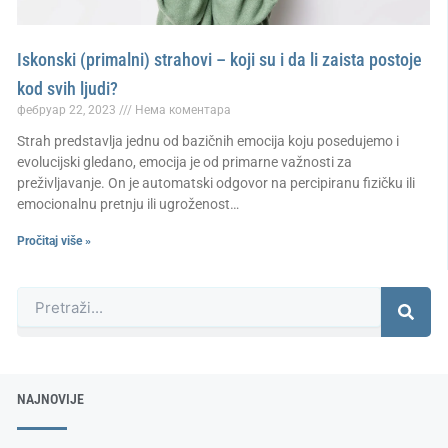
Iskonski (primalni) strahovi – koji su i da li zaista postoje
kod svih ljudi?
фебруар 22, 2023
Нема коментара
Strah predstavlja jednu od bazičnih emocija koju posedujemo i
evolucijski gledano, emocija je od primarne važnosti za
preživljavanje. On je automatski odgovor na percipiranu fizičku ili
emocionalnu pretnju ili ugroženost…
Pročitaj više »
Претрага
NAJNOVIJE