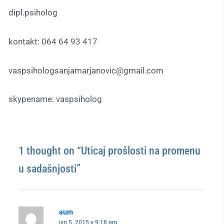
dipl.psiholog
kontakt: 064 64 93 417
vaspsihologsanjamarjanovic@gmail.com
skypename: vaspsiholog
1 thought on “Uticaj prošlosti na promenu
u sadašnjosti”
aum
јул 5, 2015 у 9:18 pm