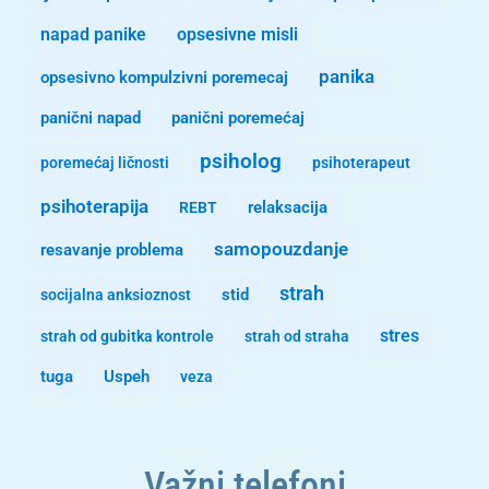
opsesivne misli
napad panike
panika
opsesivno kompulzivni poremecaj
panični napad
panični poremećaj
psiholog
poremećaj ličnosti
psihoterapeut
psihoterapija
REBT
relaksacija
samopouzdanje
resavanje problema
strah
stid
socijalna anksioznost
stres
strah od gubitka kontrole
strah od straha
tuga
Uspeh
veza
Važni telefoni