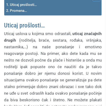
Uticaj prošlosti…
Promena…
Uticaj prošlosti…
Uticaj uslova u kojima smo odrastali,
uticaj značajnih
drugih
(roditelja, braće, sestara, rođaka, vršnjaka,
nastavnika,…) na naše ponašanje i emotivno
reagovanje postoji. Na primer, ako dete kada mu se
nešto ne dozvoli počne da plače i histeriše a onda mu
roditelji ipak popuste ono će naučiti da je takvo
ponašanje dobro jer njemu donosi korist. U novim
situacijama ovakvo ponašanje se generalizuje pa dete
stalno primenjuje dobro znani obrazac i sve tako dok
ne uđe u svet odraslih kada ovakvo ponašanje počinje
da biva beskorisno čak i štetno. Ne možete plakati