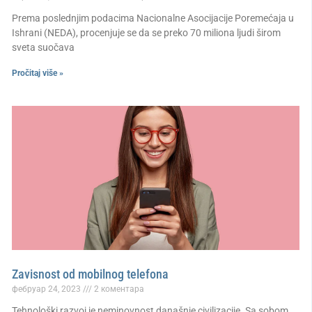
Prema poslednjim podacima Nacionalne Asocijacije Poremećaja u
Ishrani (NEDA), procenjuje se da se preko 70 miliona ljudi širom
sveta suočava
Pročitaj više »
Zavisnost od mobilnog telefona
фебруар 24, 2023
2 коментара
Tehnološki razvoj je neminovnost današnje civilizacije. Sa sobom