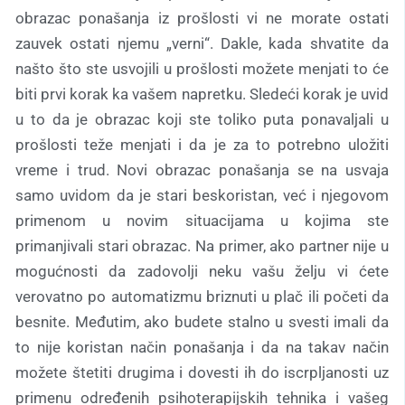
obrazac ponašanja iz prošlosti vi ne morate ostati
zauvek ostati njemu „verni“. Dakle, kada shvatite da
našto što ste usvojili u prošlosti možete menjati to će
biti prvi korak ka vašem napretku. Sledeći korak je uvid
u to da je obrazac koji ste toliko puta ponavaljali u
prošlosti teže menjati i da je za to potrebno uložiti
vreme i trud. Novi obrazac ponašanja se na usvaja
samo uvidom da je stari beskoristan, već i njegovom
primenom u novim situacijama u kojima ste
primanjivali stari obrazac. Na primer, ako partner nije u
mogućnosti da zadovolji neku vašu želju vi ćete
verovatno po automatizmu briznuti u plač ili početi da
besnite. Međutim, ako budete stalno u svesti imali da
to nije koristan način ponašanja i da na takav način
možete štetiti drugima i dovesti ih do iscrpljanosti uz
primenu određenih psihoterapijskih tehnika i vašeg