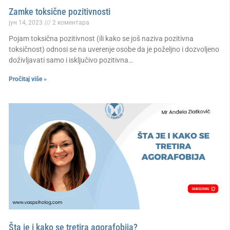
Zamke toksične pozitivnosti
јун 14, 2023
2 коментара
Pojam toksična pozitivnost (ili kako se još naziva pozitivna
toksičnost) odnosi se na uverenje osobe da je poželjno i dozvoljeno
doživljavati samo i isključivo pozitivna…
Pročitaj više »
Šta je i kako se tretira agorafobija?