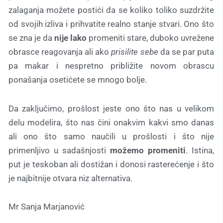
zalaganja možete postići da se koliko toliko suzdržite
od svojih izliva i prihvatite realno stanje stvari. Ono što
se zna je da
nije lako
promeniti stare, duboko uvrežene
obrasce reagovanja ali ako
prisilite
sebe
da se par puta
pa makar i nespretno približite novom obrascu
ponašanja osetićete se mnogo bolje.
Da zaključimo, prošlost jeste ono što nas u velikom
delu modelira, što nas čini onakvim kakvi smo danas
ali ono što samo naučili u prošlosti i što nije
primenljivo u sadašnjosti
možemo promeniti
. Istina,
put je teskoban ali dostižan i donosi rasterećenje i što
je najbitnije otvara niz alternativa.
Mr Sanja Marjanović