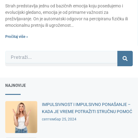
Strah predstavlja jednu od bazičnih emocija koju posedujemo i
evolucijski gledano, emocija je od primarne važnosti za
preživljavanje. On je automatski odgovor na percipiranu fizičku ili
emocionalnu pretnju ili ugroženost…
Pročitaj više »
Претрага
NAJNOVIJE
IMPULSIVNOST I IMPULSIVNO PONAŠANJE –
KADA JE VREME POTRAŽITI STRUČNU POMOĆ
септембар 25, 2024