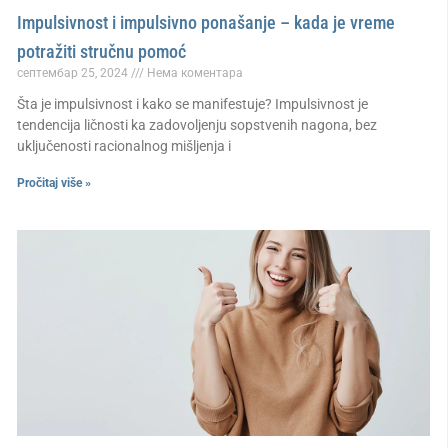
Impulsivnost i impulsivno ponašanje – kada je vreme
potražiti stručnu pomoć
септембар 25, 2024
Нема коментара
Šta je impulsivnost i kako se manifestuje? Impulsivnost je
tendencija ličnosti ka zadovoljenju sopstvenih nagona, bez
uključenosti racionalnog mišljenja i
Pročitaj više »