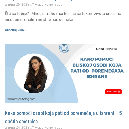
април 26, 2023
Нема коментара
Šta su fobije? Mnogi strahovi sa kojima se tokom života srećemo
nisu funkcionalni i ne štite nas od neke
Pročitaj više »
Kako pomoći osobi koja pati od poremećaja u ishrani – 5
opštih smernica
април 24, 2023
Нема коментара