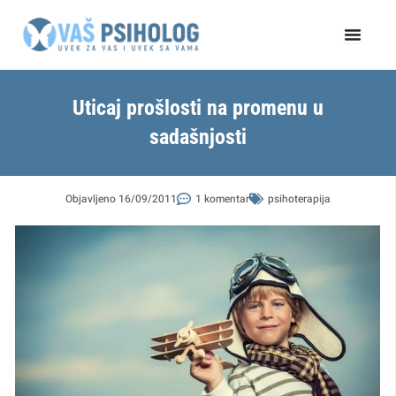
Пређи
на
садржај
Uticaj prošlosti na promenu u
sadašnjosti
Objavljeno
16/09/2011
1 komentar
psihoterapija