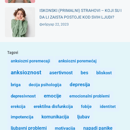
ISKONSKI (PRIMALNI) STRAHOVI – KOJI SU I
DA LI ZAISTA POSTOJE KOD SVIH LJUDI?
фебруар 22, 2023
Tagovi
anksiozni poremecaji
anksiozni poremećaj
anksioznost
asertivnost
bes
bliskost
depresija
briga
decija psihologija
emocije
depresivnost
emocionalni problemi
erekcija
erektilna disfunkcija
fobije
identitet
komunikacija
ljubav
impotencija
ljubavni problemi
motivacija
napadi panike