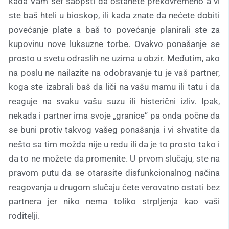
kada Vam šef saopšti da ostanete prekovremeno a vi
ste baš hteli u bioskop, ili kada znate da nećete dobiti
povećanje plate a baš to povećanje planirali ste za
kupovinu nove luksuzne torbe. Ovakvo ponašanje se
prosto u svetu odraslih ne uzima u obzir. Međutim, ako
na poslu ne nailazite na odobravanje tu je vaš partner,
koga ste izabrali baš da liči na vašu mamu ili tatu i da
reaguje na svaku vašu suzu ili histerični izliv. Ipak,
nekada i partner ima svoje „granice“ pa onda počne da
se buni protiv takvog vašeg ponašanja i vi shvatite da
nešto sa tim možda nije u redu ili da je to prosto tako i
da to ne možete da promenite. U prvom slučaju, ste na
pravom putu da se otarasite disfunkcionalnog načina
reagovanja u drugom slučaju ćete verovatno ostati bez
partnera jer niko nema toliko strpljenja kao vaši
roditelji.