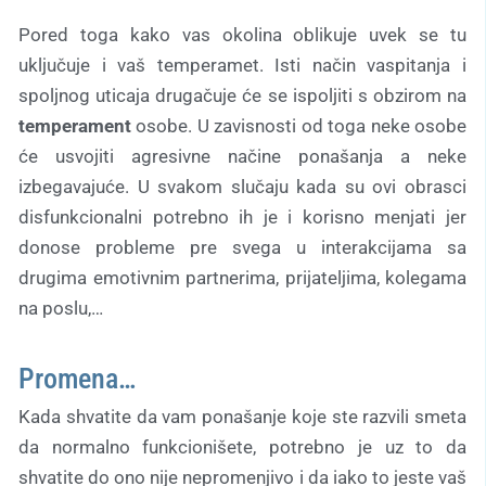
Pored toga kako vas okolina oblikuje uvek se tu
uključuje i vaš temperamet. Isti način vaspitanja i
spoljnog uticaja drugačuje će se ispoljiti s obzirom na
temperament
osobe. U zavisnosti od toga neke osobe
će usvojiti agresivne načine ponašanja a neke
izbegavajuće. U svakom slučaju kada su ovi obrasci
disfunkcionalni potrebno ih je i korisno menjati jer
donose probleme pre svega u interakcijama sa
drugima emotivnim partnerima, prijateljima, kolegama
na poslu,…
Promena…
Kada shvatite da vam ponašanje koje ste razvili smeta
da normalno funkcionišete, potrebno je uz to da
shvatite do ono nije nepromenjivo i da iako to jeste vaš