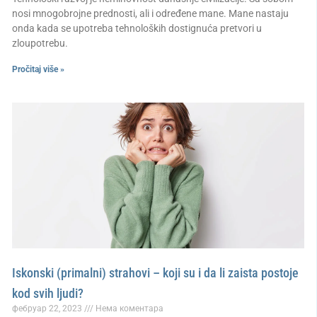
nosi mnogobrojne prednosti, ali i određene mane. Mane nastaju
onda kada se upotreba tehnoloških dostignuća pretvori u
zloupotrebu.
Pročitaj više »
Iskonski (primalni) strahovi – koji su i da li zaista postoje
kod svih ljudi?
фебруар 22, 2023
Нема коментара