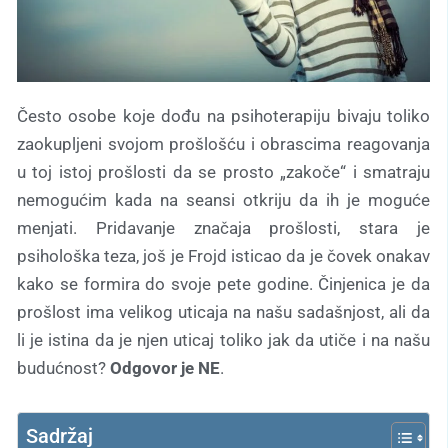
Često osobe koje dođu na psihoterapiju bivaju toliko
zaokupljeni svojom prošlošću i obrascima reagovanja
u toj istoj prošlosti da se prosto „zakoče“ i smatraju
nemogućim kada na seansi otkriju da ih je moguće
menjati. Pridavanje značaja prošlosti, stara je
psihološka teza, još je Frojd isticao da je čovek onakav
kako se formira do svoje pete godine. Činjenica je da
prošlost ima velikog uticaja na našu sadašnjost, ali da
li je istina da je njen uticaj toliko jak da utiče i na našu
budućnost?
Odgovor je NE
.
Sadržaj