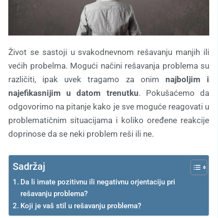
Život se sastoji u svakodnevnom rešavanju manjih ili
većih probelma. Mogući načini rešavanja problema su
različiti, ipak uvek tragamo za onim
najboljim i
najefikasnijim u datom trenutku
. Pokušaćemo da
odgovorimo na pitanje kako je sve moguće reagovati u
problematičnim situacijama i koliko oređene reakcije
doprinose da se neki problem reši ili ne.
Sadržaj
Da li imate pozitivnu ili negativnu orjentaciju pri
rešavanju problema?
Koji je vaš stil u rešavanju problema?