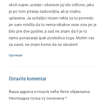
skoli super, ucenje i obaveze joj idu odlicno, jako
je po tom pitanju zadovoljna, ali je stalno
uplasena. Ja uciteljici nisam rekla za tu povredu
jer sam mislila da to nema nikakve veze vise jer je
bilo pre dve godine, a sad ne znam da li je to
njeno ponasanje ipak posledica toga. Molim vas
za savet, ne znam kome da se obratim!
Одговори
Ostavite komentar
Ваша адреса е-поште неће бити објављена.
Неопходна поља су означена
*