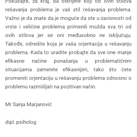
Pokušajte, za kraj, da otkrijete koji od ovih stilova
rešavanja problema je vaš stil rešavanja problema.
Važno je da znate da je moguće da ste u zavisnosti od
vrste i veličine problema primenili možda sva tri od
ovih stilova jer se oni međusobno ne isključuju.
Takođe, odredite koja je vaša orjentacija u rešavanju
problema. Kada to uradite probajte da sve one manje
efikasne načine ponašanja u problematičnim
situacijama zamenite efikasnijim, tako što ćete
promeniti orjentaciju u rešavanju problema odnosno o
problemu razmišljati na pozitivan način.
Mr Sanja Marjanović
dipl. psiholog