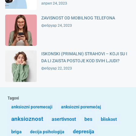
април 24, 2023
ZAVISNOST OD MOBILNOG TELEFONA
фебруар 24, 2023
ISKONSKI (PRIMALNI) STRAHOVI – KOJI SU I
DA LI ZAISTA POSTOJE KOD SVIH LJUDI?
фебруар 22, 2023
Tagovi
anksiozni poremecaji
anksiozni poremećaj
anksioznost
asertivnost
bes
bliskost
depresija
briga
decija psihologija