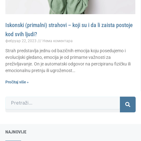
Iskonski (primalni) strahovi – koji su i da li zaista postoje
kod svih ljudi?
фебруар 22, 2023
Нема коментара
Strah predstavlja jednu od bazičnih emocija koju posedujemo i
evolucijski gledano, emocija je od primarne važnosti za
preživljavanje. On je automatski odgovor na percipiranu fizičku ili
emocionalnu pretnju ili ugroženost…
Pročitaj više »
Претрага
NAJNOVIJE