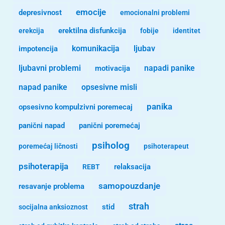
emocije
depresivnost
emocionalni problemi
erekcija
erektilna disfunkcija
fobije
identitet
komunikacija
ljubav
impotencija
ljubavni problemi
motivacija
napadi panike
opsesivne misli
napad panike
panika
opsesivno kompulzivni poremecaj
panični napad
panični poremećaj
psiholog
poremećaj ličnosti
psihoterapeut
psihoterapija
REBT
relaksacija
samopouzdanje
resavanje problema
strah
stid
socijalna anksioznost