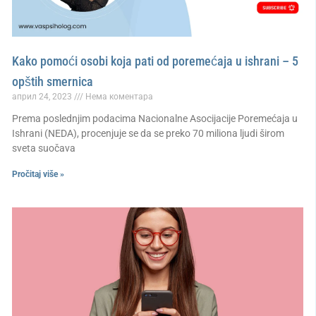
Kako pomoći osobi koja pati od poremećaja u ishrani – 5
opštih smernica
април 24, 2023
Нема коментара
Prema poslednjim podacima Nacionalne Asocijacije Poremećaja u
Ishrani (NEDA), procenjuje se da se preko 70 miliona ljudi širom
sveta suočava
Pročitaj više »