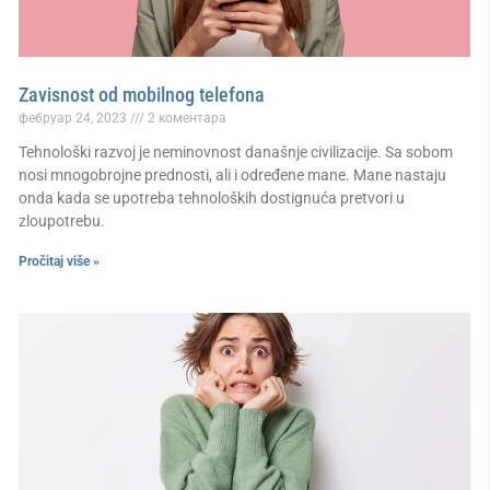
Zavisnost od mobilnog telefona
фебруар 24, 2023
2 коментара
Tehnološki razvoj je neminovnost današnje civilizacije. Sa sobom
nosi mnogobrojne prednosti, ali i određene mane. Mane nastaju
onda kada se upotreba tehnoloških dostignuća pretvori u
zloupotrebu.
Pročitaj više »