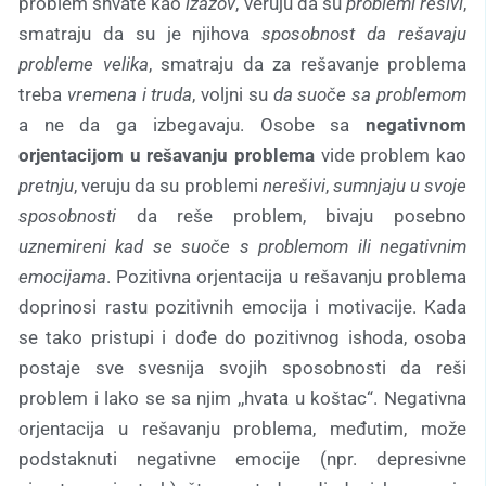
problem shvate kao
izazov
, veruju da su
problemi rešivi
,
smatraju da su je njihova
sposobnost da rešavaju
probleme velika
, smatraju da za rešavanje problema
treba
vremena i truda
, voljni su
da suoče sa problemom
a ne da ga izbegavaju. Osobe sa
negativnom
orjentacijom u rešavanju problema
vide problem kao
pretnju
, veruju da su problemi
nerešivi
,
sumnjaju u svoje
sposobnosti
da reše problem, bivaju posebno
uznemireni kad se suoče s problemom ili negativnim
emocijama
. Pozitivna orjentacija u rešavanju problema
doprinosi rastu pozitivnih emocija i motivacije. Kada
se tako pristupi i dođe do pozitivnog ishoda, osoba
postaje sve svesnija svojih sposobnosti da reši
problem i lako se sa njim ,,hvata u koštac“. Negativna
orjentacija u rešavanju problema, međutim, može
podstaknuti negativne emocije (npr. depresivne