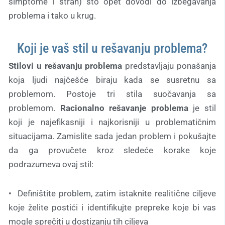
simptome i strah) što opet dovodi do izbegavanja
problema i tako u krug.
Koji je vaš stil u rešavanju problema?
Stilovi u rešavanju problema
predstavljaju ponašanja
koja ljudi najčešće biraju kada se susretnu sa
problemom. Postoje tri stila suočavanja sa
problemom.
Racionalno rešavanje problema
je stil
koji je najefikasniji i najkorisniji u problematičnim
situacijama. Zamislite sada jedan problem i pokušajte
da ga provučete kroz sledeće korake koje
podrazumeva ovaj stil:
• Definištite problem, zatim istaknite realitične ciljeve
koje želite postići i identifikujte prepreke koje bi vas
mogle sprečiti u dostizanju tih ciljeva