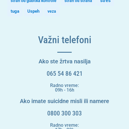
stres
strah od gubitka kontrole
strah od straha
tuga
Uspeh
veza
Važni telefoni
Ako ste žrtva nasilja
065 54 86 421
Radno vreme:
09h - 16h
Ako imate suicidne misli ili namere
0800 300 303
Radno vreme: