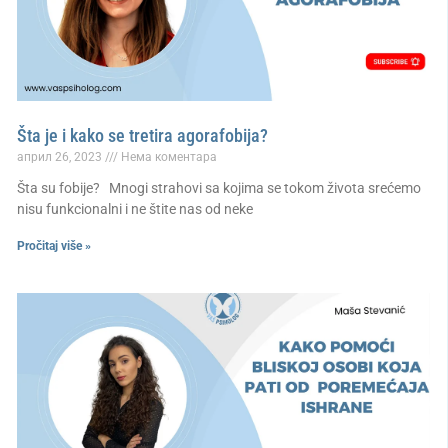
Šta je i kako se tretira agorafobija?
април 26, 2023
Нема коментара
Šta su fobije? Mnogi strahovi sa kojima se tokom života srećemo
nisu funkcionalni i ne štite nas od neke
Pročitaj više »