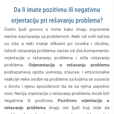
Da li imate pozitivnu ili negativnu
orjentaciju pri rešavanju problema?
Često ljudi govore o tome kako imaju sopstvene
načine suočavanja sa problemom. Neki od ovih načina
su više a neki manje efikasni po čoveka i okolinu.
Ishodi rešavanja problema zavise od dve komponente:
orjentacije u rešavanju problema i stila rešavanja
problema.
Orjenentacija u rešavanju problema
podrazumeva opšta uverenja, stavove, i emocionalne
reakcije neke osobe na probleme sa kojima se susreće
u životu i njenu sposobnost da se sa njima uspešno
nosi. Nečija orjentacija u rešavanju problema može biti
negativna ili pozitivna.
Pozitivnu orjentaciju u
rešavanju problema
imaju oni ljudi koji teže da