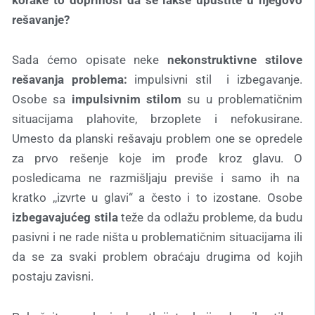
rešavanje?
Sada ćemo opisate neke
nekonstruktivne stilove
rešavanja problema:
impulsivni stil i izbegavanje.
Osobe sa
impulsivnim stilom
su u problematičnim
situacijama plahovite, brzoplete i nefokusirane.
Umesto da planski rešavaju problem one se opredele
za prvo rešenje koje im prođe kroz glavu. O
posledicama ne razmišljaju previše i samo ih na
kratko ,,izvrte u glavi“ a često i to izostane. Osobe
izbegavajućeg stila
teže da odlažu probleme, da budu
pasivni i ne rade ništa u problematičnim situacijama ili
da se za svaki problem obraćaju drugima od kojih
postaju zavisni.