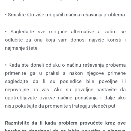
• Smislite što više mogućih načina rešavanja problema
• Sagledajte sve moguće alternative a zatim se
odlučite za onu koja vam donosi najviše koristi i
najmanje štete
• Kada ste doneli odluku o načinu rešavanja probema
primenite ga u praksi a nakon njegove primene
sagledajte da li su posledice bile povoljne ili
nepovoljne po vas. Ako su povoljne nastavite da
upotrebljavate ovakve načine ponašanja i dalje ako
nisu pokušajte da promenite strategiju sledeći put
Razmislite da li kada problem provučete kroz ove
korake to doprinosi da se lakše upustite u njegovo