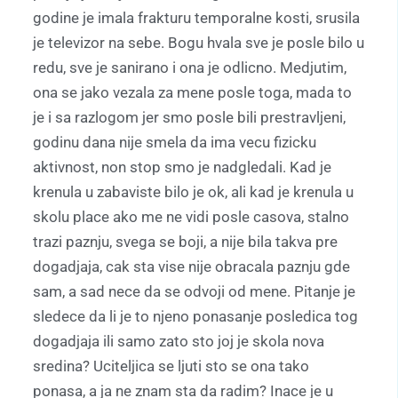
godine je imala frakturu temporalne kosti, srusila
je televizor na sebe. Bogu hvala sve je posle bilo u
redu, sve je sanirano i ona je odlicno. Medjutim,
ona se jako vezala za mene posle toga, mada to
je i sa razlogom jer smo posle bili prestravljeni,
godinu dana nije smela da ima vecu fizicku
aktivnost, non stop smo je nadgledali. Kad je
krenula u zabaviste bilo je ok, ali kad je krenula u
skolu place ako me ne vidi posle casova, stalno
trazi paznju, svega se boji, a nije bila takva pre
dogadjaja, cak sta vise nije obracala paznju gde
sam, a sad nece da se odvoji od mene. Pitanje je
sledece da li je to njeno ponasanje posledica tog
dogadjaja ili samo zato sto joj je skola nova
sredina? Uciteljica se ljuti sto se ona tako
ponasa, a ja ne znam sta da radim? Inace je u