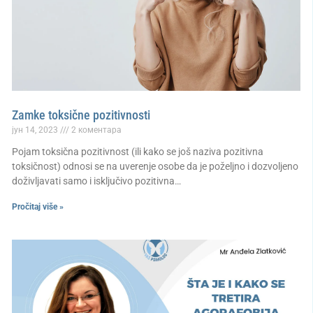
Zamke toksične pozitivnosti
јун 14, 2023
2 коментара
Pojam toksična pozitivnost (ili kako se još naziva pozitivna
toksičnost) odnosi se na uverenje osobe da je poželjno i dozvoljeno
doživljavati samo i isključivo pozitivna…
Pročitaj više »