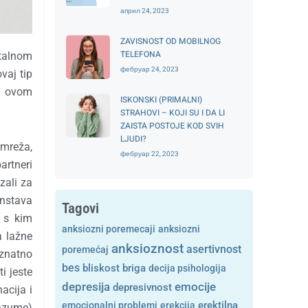
април 24, 2023
ZAVISNOST OD MOBILNOG
TELEFONA
stalnom
фебруар 24, 2023
vaj tip
 u ovom
ISKONSKI (PRIMALNI)
STRAHOVI – KOJI SU I DA LI
ZAISTA POSTOJE KOD SVIH
LJUDI?
 mreža,
фебруар 22, 2023
artneri
zali za
anstava
Tagovi
 s kim
anksiozni poremecaji
anksiozni
a lažne
anksioznost
asertivnost
poremećaj
 znatno
bes
bliskost
briga
decija psihologija
i jeste
depresija
emocije
depresivnost
acija i
emocionalni problemi
erekcija
erektilna
razume)