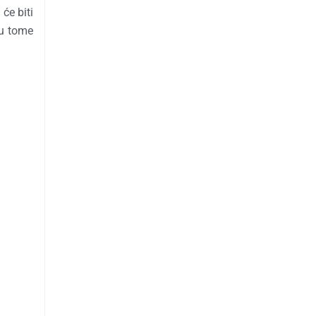
će biti
 u tome