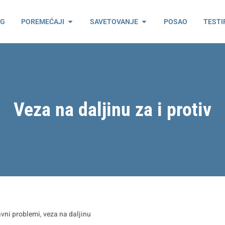
ama
Open Poremećaji
Open Savetovanje
OG
POREMEĆAJI
SAVETOVANJE
POSAO
TESTI
Veza na daljinu za i protiv
avni problemi
,
veza na daljinu