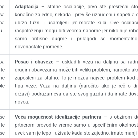
og
Adaptacija
– stalne oscilacije, prvo ste presrećni št
sa
konačno zajedno, nekada i previše uzbuđeni i napeti a
ama
ubrzo tužni i usamljeni jer morate kući. Ove oscilaci
u.
raspoloženju mogu biti veoma naporne jer niko nije rob
samo pritisne dugme i prilagodi se momentaln
novonastale promene.
 sa
Posao i obaveze
– uskladiti vezu na daljinu sa radn
ite
drugim obavezama može biti veliki problem, naročito ak
ine
zaposleni za stalno. To je možda najveći problem kod 
ole
tipa veze. Veza na daljinu (naročito ako je reč o dr
državi) podrazumeva da ste svog gazda i da imate dovo
novca.
iše
Veća mogućnost idealizacije partnera
– s obzirom d
ate
prtnerom provodite vreme samo u specifičnim okolnost
 se
uvek vam je lepo i uživate kada ste zajedno, imate manji