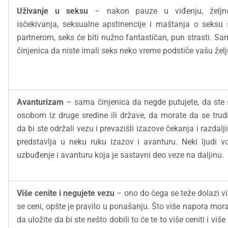
Uživanje u seksu
– nakon pauze u viđenju, željn
isčekivanja, seksualne apstinencije i maštanja o seksu 
partnerom, seks će biti nužno fantastičan, pun strasti. S
činjenica da niste imali seks neko vreme podstiče vašu želj
Avanturizam
– sama činjenica da negde putujete, da ste
osobom iz druge sredine ili države, da morate da se trud
da bi ste održali vezu i prevazišli izazove čekanja i razdalj
predstavlja u neku ruku izazov i avanturu. Neki ljudi v
uzbuđenje i avanturu koja je sastavni deo veze na daljinu.
Više cenite i negujete vezu
– ono do čega se teže dolazi v
se ceni, opšte je pravilo u ponašanju. Što više napora mor
da uložite da bi ste nešto dobili to će te to više ceniti i više