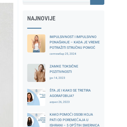
NAJNOVIJE
IMPULSIVNOST I IMPULSIVNO
PONAŠANJE – KADA JE VREME
POTRAŽITI STRUČNU POMOĆ
септембар 25, 2024
ZAMKE TOKSIČNE
POZITIVNOSTI
јун 14, 2023
ŠTA JE I KAKO SE TRETIRA
AGORAFOBIJA?
април 26, 2023
KAKO POMOĆI OSOBI KOJA
PATI OD POREMEĆAJA U
ISHRANI – 5 OPŠTIH SMERNICA