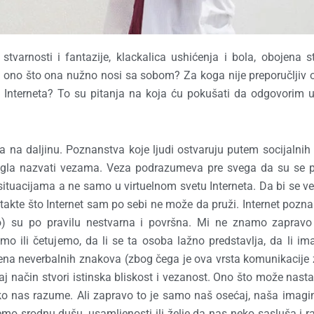
stvarnosti i fantazije, klackalica ushićenja i bola, obojena 
i ono što ona nužno nosi sa sobom? Za koga nije preporučljiv o
em Interneta? To su pitanja na koja ću pokušati da odgovorim
a na daljinu. Poznanstva koje ljudi ostvaruju putem socijalnih
mogla nazvati vezama. Veza podrazumeva pre svega da su se p
ituacijama a ne samo u virtuelnom svetu Interneta. Da bi se ve
kte što Internet sam po sebi ne može da pruži. Internet pozn
vo) su po pravilu nestvarna i površna. Mi ne znamo zapravo
 ili četujemo, da li se ta osoba lažno predstavlja, da li im
lišena neverbalnih znakova (zbog čega je ova vrsta komunikacije
 način stvori istinska bliskost i vezanost. Ono što može nastat
ko nas razume. Ali zapravo to je samo naš osećaj, naša imagin
đemo srodnu dušu, usamljenosti ili želje da nas neko sasluša i 