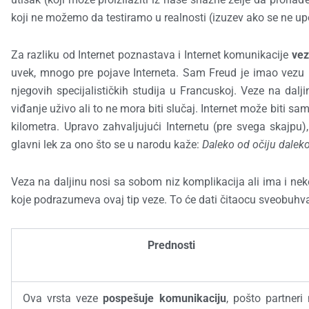
koji ne možemo da testiramo u realnosti (izuzev ako se ne 
Za razliku od Internet poznastava i Internet komunikacije
vez
uvek, mnogo pre pojave Interneta. Sam Freud je imao vezu n
njegovih specijalističkih studija u Francuskoj. Veze na dal
viđanje uživo ali to ne mora biti slučaj. Internet može biti 
kilometra. Upravo zahvaljujući Internetu (pre svega skajpu)
glavni lek za ono što se u narodu kaže:
Daleko od očiju dalek
Veza na daljinu nosi sa sobom niz komplikacija ali ima i neke
koje podrazumeva ovaj tip veze. To će dati čitaocu sveobuhva
Prednosti
Ova vrsta veze
pospešuje komunikaciju
, pošto partneri