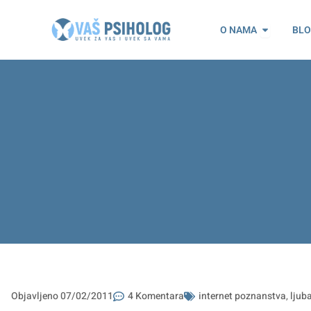
Пређи
Open O n
на
O NAMA
BL
садржај
Objavljeno
07/02/2011
4 Komentara
internet poznanstva
,
ljub