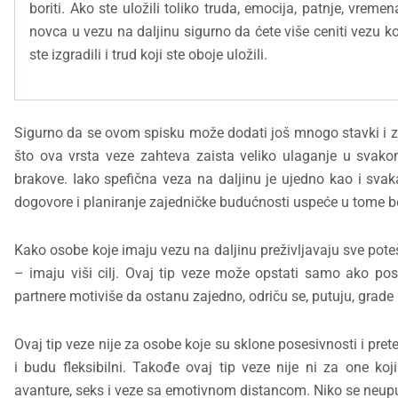
boriti. Ako ste uložili toliko truda, emocija, patnje, vremen
novca u vezu na daljinu sigurno da ćete više ceniti vezu k
ste izgradili i trud koji ste oboje uložili.
Sigurno da se ovom spisku može dodati još mnogo stavki i za i
što ova vrsta veze zahteva zaista veliko ulaganje u svakom
brakove. Iako spefična veza na daljinu je ujedno kao i sva
dogovore i planiranje zajedničke budućnosti uspeće u tome bez o
Kako osobe koje imaju vezu na daljinu preživljavaju sve po
– imaju viši cilj. Ovaj tip veze može opstati samo ako post
partnere motiviše da ostanu zajedno, odriču se, putuju, grade 
Ovaj tip veze nije za osobe koje su sklone posesivnosti i pre
i budu fleksibilni. Takođe ovaj tip veze nije ni za one koj
avanture, seks i veze sa emotivnom distancom. Niko se neupuš