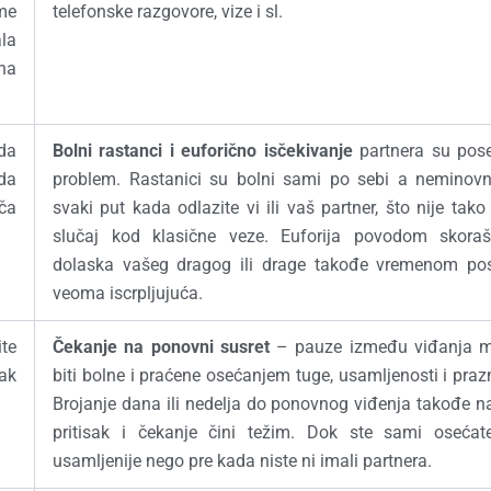
me
telefonske razgovore, vize i sl.
la
na
 da
Bolni rastanci i euforično isčekivanje
partnera su pos
da
problem. Rastanici su bolni sami po sebi a neminovn
ča
svaki put kada odlazite vi ili vaš partner, što nije tako
slučaj kod klasične veze. Euforija povodom skoraš
dolaska vašeg dragog ili drage takođe vremenom pos
veoma iscrpljujuća.
te
Čekanje na ponovni susret
– pauze između viđanja 
tak
biti bolne i praćene osećanjem tuge, usamljenosti i praz
Brojanje dana ili nedelja do ponovnog viđenja takođe n
pritisak i čekanje čini težim. Dok ste sami osećat
usamljenije nego pre kada niste ni imali partnera.