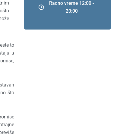
tnim
Radno vreme 12:00 -
ošto
20:00
može
este to
staju u
romise,
ostavan
ono što
promise
otrajne
previše