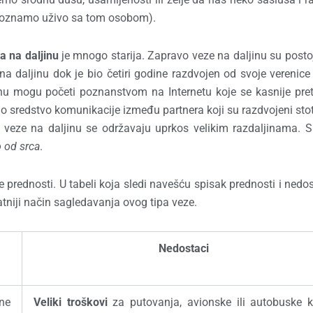
upoznamo uživo sa tom osobom).
a na daljinu
je mnogo starija. Zapravo veze na daljinu su posto
a daljinu dok je bio četiri godine razdvojen od svoje verenic
jinu mogu početi poznanstvom na Internetu koje se kasnije pre
samo sredstvo komunikacije između partnera koji su razdvojeni st
, veze na daljinu se održavaju uprkos velikim razdaljinama. S
o od srca
.
 prednosti. U tabeli koja sledi navešću spisak prednosti i nedo
tniji način sagledavanja ovog tipa veze.
Nedostaci
 ne
Veliki troškovi
za putovanja, avionske ili autobuske ka