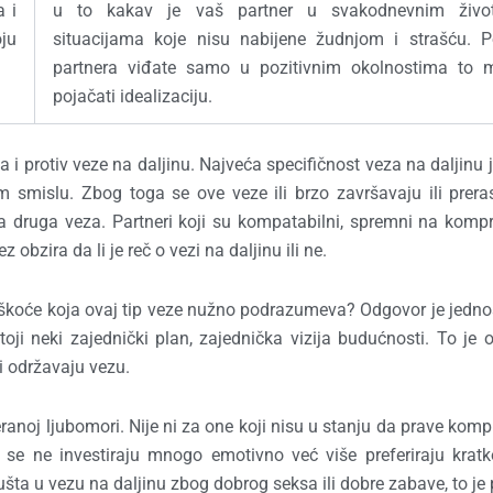
a i
u to kakav je vaš partner u svakodnevnim živo
oju
situacijama koje nisu nabijene žudnjom i strašću. P
partnera viđate samo u pozitivnim okolnostima to 
pojačati idealizaciju.
 protiv veze na daljinu. Najveća specifičnost veza na daljinu j
 smislu. Zbog toga se ove veze ili brzo završavaju ili prera
ka druga veza. Partneri koji su kompatabilni, spremni na komp
bzira da li je reč o vezi na daljinu ili ne.
teškoće koja ovaj tip veze nužno podrazumeva? Odgovor je jedn
oji neki zajednički plan, zajednička vizija budućnosti. To je 
i održavaju vezu.
teranoj ljubomori. Nije ni za one koji nisu u stanju da prave kom
i se ne investiraju mnogo emotivno već više preferiraju kratk
ta u vezu na daljinu zbog dobrog seksa ili dobre zabave, to je 