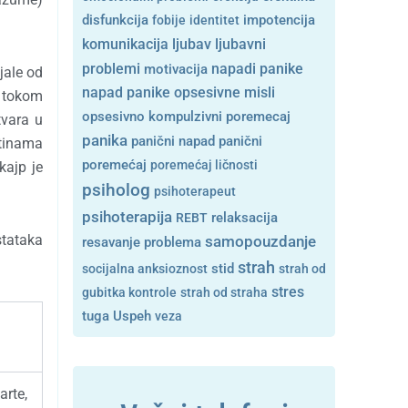
disfunkcija
fobije
identitet
impotencija
ljubavni
komunikacija
ljubav
problemi
motivacija
napadi panike
jale od
opsesivne misli
napad panike
e tokom
opsesivno kompulzivni poremecaj
tvara u
panika
panični napad
panični
otinama
poremećaj
poremećaj ličnosti
kajp je
psiholog
psihoterapeut
psihoterapija
REBT
relaksacija
stataka
samopouzdanje
resavanje problema
strah
stid
socijalna anksioznost
strah od
stres
gubitka kontrole
strah od straha
tuga
Uspeh
veza
rte,