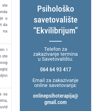
o ste
Psihološko
 onda
savetovalište
je u
ot da
“Ekvilibrijum”
o na
Telefon za
im i
zakazivanje termina
o ste
u Savetovalištu:
ovog
064 64 93 417
ugoj
ljno
Email za zakazivanje
online savetovanja:
a sa
onlinepsihoterapija@
ima,
gmail.com
 uvid