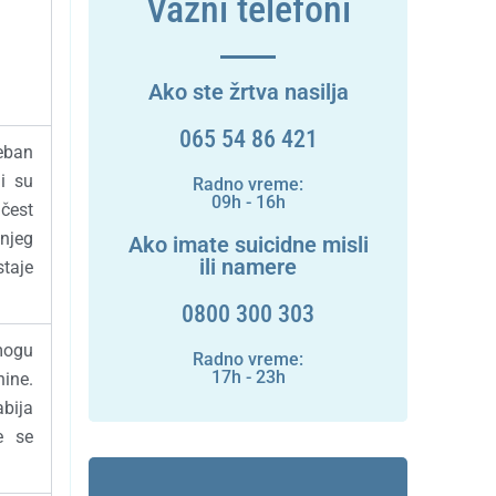
Važni telefoni
Ako ste žrtva nasilja
065 54 86 421
eban
i su
Radno vreme:
09h - 16h
 čest
njeg
Ako imate suicidne misli
ili namere
taje
0800 300 303
mogu
Radno vreme:
17h - 23h
nine.
abija
e se