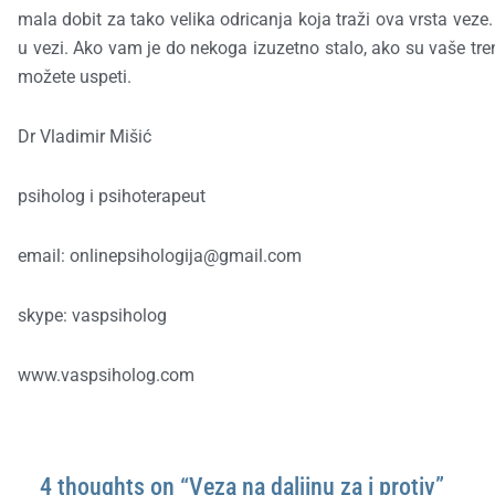
mala dobit za tako velika odricanja koja traži ova vrsta veze
u vezi. Ako vam je do nekoga izuzetno stalo, ako su vaše tre
možete uspeti.
Dr Vladimir Mišić
psiholog i psihoterapeut
email: onlinepsihologija@gmail.com
skype: vaspsiholog
www.vaspsiholog.com
4 thoughts on “Veza na daljinu za i protiv”