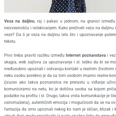
Veza na daljinu
, raj i pakao u jednom, na granici između 
neizvesnošću i isčekivanjem. Kako preživeti vezu na daljinu 
veze? Da li je veza na daljinu isto što i upoznavanje put
tekstu.
Prvo treba praviti razliku između
Internet poznanstava
i vez
skajpa, web sajtova za upoznavanje i sl. teško da bi se 
međusobno upoznali i ostvaruju kontakt u realnim životnim s
neku osobu porebno je da sa tom osobom imamo realne konta
(izuzev ako takva poznanstva ne prerastu u viđanje uži
komuniciramo na netu, ko je dotična osoba sa kojom pričamo
podatke na profilu i sl. Drugo, takva vrsta komunikacije je 
osiromašena), autentičnih emocija i mogućnosti da se na ovaj
fantazija da smo upoznali nekog ko nam je sličan, blizak i 
utisak (koji može proizilaziti iz naše snažne želje da prona