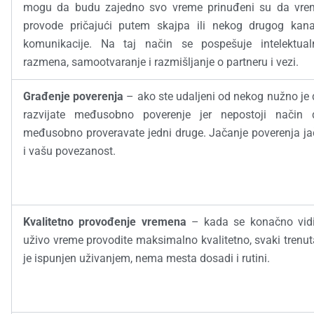
mogu da budu zajedno svo vreme prinuđeni su da vre
provode pričajući putem skajpa ili nekog drugog kana
komunikacije. Na taj način se pospešuje intelektual
razmena, samootvaranje i razmišljanje o partneru i vezi.
Građenje poverenja
– ako ste udaljeni od nekog nužno je
razvijate međusobno poverenje jer nepostoji način 
međusobno proveravate jedni druge. Jačanje poverenja ja
i vašu povezanost.
Kvalitetno provođenje vremena
– kada se konačno vidi
uživo vreme provodite maksimalno kvalitetno, svaki trenu
je ispunjen uživanjem, nema mesta dosadi i rutini.