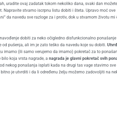
ah, uradite ovaj zadatak tokom nekoliko dana, svaki dan možet
 Napravite stvarno iscrpnu listu dobiti i šteta. Upravo moć ove
rani“ da navedu sve razloge za i protiv, dok u stvarnom životu mi
o navođenje dobiti za neko očigledno disfunkcionalno ponašanje i
 od pušenja, ali im je zato teško da navedu koje su dobiti.
Utvrđ
 koju imamo (ili samo verujemo da imamo) pokretač za to ponašan
 bilo koja vrsta nagrade, a
nagrada je glavni pokretač svih pon
mo od nekog ponašanja isplati kada na drugi tas vage stavimo sve 
itno je utvrditi i da li određenu želju možemo zadovoljiti na ne