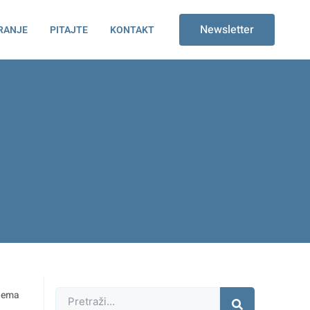
Newsletter
RANJE
PITAJTE
KONTAKT
blema
Претрага