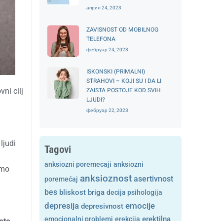
април 24, 2023
ZAVISNOST OD MOBILNOG
TELEFONA
фебруар 24, 2023
ISKONSKI (PRIMALNI)
STRAHOVI – KOJI SU I DA LI
ZAISTA POSTOJE KOD SVIH
ni cilj
LJUDI?
фебруар 22, 2023
ljudi
Tagovi
anksiozni poremecaji
anksiozni
smo
anksioznost
asertivnost
poremećaj
bes
bliskost
briga
decija psihologija
depresija
emocije
depresivnost
emocionalni problemi
erekcija
erektilna