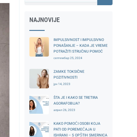
NAJNOVIJE
IMPULSIVNOST I IMPULSIVNO
PONAŠANJE – KADA JE VREME
POTRAŽITI STRUČNU POMOĆ
септембар 25, 2024
ZAMKE TOKSIČNE
POZITIVNOSTI
јун 14, 2023
ŠTA JE I KAKO SE TRETIRA
AGORAFOBIJA?
април 26, 2023
KAKO POMOĆI OSOBI KOJA
PATI OD POREMEĆAJA U
ISHRANI – 5 OPŠTIH SMERNICA