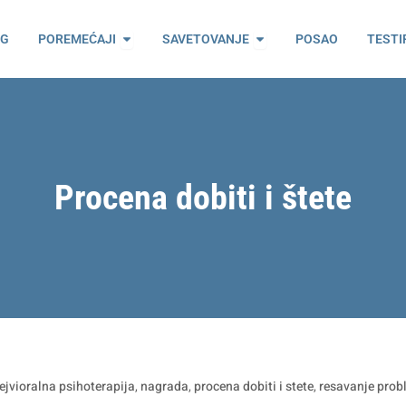
ama
Open Poremećaji
Open Savetovanje
OG
POREMEĆAJI
SAVETOVANJE
POSAO
TESTI
Procena dobiti i štete
ejvioralna psihoterapija
,
nagrada
,
procena dobiti i stete
,
resavanje pro