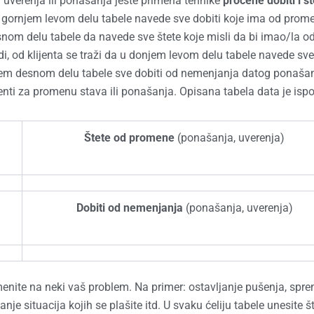
uverenja ili ponašanja jeste primena tehnike
procene dobiti i š
u gornjem levom delu tabele navede sve dobiti koje ima od prom
nom delu tabele da navede sve štete koje misli da bi imao/la o
i, od klijenta se traži da u donjem levom delu tabele navede sve
em desnom delu tabele sve dobiti od nemenjanja datog ponašanj
enti za promenu stava ili ponašanja. Opisana tabela data je ispo
Štete od promene
(ponašanja, uverenja)
Dobiti od nemenjanja
(ponašanja, uverenja)
menite na neki vaš problem. Na primer: ostavljanje pušenja, spr
anje situacija kojih se plašite itd. U svaku ćeliju tabele unesite š