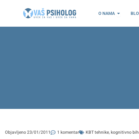
Пређи
Open O n
на
O NAMA
BL
садржај
Objavljeno
23/01/2011
1 komentar
KBT tehnike
,
kognitivno bih