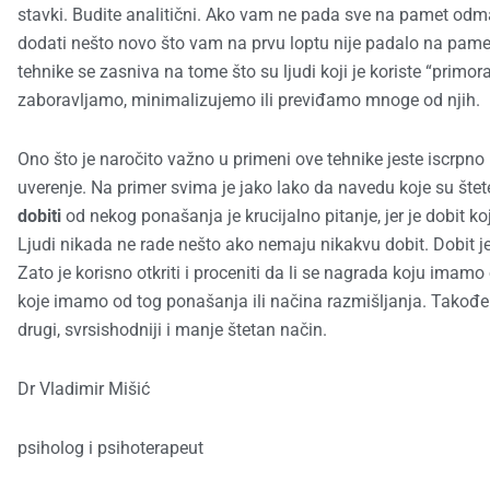
stavki. Budite analitični. Ako vam ne pada sve na pamet odm
dodati nešto novo što vam na prvu loptu nije padalo na pamet.
tehnike se zasniva na tome što su ljudi koji je koriste “primo
zaboravljamo, minimalizujemo ili previđamo mnoge od njih.
Ono što je naročito važno u primeni ove tehnike jeste iscrpn
uverenje. Na primer svima je jako lako da navedu koje su štete
dobiti
od nekog ponašanja je krucijalno pitanje, jer je dobit
Ljudi nikada ne rade nešto ako nemaju nikakvu dobit. Dobit je
Zato je korisno otkriti i proceniti da li se nagrada koju ima
koje imamo od tog ponašanja ili načina razmišljanja. Takođe b
drugi, svrsishodniji i manje štetan način.
Dr Vladimir Mišić
psiholog i psihoterapeut