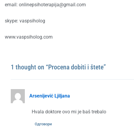
email: onlinepsihoterapija@gmail.com
skype: vaspsiholog
www.vaspsiholog.com
1 thought on “Procena dobiti i štete”
Arsenijeviċ Ljiljana
Hvala doktore ovo mi je baš trebalo
Одговори