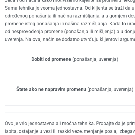
Jedan od načina kako motivišemo klijente na promenu nekog 
Sama tehnika je veoma jednostavna. Od klijenta se traži da 
određenog ponašanja ili načina razmišljanja, a u gornjem des
promene istog ponašanja ili našina razmišljanja. Kada to urad
od nesprovođenja promene (ponašanja ili mišljenja) a u donj
uverenja. Na ovaj način se dodatno utvrđuju klijentovi argum
Dobiti od promene
(ponašanja, uverenja)
Štete ako ne napravim promenu
(ponašanja, uverenja)
Ovo je vrlo jednostavna ali moćna tehnika. Probajte da je pri
ispita, ostajanje u vezi ili raskid veze, menjanje posla, izbegav