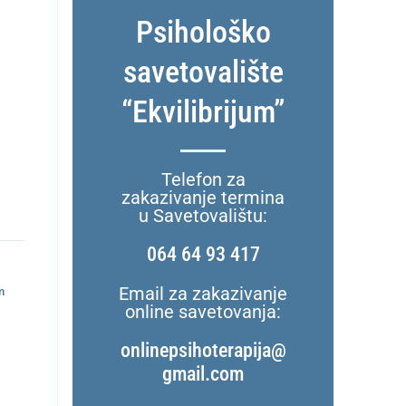
Psihološko
savetovalište
“Ekvilibrijum”
Telefon za
zakazivanje termina
u Savetovalištu:
064 64 93 417
Email za zakazivanje
m
online savetovanja:
onlinepsihoterapija@
gmail.com