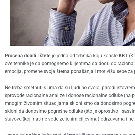
Procena dobiti i štete
je jedna od tehnika koju koriste
KBT
(Ko
ove tehnike je da pomognemo klijentima da dođu do racional
emocija, promene svoja štetna ponašanja i motivišu sebe za 
Ne treba smetnuti s uma da su ljudi po svojoj prirodi istovre
sprovode racionalne analize i donose racionalne odluke (na pri
mnogim životnim situacijama skloni smo da donosimo pogreš
skloni da donosimo pogrešne odluke (što je oprostivo i sasvi
stavove (koji nas ne vode željenim ciljevima) održavama i n