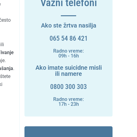
Važni telefoni
e
 često
Ako ste žrtva nasilja
065 54 86 421
li
Radno vreme:
ivanje
09h - 16h
je.
Ako imate suicidne misli
ašanja
.
ili namere
štete
ki
0800 300 303
Radno vreme:
17h - 23h