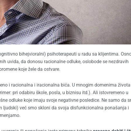
gnitivno bihejvioralni) psihoterapeuti u radu sa klijentima. Osnov
nih uvida, da donosu racionalne odluke, oslobode se nezdravih
promene koje žele da ostvare.
meno i racionalna i iracionalna bića. U mnogim domenima života 
mer: pri odabiru škole, posla, u biznisu itd.). Ali istovremeno u
ne odluke koje imaju svoje negativne posledice. Ne samo da 
m ljudski) već smo skloni da svoja disfunkcionalna ponašanja i
e menjamo.