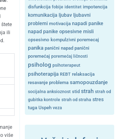
tete
.
disfunkcija
fobije
identitet
impotencija
ene
ljubavni
komunikacija
ljubav
d
problemi
motivacija
napadi panike
 štete
opsesivne misli
napad panike
a ili
opsesivno kompulzivni poremecaj
d.
panika
panični napad
panični
poremećaj
poremećaj ličnosti
psiholog
psihoterapeut
psihoterapija
REBT
relaksacija
samopouzdanje
resavanje problema
strah
stid
socijalna anksioznost
strah od
stres
gubitka kontrole
strah od straha
tuga
Uspeh
veza
emanje
to više