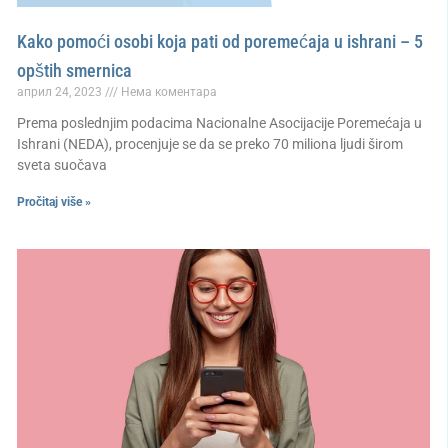
Kako pomoći osobi koja pati od poremećaja u ishrani – 5
opštih smernica
април 24, 2023
Нема коментара
Prema poslednjim podacima Nacionalne Asocijacije Poremećaja u
Ishrani (NEDA), procenjuje se da se preko 70 miliona ljudi širom
sveta suočava
Pročitaj više »