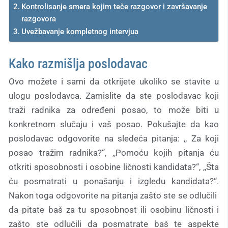
Kontrolisanje smera kojim teče razgovor i završavanje
razgovora
Uvežbavanje kompletnog intervjua
Kako razmišlja poslodavac
Ovo možete i sami da otkrijete ukoliko se stavite u
ulogu poslodavca. Zamislite da ste poslodavac koji
traži radnika za određeni posao, to može biti u
konkretnom slučaju i vaš posao. Pokušajte da kao
poslodavac odgovorite na sledeća pitanja: ,, Za koji
posao tražim radnika?“, ,,Pomoću kojih pitanja ću
otkriti sposobnosti i osobine ličnosti kandidata?“, ,,Šta
ću posmatrati u ponašanju i izgledu kandidata?“.
Nakon toga odgovorite na pitanja zašto ste se odlučili
da pitate baš za tu sposobnost ili osobinu ličnosti i
zašto ste odlučili da posmatrate baš te aspekte