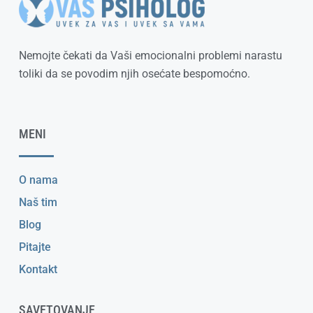
Nemojte čekati da Vaši emocionalni problemi narastu
toliki da se povodim njih osećate bespomoćno.
MENI
O nama
Naš tim
Blog
Pitajte
Kontakt
SAVETOVANJE