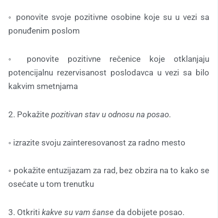
◦ ponovite svoje pozitivne osobine koje su u vezi sa
ponuđenim poslom
◦ ponovite pozitivne rečenice koje otklanjaju
potencijalnu rezervisanost poslodavca u vezi sa bilo
kakvim smetnjama
2. Pokažite
pozitivan stav u odnosu na posao
.
◦ izrazite svoju zainteresovanost za radno mesto
◦ pokažite entuzijazam za rad, bez obzira na to kako se
osećate u tom trenutku
3. Otkriti
kakve su vam šanse
da dobijete posao.