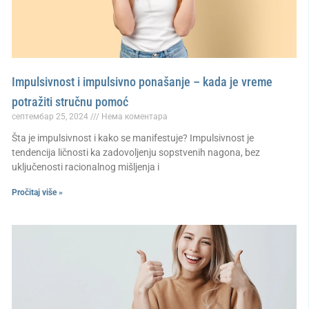
Impulsivnost i impulsivno ponašanje – kada je vreme
potražiti stručnu pomoć
септембар 25, 2024
Нема коментара
Šta je impulsivnost i kako se manifestuje? Impulsivnost je
tendencija ličnosti ka zadovoljenju sopstvenih nagona, bez
uključenosti racionalnog mišljenja i
Pročitaj više »