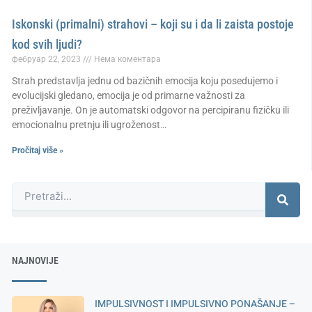
Iskonski (primalni) strahovi – koji su i da li zaista postoje
kod svih ljudi?
фебруар 22, 2023
Нема коментара
Strah predstavlja jednu od bazičnih emocija koju posedujemo i
evolucijski gledano, emocija je od primarne važnosti za
preživljavanje. On je automatski odgovor na percipiranu fizičku ili
emocionalnu pretnju ili ugroženost…
Pročitaj više »
Претрага
NAJNOVIJE
IMPULSIVNOST I IMPULSIVNO PONAŠANJE –