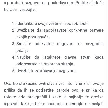
isporobati razgovor sa poslodavcem. Pratite sledeće
korake i vežbajte!
Identifikute svoje veštine i sposobnosti.
Uvežbajte da saopštavate konkretne primere
svojih postignuća.
Smislite adekvatne odgovore na nezgodna
pitanja.
Naučite da istaknete glavne stvari kada
odgovarate na otvorena pitanja.
Uvežbajte završavanje razgovora.
Ukoliko ste većinu ovih stvari već intuitivno znali ovo je
prilika da ih se podsetite, takođe ovo je prilika da
uvidite gde ste grešili i kako je najbolje te greške
ispraviti. Iako je teško naći posao nemojte razmišljati