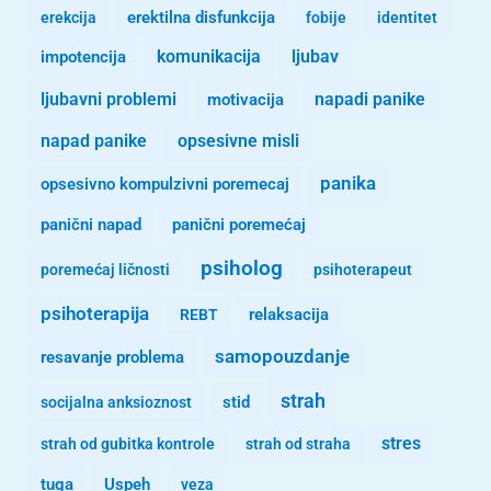
erekcija
erektilna disfunkcija
fobije
identitet
komunikacija
ljubav
impotencija
ljubavni problemi
motivacija
napadi panike
opsesivne misli
napad panike
panika
opsesivno kompulzivni poremecaj
panični napad
panični poremećaj
psiholog
poremećaj ličnosti
psihoterapeut
psihoterapija
REBT
relaksacija
samopouzdanje
resavanje problema
strah
stid
socijalna anksioznost
stres
strah od gubitka kontrole
strah od straha
tuga
Uspeh
veza