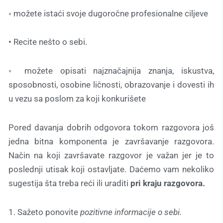
◦ možete istaći svoje dugoročne profesionalne ciljeve
• Recite nešto o sebi.
◦ možete opisati najznačajnija znanja, iskustva,
sposobnosti, osobine ličnosti, obrazovanje i dovesti ih
u vezu sa poslom za koji konkurišete
Pored davanja dobrih odgovora tokom razgovora još
jedna bitna komponenta je završavanje razgovora.
Način na koji završavate razgovor je važan jer je to
poslednji utisak koji ostavljate. Daćemo vam nekoliko
sugestija šta treba reći ili uraditi
pri kraju razgovora.
1. Sažeto ponovite
pozitivne informacije o sebi.