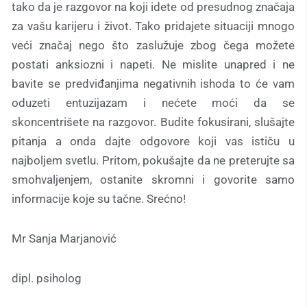
tako da je razgovor na koji idete od presudnog značaja
za vašu karijeru i život. Tako pridajete situaciji mnogo
veći značaj nego što zaslužuje zbog čega možete
postati anksiozni i napeti. Ne mislite unapred i ne
bavite se predviđanjima negativnih ishoda to će vam
oduzeti entuzijazam i nećete moći da se
skoncentrišete na razgovor. Budite fokusirani, slušajte
pitanja a onda dajte odgovore koji vas ističu u
najboljem svetlu. Pritom, pokušajte da ne preterujte sa
smohvaljenjem, ostanite skromni i govorite samo
informacije koje su tačne. Srećno!
Mr Sanja Marjanović
dipl. psiholog