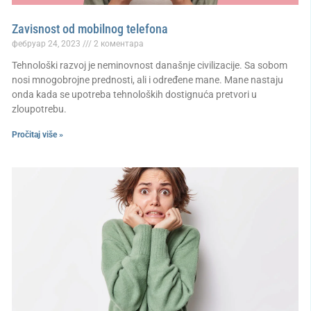
Zavisnost od mobilnog telefona
фебруар 24, 2023
2 коментара
Tehnološki razvoj je neminovnost današnje civilizacije. Sa sobom
nosi mnogobrojne prednosti, ali i određene mane. Mane nastaju
onda kada se upotreba tehnoloških dostignuća pretvori u
zloupotrebu.
Pročitaj više »