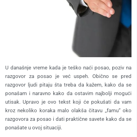
U današnje vreme kada je teško naći posao, poziv na
razgovor za posao je već uspeh. Obično se pred
razgovor ljudi pitaju šta treba da kažem, kako da se
ponašam i naravno kako da ostavim najbolji mogući
utisak. Upravo je ovo tekst koji će pokušati da vam
kroz nekoliko koraka malo olakša čitavu ,,famu“ oko
razgovora za posao i dati praktične savete kako da se
ponašate u ovoj situaciji.