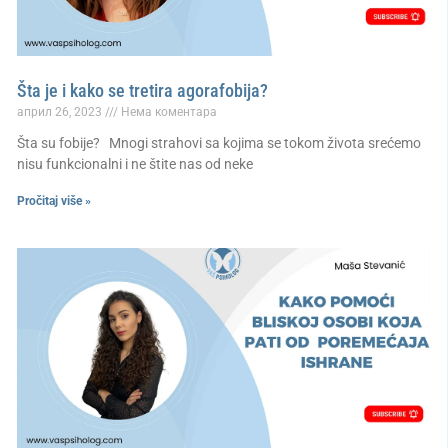
Šta je i kako se tretira agorafobija?
април 26, 2023
Нема коментара
Šta su fobije? Mnogi strahovi sa kojima se tokom života srećemo
nisu funkcionalni i ne štite nas od neke
Pročitaj više »