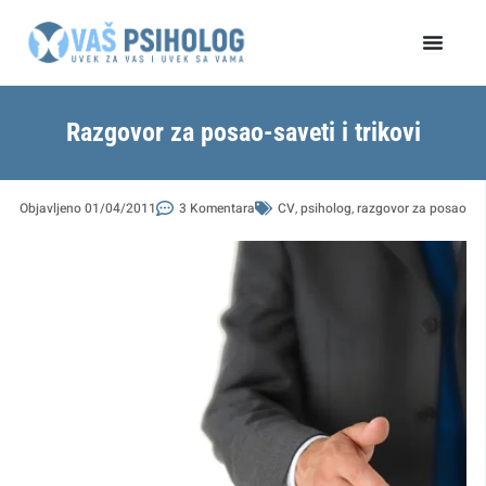
Пређи
на
садржај
Razgovor za posao-saveti i trikovi
Objavljeno
01/04/2011
3 Komentara
CV
,
psiholog
,
razgovor za posao