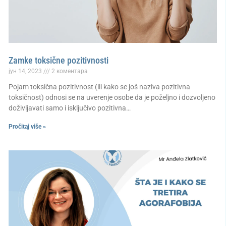
Zamke toksične pozitivnosti
јун 14, 2023
2 коментара
Pojam toksična pozitivnost (ili kako se još naziva pozitivna
toksičnost) odnosi se na uverenje osobe da je poželjno i dozvoljeno
doživljavati samo i isključivo pozitivna…
Pročitaj više »