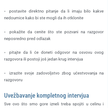
◦ postavite direktno pitanje da li imaju bilo kakve
nedoumice kako bi ste mogli da ih otklonite
◦ pokažite da cenite što ste pozvani na razgovor
neposredno pred odlazak
◦ pitajte da li će doneti odgovor na osvovu ovog
razgovora ili postoji još jedan krug intervjua
◦ izrazite svoje zadovoljstvo zbog učestvovanja na
razgovoru
Uvežbavanje kompletnog intervjua
Sve ovo što smo gore izneli treba spojiti u celinu i