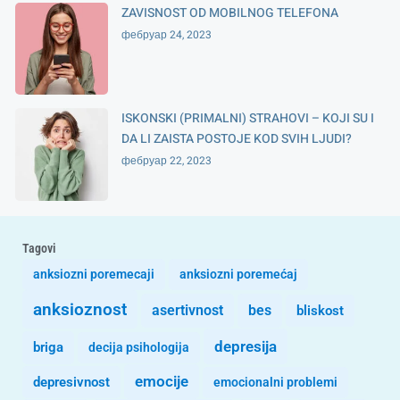
ZAVISNOST OD MOBILNOG TELEFONA
фебруар 24, 2023
ISKONSKI (PRIMALNI) STRAHOVI – KOJI SU I
DA LI ZAISTA POSTOJE KOD SVIH LJUDI?
фебруар 22, 2023
Tagovi
anksiozni poremecaji
anksiozni poremećaj
anksioznost
asertivnost
bes
bliskost
depresija
briga
decija psihologija
emocije
depresivnost
emocionalni problemi